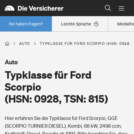
Typklassen: So ist Ihr Auto eingestuft
Wer versichert was: Jetzt Versicherer finden
Regionalklassen: So ist Ihre Region eingestuft
Sie haben Fragen?
Leichte Sprache
Mediath
Wer versichert was: Jetzt Versicherer finden
AUTO
TYPKLASSE FÜR FORD SCORPIO (HSN: 0928, T
Beruf
Auto
Typklasse für Ford
Berufsunfähigkeitsversicherung
Wohnen
Scorpio
Erwerbsunfähigkeitsversicherung
(HSN: 0928, TSN: 815)
Wohngebäudeversicherung
Freizeit
Grundfähigkeitsversicherung
Hier erfahren Sie die Typklasse für Ford Scorpio, GGE
Hausratversicherung
Arbeitsrechtsschutz
(SCORPIO TURNIER DIESEL), Kombi, 68 kW, 2498 ccm,
Pri­vate Haft­pflicht­
Gesundheit
Kraftstoff: Diesel, Baujahr ab 1992. Bitte beachten Sie, dass
Elementarversicherung