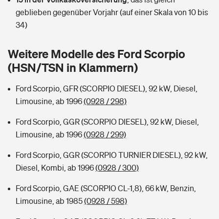
Sie haben Fragen?
geblieben gegenüber Vorjahr (auf einer Skala von 10 bis
Hochwasser-Check: Wie gefährdet ist Ihr Haus?
Private Cyberversicherung
34)
Rentenrechner: Wie viel Geld bekomme ich im Alter?
Wer versichert was: Jetzt Versicherer finden
Musikinstrumentenversicherung
Weitere Modelle des Ford Scorpio
(HSN/TSN in Klammern)
Sie haben Fragen?
Zur Übersicht
Ford Scorpio, GFR (SCORPIO DIESEL), 92 kW, Diesel,
Limousine, ab 1996
(0928 / 298)
Tools
Ford Scorpio, GGR (SCORPIO DIESEL), 92 kW, Diesel,
Limousine, ab 1996
(0928 / 299)
Kinderunfall-Check: Mehr Sicherheit für deine Kids
Ford Scorpio, GGR (SCORPIO TURNIER DIESEL), 92 kW,
Typklassen: So ist Ihr Auto eingestuft
Diesel, Kombi, ab 1996
(0928 / 300)
Ford Scorpio, GAE (SCORPIO CL-1,8), 66 kW, Benzin,
Sie haben Fragen?
Limousine, ab 1985
(0928 / 598)