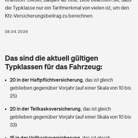
Berufshaftpflichtversicherung
die Typklasse nur ein Tarifmerkmal von vielen ist, um den
Rechts­schutz­ver­si­che­rung
Kfz-Versicherungsbeitrag zu berechnen.
Photovoltaik
Private Krankenversicherung
Zur Übersicht
Fahrradversicherung
Wärmepumpen versichern
08.04.2026
Zahnzusatzversicherung
Unfallversicherung
Tools
Glasversicherung
Dread-Disease-Versicherung
Das sind die aktuell gültigen
Kinderunfall­ver­si­che­rung
Rentenrechner: Wie viel Geld bekomme ich im Alter?
Vermieterrrechtsschutz
Typklassen für das Fahrzeug:
Tierkrankenversicherung
Kinderinvalidität
20 in der Haftpflichtversicherung
,
das ist gleich
Wer versichert was: Jetzt Versicherer finden
Mietkautionsversicherung
Zur Übersicht
geblieben gegenüber Vorjahr (auf einer Skala von 10 bis
Reiseversicherung
25)
Sie haben Fragen?
Restkreditversicherung
Tools
Hundehalter-Haftpflicht
20 in der Teilkaskoversicherung
,
das ist gleich
Zur Übersicht
geblieben gegenüber Vorjahr (auf einer Skala von 10 bis
Pferdehalter-Haftpflicht
Wer versichert was: Jetzt Versicherer finden
33)
Tools
15 in der Vollkaskoversicherung
Handyversicherung
,
das ist gleich