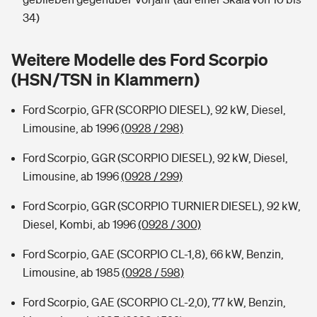
Sie haben Fragen?
34)
Hochwasser-Check: Wie gefährdet ist Ihr Haus?
Private Cyberversicherung
Rentenrechner: Wie viel Geld bekomme ich im Alter?
Weitere Modelle des Ford Scorpio
Wer versichert was: Jetzt Versicherer finden
Musikinstrumentenversicherung
(HSN/TSN in Klammern)
Sie haben Fragen?
Zur Übersicht
Ford Scorpio, GFR (SCORPIO DIESEL), 92 kW, Diesel,
Limousine, ab 1996
(0928 / 298)
Tools
Ford Scorpio, GGR (SCORPIO DIESEL), 92 kW, Diesel,
Limousine, ab 1996
(0928 / 299)
Kinderunfall-Check: Mehr Sicherheit für deine Kids
Ford Scorpio, GGR (SCORPIO TURNIER DIESEL), 92 kW,
Diesel, Kombi, ab 1996
(0928 / 300)
Typklassen: So ist Ihr Auto eingestuft
Ford Scorpio, GAE (SCORPIO CL-1,8), 66 kW, Benzin,
Limousine, ab 1985
(0928 / 598)
Sie haben Fragen?
Ford Scorpio, GAE (SCORPIO CL-2,0), 77 kW, Benzin,