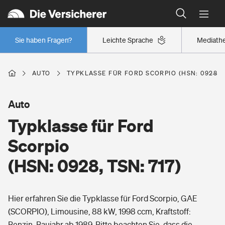
Typklassen: So ist Ihr Auto eingestuft
Wer versichert was: Jetzt Versicherer finden
Regionalklassen: So ist Ihre Region eingestuft
Sie haben Fragen?
Leichte Sprache
Mediath
Wer versichert was: Jetzt Versicherer finden
AUTO
TYPKLASSE FÜR FORD SCORPIO (HSN: 0928, T
Beruf
Auto
Typklasse für Ford
Berufsunfähigkeitsversicherung
Wohnen
Scorpio
Erwerbsunfähigkeitsversicherung
(HSN: 0928, TSN: 717)
Wohngebäudeversicherung
Freizeit
Grundfähigkeitsversicherung
Hier erfahren Sie die Typklasse für Ford Scorpio, GAE
Hausratversicherung
Arbeitsrechtsschutz
(SCORPIO), Limousine, 88 kW, 1998 ccm, Kraftstoff:
Pri­vate Haft­pflicht­
Gesundheit
Benzin, Baujahr ab 1989. Bitte beachten Sie, dass die
Elementarversicherung