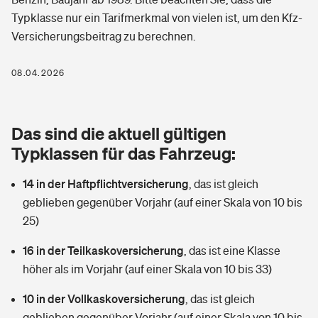
Berufshaftpflichtversicherung
Typklasse nur ein Tarifmerkmal von vielen ist, um den Kfz-
Rechts­schutz­ver­si­che­rung
Versicherungsbeitrag zu berechnen.
Photovoltaik
Private Krankenversicherung
Zur Übersicht
Fahrradversicherung
Wärmepumpen versichern
08.04.2026
Zahnzusatzversicherung
Unfallversicherung
Tools
Glasversicherung
Dread-Disease-Versicherung
Das sind die aktuell gültigen
Kinderunfall­ver­si­che­rung
Rentenrechner: Wie viel Geld bekomme ich im Alter?
Vermieterrrechtsschutz
Typklassen für das Fahrzeug:
Tierkrankenversicherung
Kinderinvalidität
14 in der Haftpflichtversicherung
,
das ist gleich
Wer versichert was: Jetzt Versicherer finden
Mietkautionsversicherung
Zur Übersicht
geblieben gegenüber Vorjahr (auf einer Skala von 10 bis
Reiseversicherung
25)
Sie haben Fragen?
Restkreditversicherung
Tools
Hundehalter-Haftpflicht
16 in der Teilkaskoversicherung
,
das ist eine Klasse
Zur Übersicht
höher als im Vorjahr (auf einer Skala von 10 bis 33)
Pferdehalter-Haftpflicht
Wer versichert was: Jetzt Versicherer finden
10 in der Vollkaskoversicherung
,
das ist gleich
Tools
Handyversicherung
geblieben gegenüber Vorjahr (auf einer Skala von 10 bis