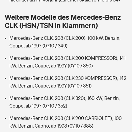
Sie haben Fragen?
Hochwasser-Check: Wie gefährdet ist Ihr Haus?
Private Cyberversicherung
Weitere Modelle des Mercedes-Benz
Rentenrechner: Wie viel Geld bekomme ich im Alter?
CLK (HSN/TSN in Klammern)
Wer versichert was: Jetzt Versicherer finden
Musikinstrumentenversicherung
Mercedes-Benz CLK, 208 (CLK 200), 100 kW, Benzin,
Sie haben Fragen?
Zur Übersicht
Coupe, ab 1997
(0710 / 349)
Mercedes-Benz CLK, 208 (CLK 200 KOMPRESSOR), 141
Tools
kW, Benzin, Coupe, ab 1997
(0710 / 350)
Mercedes-Benz CLK, 208 (CLK 230 KOMPRESSOR), 142
Kinderunfall-Check: Mehr Sicherheit für deine Kids
kW, Benzin, Coupe, ab 1997
(0710 / 351)
Mercedes-Benz CLK, 208 (CLK 320), 160 kW, Benzin,
Typklassen: So ist Ihr Auto eingestuft
Coupe, ab 1997
(0710 / 352)
Sie haben Fragen?
Mercedes-Benz CLK, 208 (CLK 200 CABRIOLET), 100
kW, Benzin, Cabrio, ab 1998
(0710 / 388)