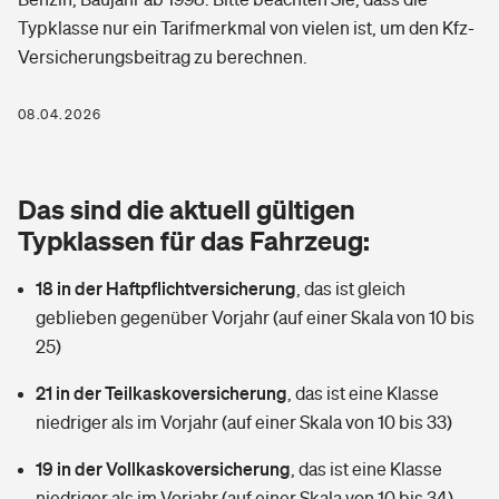
Berufshaftpflichtversicherung
Typklasse nur ein Tarifmerkmal von vielen ist, um den Kfz-
Rechts­schutz­ver­si­che­rung
Versicherungsbeitrag zu berechnen.
Photovoltaik
Private Krankenversicherung
Zur Übersicht
Fahrradversicherung
Wärmepumpen versichern
08.04.2026
Zahnzusatzversicherung
Unfallversicherung
Tools
Glasversicherung
Dread-Disease-Versicherung
Das sind die aktuell gültigen
Kinderunfall­ver­si­che­rung
Rentenrechner: Wie viel Geld bekomme ich im Alter?
Vermieterrrechtsschutz
Typklassen für das Fahrzeug:
Tierkrankenversicherung
Kinderinvalidität
18 in der Haftpflichtversicherung
,
das ist gleich
Wer versichert was: Jetzt Versicherer finden
Mietkautionsversicherung
Zur Übersicht
geblieben gegenüber Vorjahr (auf einer Skala von 10 bis
Reiseversicherung
25)
Sie haben Fragen?
Restkreditversicherung
Tools
Hundehalter-Haftpflicht
21 in der Teilkaskoversicherung
,
das ist eine Klasse
Zur Übersicht
niedriger als im Vorjahr (auf einer Skala von 10 bis 33)
Pferdehalter-Haftpflicht
Wer versichert was: Jetzt Versicherer finden
19 in der Vollkaskoversicherung
,
das ist eine Klasse
Tools
Handyversicherung
niedriger als im Vorjahr (auf einer Skala von 10 bis 34)