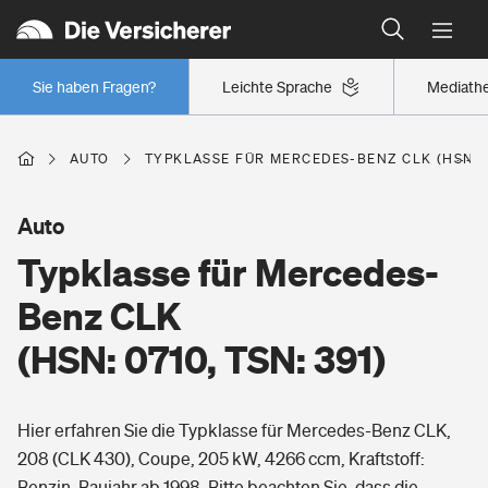
Typklassen: So ist Ihr Auto eingestuft
Wer versichert was: Jetzt Versicherer finden
Regionalklassen: So ist Ihre Region eingestuft
Sie haben Fragen?
Leichte Sprache
Mediath
Wer versichert was: Jetzt Versicherer finden
AUTO
TYPKLASSE FÜR MERCEDES-BENZ CLK (HSN: 07
Beruf
Auto
Typklasse für Mercedes-
Berufsunfähigkeitsversicherung
Wohnen
Benz CLK
Erwerbsunfähigkeitsversicherung
(HSN: 0710, TSN: 391)
Wohngebäudeversicherung
Freizeit
Grundfähigkeitsversicherung
Hier erfahren Sie die Typklasse für Mercedes-Benz CLK,
Hausratversicherung
Arbeitsrechtsschutz
208 (CLK 430), Coupe, 205 kW, 4266 ccm, Kraftstoff:
Pri­vate Haft­pflicht­
Gesundheit
Benzin, Baujahr ab 1998. Bitte beachten Sie, dass die
Elementarversicherung