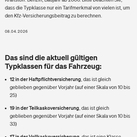
Berufshaftpflichtversicherung
dass die Typklasse nur ein Tarifmerkmal von vielen ist, um
Rechts­schutz­ver­si­che­rung
den Kfz-Versicherungsbeitrag zu berechnen.
Photovoltaik
Private Krankenversicherung
Zur Übersicht
Fahrradversicherung
Wärmepumpen versichern
08.04.2026
Zahnzusatzversicherung
Unfallversicherung
Tools
Glasversicherung
Dread-Disease-Versicherung
Das sind die aktuell gültigen
Kinderunfall­ver­si­che­rung
Rentenrechner: Wie viel Geld bekomme ich im Alter?
Vermieterrrechtsschutz
Typklassen für das Fahrzeug:
Tierkrankenversicherung
Kinderinvalidität
12 in der Haftpflichtversicherung
,
das ist gleich
Wer versichert was: Jetzt Versicherer finden
Mietkautionsversicherung
Zur Übersicht
geblieben gegenüber Vorjahr (auf einer Skala von 10 bis
Reiseversicherung
25)
Sie haben Fragen?
Restkreditversicherung
Tools
Hundehalter-Haftpflicht
19 in der Teilkaskoversicherung
,
das ist gleich
Zur Übersicht
geblieben gegenüber Vorjahr (auf einer Skala von 10 bis
Pferdehalter-Haftpflicht
Wer versichert was: Jetzt Versicherer finden
33)
Tools
17 in der Vollkaskoversicherung
Handyversicherung
,
das ist eine Klasse