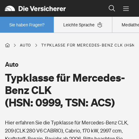
Typklassen: So ist Ihr Auto eingestuft
Wer versichert was: Jetzt Versicherer finden
Regionalklassen: So ist Ihre Region eingestuft
Sie haben Fragen?
Leichte Sprache
Mediath
Wer versichert was: Jetzt Versicherer finden
AUTO
TYPKLASSE FÜR MERCEDES-BENZ CLK (HSN: 0
Beruf
Auto
Typklasse für Mercedes-
Berufsunfähigkeitsversicherung
Wohnen
Benz CLK
Erwerbsunfähigkeitsversicherung
(HSN: 0999, TSN: ACS)
Wohngebäudeversicherung
Freizeit
Grundfähigkeitsversicherung
Hier erfahren Sie die Typklasse für Mercedes-Benz CLK,
Hausratversicherung
Arbeitsrechtsschutz
209 (CLK 280 V6 CABRIO), Cabrio, 170 kW, 2997 ccm,
Pri­vate Haft­pflicht­
Gesundheit
Kraftstoff: Benzin, Baujahr ab 2006. Bitte beachten Sie,
Elementarversicherung