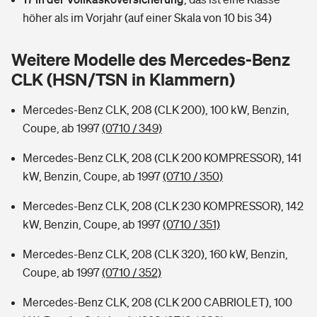
Sie haben Fragen?
höher als im Vorjahr (auf einer Skala von 10 bis 34)
Hochwasser-Check: Wie gefährdet ist Ihr Haus?
Private Cyberversicherung
Rentenrechner: Wie viel Geld bekomme ich im Alter?
Weitere Modelle des Mercedes-Benz
Wer versichert was: Jetzt Versicherer finden
Musikinstrumentenversicherung
CLK (HSN/TSN in Klammern)
Sie haben Fragen?
Zur Übersicht
Mercedes-Benz CLK, 208 (CLK 200), 100 kW, Benzin,
Coupe, ab 1997
(0710 / 349)
Tools
Mercedes-Benz CLK, 208 (CLK 200 KOMPRESSOR), 141
kW, Benzin, Coupe, ab 1997
(0710 / 350)
Kinderunfall-Check: Mehr Sicherheit für deine Kids
Mercedes-Benz CLK, 208 (CLK 230 KOMPRESSOR), 142
kW, Benzin, Coupe, ab 1997
(0710 / 351)
Typklassen: So ist Ihr Auto eingestuft
Mercedes-Benz CLK, 208 (CLK 320), 160 kW, Benzin,
Coupe, ab 1997
(0710 / 352)
Sie haben Fragen?
Mercedes-Benz CLK, 208 (CLK 200 CABRIOLET), 100