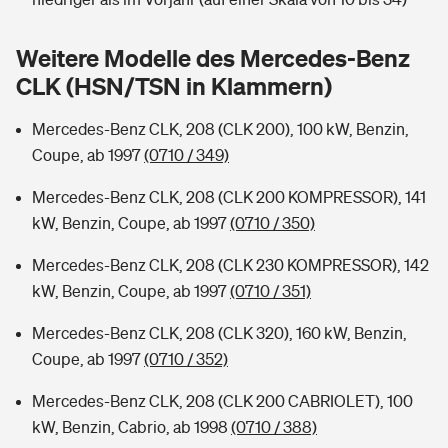
Sie haben Fragen?
Hochwasser-Check: Wie gefährdet ist Ihr Haus?
Private Cyberversicherung
Weitere Modelle des Mercedes-Benz
Rentenrechner: Wie viel Geld bekomme ich im Alter?
CLK (HSN/TSN in Klammern)
Wer versichert was: Jetzt Versicherer finden
Musikinstrumentenversicherung
Mercedes-Benz CLK, 208 (CLK 200), 100 kW, Benzin,
Sie haben Fragen?
Zur Übersicht
Coupe, ab 1997
(0710 / 349)
Mercedes-Benz CLK, 208 (CLK 200 KOMPRESSOR), 141
Tools
kW, Benzin, Coupe, ab 1997
(0710 / 350)
Mercedes-Benz CLK, 208 (CLK 230 KOMPRESSOR), 142
Kinderunfall-Check: Mehr Sicherheit für deine Kids
kW, Benzin, Coupe, ab 1997
(0710 / 351)
Mercedes-Benz CLK, 208 (CLK 320), 160 kW, Benzin,
Typklassen: So ist Ihr Auto eingestuft
Coupe, ab 1997
(0710 / 352)
Sie haben Fragen?
Mercedes-Benz CLK, 208 (CLK 200 CABRIOLET), 100
kW, Benzin, Cabrio, ab 1998
(0710 / 388)