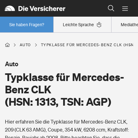
Typklassen: So ist Ihr Auto eingestuft
Wer versichert was: Jetzt Versicherer finden
Regionalklassen: So ist Ihre Region eingestuft
Sie haben Fragen?
Leichte Sprache
Mediath
Wer versichert was: Jetzt Versicherer finden
AUTO
TYPKLASSE FÜR MERCEDES-BENZ CLK (HSN: 1
Beruf
Auto
Typklasse für Mercedes-
Berufsunfähigkeitsversicherung
Wohnen
Benz CLK
Erwerbsunfähigkeitsversicherung
(HSN: 1313, TSN: AGP)
Wohngebäudeversicherung
Freizeit
Grundfähigkeitsversicherung
Hier erfahren Sie die Typklasse für Mercedes-Benz CLK,
Hausratversicherung
Arbeitsrechtsschutz
209 (CLK 63 AMG), Coupe, 354 kW, 6208 ccm, Kraftstoff:
Pri­vate Haft­pflicht­
Gesundheit
Benzin, Baujahr ab 2008. Bitte beachten Sie, dass die
Elementarversicherung