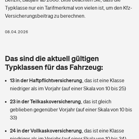
Berufshaftpflichtversicherung
Typklasse nur ein Tarifmerkmal von vielen ist, um den Kfz-
Rechts­schutz­ver­si­che­rung
Versicherungsbeitrag zu berechnen.
Photovoltaik
Private Krankenversicherung
Zur Übersicht
Fahrradversicherung
Wärmepumpen versichern
08.04.2026
Zahnzusatzversicherung
Unfallversicherung
Tools
Glasversicherung
Dread-Disease-Versicherung
Das sind die aktuell gültigen
Kinderunfall­ver­si­che­rung
Rentenrechner: Wie viel Geld bekomme ich im Alter?
Vermieterrrechtsschutz
Typklassen für das Fahrzeug:
Tierkrankenversicherung
Kinderinvalidität
13 in der Haftpflichtversicherung
,
das ist eine Klasse
Wer versichert was: Jetzt Versicherer finden
Mietkautionsversicherung
Zur Übersicht
niedriger als im Vorjahr (auf einer Skala von 10 bis 25)
Reiseversicherung
Sie haben Fragen?
Restkreditversicherung
23 in der Teilkaskoversicherung
,
das ist gleich
Tools
Hundehalter-Haftpflicht
geblieben gegenüber Vorjahr (auf einer Skala von 10 bis
Zur Übersicht
33)
Pferdehalter-Haftpflicht
Wer versichert was: Jetzt Versicherer finden
24 in der Vollkaskoversicherung
,
das ist eine Klasse
Tools
Handyversicherung
niedriger als im Vorjahr (auf einer Skala von 10 bis 34)