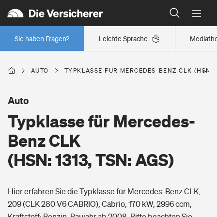
Typklassen: So ist Ihr Auto eingestuft
Wer versichert was: Jetzt Versicherer finden
Regionalklassen: So ist Ihre Region eingestuft
Sie haben Fragen?
Leichte Sprache
Mediath
Wer versichert was: Jetzt Versicherer finden
AUTO
TYPKLASSE FÜR MERCEDES-BENZ CLK (HSN: 1
Beruf
Auto
Typklasse für Mercedes-
Berufsunfähigkeitsversicherung
Wohnen
Benz CLK
Erwerbsunfähigkeitsversicherung
(HSN: 1313, TSN: AGS)
Wohngebäudeversicherung
Freizeit
Grundfähigkeitsversicherung
Hier erfahren Sie die Typklasse für Mercedes-Benz CLK,
Hausratversicherung
Arbeitsrechtsschutz
209 (CLK 280 V6 CABRIO), Cabrio, 170 kW, 2996 ccm,
Pri­vate Haft­pflicht­
Gesundheit
Kraftstoff: Benzin, Baujahr ab 2008. Bitte beachten Sie,
Elementarversicherung