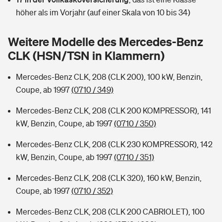
Sie haben Fragen?
höher als im Vorjahr (auf einer Skala von 10 bis 34)
Hochwasser-Check: Wie gefährdet ist Ihr Haus?
Private Cyberversicherung
Rentenrechner: Wie viel Geld bekomme ich im Alter?
Weitere Modelle des Mercedes-Benz
Wer versichert was: Jetzt Versicherer finden
Musikinstrumentenversicherung
CLK (HSN/TSN in Klammern)
Sie haben Fragen?
Zur Übersicht
Mercedes-Benz CLK, 208 (CLK 200), 100 kW, Benzin,
Coupe, ab 1997
(0710 / 349)
Tools
Mercedes-Benz CLK, 208 (CLK 200 KOMPRESSOR), 141
kW, Benzin, Coupe, ab 1997
(0710 / 350)
Kinderunfall-Check: Mehr Sicherheit für deine Kids
Mercedes-Benz CLK, 208 (CLK 230 KOMPRESSOR), 142
kW, Benzin, Coupe, ab 1997
(0710 / 351)
Typklassen: So ist Ihr Auto eingestuft
Mercedes-Benz CLK, 208 (CLK 320), 160 kW, Benzin,
Coupe, ab 1997
(0710 / 352)
Sie haben Fragen?
Mercedes-Benz CLK, 208 (CLK 200 CABRIOLET), 100