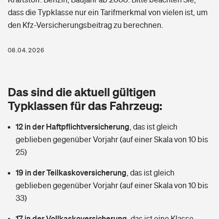
Berufshaftpflichtversicherung
dass die Typklasse nur ein Tarifmerkmal von vielen ist, um
Rechts­schutz­ver­si­che­rung
den Kfz-Versicherungsbeitrag zu berechnen.
Photovoltaik
Private Krankenversicherung
Zur Übersicht
Fahrradversicherung
Wärmepumpen versichern
08.04.2026
Zahnzusatzversicherung
Unfallversicherung
Tools
Glasversicherung
Dread-Disease-Versicherung
Das sind die aktuell gültigen
Kinderunfall­ver­si­che­rung
Rentenrechner: Wie viel Geld bekomme ich im Alter?
Vermieterrrechtsschutz
Typklassen für das Fahrzeug:
Tierkrankenversicherung
Kinderinvalidität
12 in der Haftpflichtversicherung
,
das ist gleich
Wer versichert was: Jetzt Versicherer finden
Mietkautionsversicherung
Zur Übersicht
geblieben gegenüber Vorjahr (auf einer Skala von 10 bis
Reiseversicherung
25)
Sie haben Fragen?
Restkreditversicherung
Tools
Hundehalter-Haftpflicht
19 in der Teilkaskoversicherung
,
das ist gleich
Zur Übersicht
geblieben gegenüber Vorjahr (auf einer Skala von 10 bis
Pferdehalter-Haftpflicht
Wer versichert was: Jetzt Versicherer finden
33)
Tools
17 in der Vollkaskoversicherung
Handyversicherung
,
das ist eine Klasse