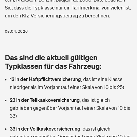
Berufshaftpflichtversicherung
Sie, dass die Typklasse nur ein Tarifmerkmal von vielen ist,
Rechts­schutz­ver­si­che­rung
um den Kfz-Versicherungsbeitrag zu berechnen.
Photovoltaik
Private Krankenversicherung
Zur Übersicht
Fahrradversicherung
Wärmepumpen versichern
08.04.2026
Zahnzusatzversicherung
Unfallversicherung
Tools
Glasversicherung
Dread-Disease-Versicherung
Das sind die aktuell gültigen
Kinderunfall­ver­si­che­rung
Rentenrechner: Wie viel Geld bekomme ich im Alter?
Vermieterrrechtsschutz
Typklassen für das Fahrzeug:
Tierkrankenversicherung
Kinderinvalidität
13 in der Haftpflichtversicherung
,
das ist eine Klasse
Wer versichert was: Jetzt Versicherer finden
Mietkautionsversicherung
Zur Übersicht
niedriger als im Vorjahr (auf einer Skala von 10 bis 25)
Reiseversicherung
Sie haben Fragen?
Restkreditversicherung
23 in der Teilkaskoversicherung
,
das ist gleich
Tools
Hundehalter-Haftpflicht
geblieben gegenüber Vorjahr (auf einer Skala von 10 bis
Zur Übersicht
33)
Pferdehalter-Haftpflicht
Wer versichert was: Jetzt Versicherer finden
33 in der Vollkaskoversicherung
,
das ist gleich
Tools
Handyversicherung
geblieben gegenüber Vorjahr (auf einer Skala von 10 bis