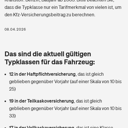
Berufshaftpflichtversicherung
dass die Typklasse nur ein Tarifmerkmal von vielen ist, um
Rechts­schutz­ver­si­che­rung
den Kfz-Versicherungsbeitrag zu berechnen.
Photovoltaik
Private Krankenversicherung
Zur Übersicht
Fahrradversicherung
Wärmepumpen versichern
08.04.2026
Zahnzusatzversicherung
Unfallversicherung
Tools
Glasversicherung
Dread-Disease-Versicherung
Das sind die aktuell gültigen
Kinderunfall­ver­si­che­rung
Rentenrechner: Wie viel Geld bekomme ich im Alter?
Vermieterrrechtsschutz
Typklassen für das Fahrzeug:
Tierkrankenversicherung
Kinderinvalidität
12 in der Haftpflichtversicherung
,
das ist gleich
Wer versichert was: Jetzt Versicherer finden
Mietkautionsversicherung
Zur Übersicht
geblieben gegenüber Vorjahr (auf einer Skala von 10 bis
Reiseversicherung
25)
Sie haben Fragen?
Restkreditversicherung
Tools
Hundehalter-Haftpflicht
19 in der Teilkaskoversicherung
,
das ist gleich
Zur Übersicht
geblieben gegenüber Vorjahr (auf einer Skala von 10 bis
Pferdehalter-Haftpflicht
Wer versichert was: Jetzt Versicherer finden
33)
Tools
17 in der Vollkaskoversicherung
Handyversicherung
,
das ist eine Klasse