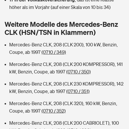
Sie haben Fragen?
höher als im Vorjahr (auf einer Skala von 10 bis 34)
Hochwasser-Check: Wie gefährdet ist Ihr Haus?
Private Cyberversicherung
Rentenrechner: Wie viel Geld bekomme ich im Alter?
Weitere Modelle des Mercedes-Benz
Wer versichert was: Jetzt Versicherer finden
Musikinstrumentenversicherung
CLK (HSN/TSN in Klammern)
Sie haben Fragen?
Zur Übersicht
Mercedes-Benz CLK, 208 (CLK 200), 100 kW, Benzin,
Coupe, ab 1997
(0710 / 349)
Tools
Mercedes-Benz CLK, 208 (CLK 200 KOMPRESSOR), 141
kW, Benzin, Coupe, ab 1997
(0710 / 350)
Kinderunfall-Check: Mehr Sicherheit für deine Kids
Mercedes-Benz CLK, 208 (CLK 230 KOMPRESSOR), 142
kW, Benzin, Coupe, ab 1997
(0710 / 351)
Typklassen: So ist Ihr Auto eingestuft
Mercedes-Benz CLK, 208 (CLK 320), 160 kW, Benzin,
Coupe, ab 1997
(0710 / 352)
Sie haben Fragen?
Mercedes-Benz CLK, 208 (CLK 200 CABRIOLET), 100