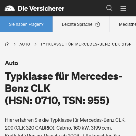
Typklassen: So ist Ihr Auto eingestuft
Wer versichert was: Jetzt Versicherer finden
Regionalklassen: So ist Ihre Region eingestuft
Sie haben Fragen?
Leichte Sprache
Mediath
Wer versichert was: Jetzt Versicherer finden
AUTO
TYPKLASSE FÜR MERCEDES-BENZ CLK (HSN: 07
Beruf
Auto
Typklasse für Mercedes-
Berufsunfähigkeitsversicherung
Wohnen
Benz CLK
Erwerbsunfähigkeitsversicherung
(HSN: 0710, TSN: 955)
Wohngebäudeversicherung
Freizeit
Grundfähigkeitsversicherung
Hier erfahren Sie die Typklasse für Mercedes-Benz CLK,
Hausratversicherung
Arbeitsrechtsschutz
209 (CLK 320 CABRIO), Cabrio, 160 kW, 3199 ccm,
Pri­vate Haft­pflicht­
Gesundheit
Kraftstoff: Benzin, Baujahr ab 2003. Bitte beachten Sie,
Elementarversicherung