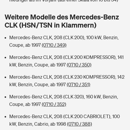
Sie haben Fragen?
Hochwasser-Check: Wie gefährdet ist Ihr Haus?
Private Cyberversicherung
Weitere Modelle des Mercedes-Benz
Rentenrechner: Wie viel Geld bekomme ich im Alter?
CLK (HSN/TSN in Klammern)
Wer versichert was: Jetzt Versicherer finden
Musikinstrumentenversicherung
Mercedes-Benz CLK, 208 (CLK 200), 100 kW, Benzin,
Sie haben Fragen?
Zur Übersicht
Coupe, ab 1997
(0710 / 349)
Mercedes-Benz CLK, 208 (CLK 200 KOMPRESSOR), 141
Tools
kW, Benzin, Coupe, ab 1997
(0710 / 350)
Mercedes-Benz CLK, 208 (CLK 230 KOMPRESSOR), 142
Kinderunfall-Check: Mehr Sicherheit für deine Kids
kW, Benzin, Coupe, ab 1997
(0710 / 351)
Mercedes-Benz CLK, 208 (CLK 320), 160 kW, Benzin,
Typklassen: So ist Ihr Auto eingestuft
Coupe, ab 1997
(0710 / 352)
Sie haben Fragen?
Mercedes-Benz CLK, 208 (CLK 200 CABRIOLET), 100
kW, Benzin, Cabrio, ab 1998
(0710 / 388)