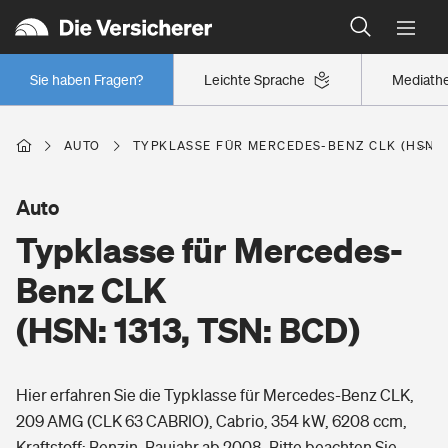
Typklassen: So ist Ihr Auto eingestuft
Wer versichert was: Jetzt Versicherer finden
Regionalklassen: So ist Ihre Region eingestuft
Sie haben Fragen?
Leichte Sprache
Mediath
Wer versichert was: Jetzt Versicherer finden
AUTO
TYPKLASSE FÜR MERCEDES-BENZ CLK (HSN: 1
Beruf
Auto
Typklasse für Mercedes-
Berufsunfähigkeitsversicherung
Wohnen
Benz CLK
Erwerbsunfähigkeitsversicherung
(HSN: 1313, TSN: BCD)
Wohngebäudeversicherung
Freizeit
Grundfähigkeitsversicherung
Hier erfahren Sie die Typklasse für Mercedes-Benz CLK,
Hausratversicherung
Arbeitsrechtsschutz
209 AMG (CLK 63 CABRIO), Cabrio, 354 kW, 6208 ccm,
Pri­vate Haft­pflicht­
Gesundheit
Kraftstoff: Benzin, Baujahr ab 2008. Bitte beachten Sie,
Elementarversicherung