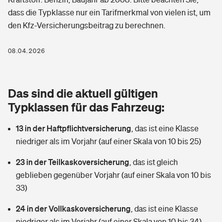
Berufshaftpflichtversicherung
dass die Typklasse nur ein Tarifmerkmal von vielen ist, um
Rechts­schutz­ver­si­che­rung
den Kfz-Versicherungsbeitrag zu berechnen.
Photovoltaik
Private Krankenversicherung
Zur Übersicht
Fahrradversicherung
Wärmepumpen versichern
08.04.2026
Zahnzusatzversicherung
Unfallversicherung
Tools
Glasversicherung
Dread-Disease-Versicherung
Das sind die aktuell gültigen
Kinderunfall­ver­si­che­rung
Rentenrechner: Wie viel Geld bekomme ich im Alter?
Vermieterrrechtsschutz
Typklassen für das Fahrzeug:
Tierkrankenversicherung
Kinderinvalidität
13 in der Haftpflichtversicherung
,
das ist eine Klasse
Wer versichert was: Jetzt Versicherer finden
Mietkautionsversicherung
Zur Übersicht
niedriger als im Vorjahr (auf einer Skala von 10 bis 25)
Reiseversicherung
Sie haben Fragen?
Restkreditversicherung
23 in der Teilkaskoversicherung
,
das ist gleich
Tools
Hundehalter-Haftpflicht
geblieben gegenüber Vorjahr (auf einer Skala von 10 bis
Zur Übersicht
33)
Pferdehalter-Haftpflicht
Wer versichert was: Jetzt Versicherer finden
24 in der Vollkaskoversicherung
,
das ist eine Klasse
Tools
Handyversicherung
niedriger als im Vorjahr (auf einer Skala von 10 bis 34)