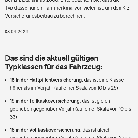
Berufshaftpflichtversicherung
Typklasse nur ein Tarifmerkmal von vielen ist, um den Kfz-
Rechts­schutz­ver­si­che­rung
Versicherungsbeitrag zu berechnen.
Photovoltaik
Private Krankenversicherung
Zur Übersicht
Fahrradversicherung
Wärmepumpen versichern
08.04.2026
Zahnzusatzversicherung
Unfallversicherung
Tools
Glasversicherung
Dread-Disease-Versicherung
Das sind die aktuell gültigen
Kinderunfall­ver­si­che­rung
Rentenrechner: Wie viel Geld bekomme ich im Alter?
Vermieterrrechtsschutz
Typklassen für das Fahrzeug:
Tierkrankenversicherung
Kinderinvalidität
18 in der Haftpflichtversicherung
,
das ist eine Klasse
Wer versichert was: Jetzt Versicherer finden
Mietkautionsversicherung
Zur Übersicht
höher als im Vorjahr (auf einer Skala von 10 bis 25)
Reiseversicherung
Sie haben Fragen?
Restkreditversicherung
19 in der Teilkaskoversicherung
,
das ist gleich
Tools
Hundehalter-Haftpflicht
geblieben gegenüber Vorjahr (auf einer Skala von 10 bis
Zur Übersicht
33)
Pferdehalter-Haftpflicht
Wer versichert was: Jetzt Versicherer finden
18 in der Vollkaskoversicherung
,
das ist gleich
Tools
Handyversicherung
geblieben gegenüber Vorjahr (auf einer Skala von 10 bis