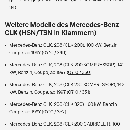
Sie haben Fragen?
34)
Hochwasser-Check: Wie gefährdet ist Ihr Haus?
Private Cyberversicherung
Rentenrechner: Wie viel Geld bekomme ich im Alter?
Weitere Modelle des Mercedes-Benz
Wer versichert was: Jetzt Versicherer finden
Musikinstrumentenversicherung
CLK (HSN/TSN in Klammern)
Sie haben Fragen?
Zur Übersicht
Mercedes-Benz CLK, 208 (CLK 200), 100 kW, Benzin,
Coupe, ab 1997
(0710 / 349)
Tools
Mercedes-Benz CLK, 208 (CLK 200 KOMPRESSOR), 141
kW, Benzin, Coupe, ab 1997
(0710 / 350)
Kinderunfall-Check: Mehr Sicherheit für deine Kids
Mercedes-Benz CLK, 208 (CLK 230 KOMPRESSOR), 142
kW, Benzin, Coupe, ab 1997
(0710 / 351)
Typklassen: So ist Ihr Auto eingestuft
Mercedes-Benz CLK, 208 (CLK 320), 160 kW, Benzin,
Coupe, ab 1997
(0710 / 352)
Sie haben Fragen?
Mercedes-Benz CLK, 208 (CLK 200 CABRIOLET), 100