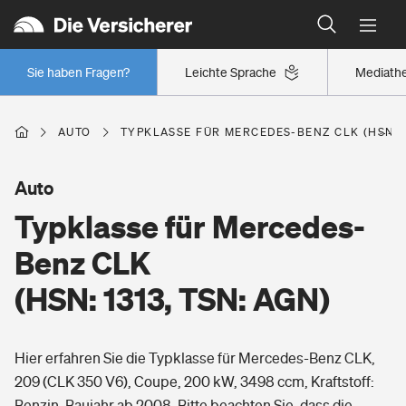
Typklassen: So ist Ihr Auto eingestuft
Wer versichert was: Jetzt Versicherer finden
Regionalklassen: So ist Ihre Region eingestuft
Sie haben Fragen?
Leichte Sprache
Mediath
Wer versichert was: Jetzt Versicherer finden
AUTO
TYPKLASSE FÜR MERCEDES-BENZ CLK (HSN: 1
Beruf
Auto
Typklasse für Mercedes-
Berufsunfähigkeitsversicherung
Wohnen
Benz CLK
Erwerbsunfähigkeitsversicherung
(HSN: 1313, TSN: AGN)
Wohngebäudeversicherung
Freizeit
Grundfähigkeitsversicherung
Hier erfahren Sie die Typklasse für Mercedes-Benz CLK,
Hausratversicherung
Arbeitsrechtsschutz
209 (CLK 350 V6), Coupe, 200 kW, 3498 ccm, Kraftstoff:
Pri­vate Haft­pflicht­
Gesundheit
Benzin, Baujahr ab 2008. Bitte beachten Sie, dass die
Elementarversicherung