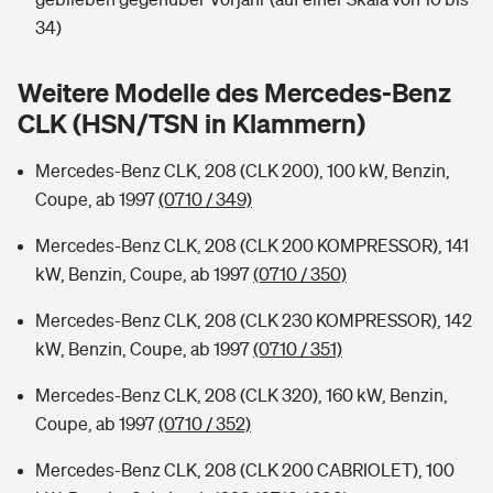
Sie haben Fragen?
34)
Hochwasser-Check: Wie gefährdet ist Ihr Haus?
Private Cyberversicherung
Rentenrechner: Wie viel Geld bekomme ich im Alter?
Weitere Modelle des Mercedes-Benz
Wer versichert was: Jetzt Versicherer finden
Musikinstrumentenversicherung
CLK (HSN/TSN in Klammern)
Sie haben Fragen?
Zur Übersicht
Mercedes-Benz CLK, 208 (CLK 200), 100 kW, Benzin,
Coupe, ab 1997
(0710 / 349)
Tools
Mercedes-Benz CLK, 208 (CLK 200 KOMPRESSOR), 141
kW, Benzin, Coupe, ab 1997
(0710 / 350)
Kinderunfall-Check: Mehr Sicherheit für deine Kids
Mercedes-Benz CLK, 208 (CLK 230 KOMPRESSOR), 142
kW, Benzin, Coupe, ab 1997
(0710 / 351)
Typklassen: So ist Ihr Auto eingestuft
Mercedes-Benz CLK, 208 (CLK 320), 160 kW, Benzin,
Coupe, ab 1997
(0710 / 352)
Sie haben Fragen?
Mercedes-Benz CLK, 208 (CLK 200 CABRIOLET), 100