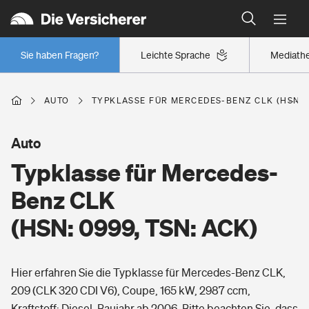
Typklassen: So ist Ihr Auto eingestuft
Wer versichert was: Jetzt Versicherer finden
Regionalklassen: So ist Ihre Region eingestuft
Sie haben Fragen?
Leichte Sprache
Mediath
Wer versichert was: Jetzt Versicherer finden
AUTO
TYPKLASSE FÜR MERCEDES-BENZ CLK (HSN: 0
Beruf
Auto
Typklasse für Mercedes-
Berufsunfähigkeitsversicherung
Wohnen
Benz CLK
Erwerbsunfähigkeitsversicherung
(HSN: 0999, TSN: ACK)
Wohngebäudeversicherung
Freizeit
Grundfähigkeitsversicherung
Hier erfahren Sie die Typklasse für Mercedes-Benz CLK,
Hausratversicherung
Arbeitsrechtsschutz
209 (CLK 320 CDI V6), Coupe, 165 kW, 2987 ccm,
Pri­vate Haft­pflicht­
Gesundheit
Kraftstoff: Diesel, Baujahr ab 2006. Bitte beachten Sie, dass
Elementarversicherung