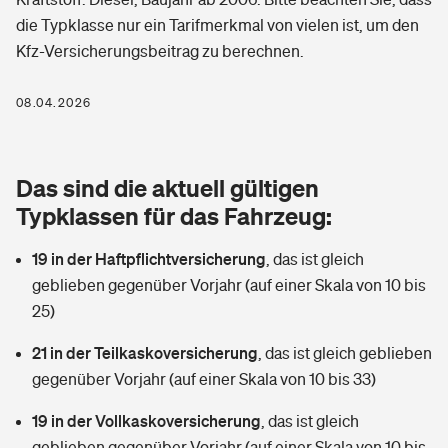
Berufshaftpflichtversicherung
die Typklasse nur ein Tarifmerkmal von vielen ist, um den
Rechts­schutz­ver­si­che­rung
Kfz-Versicherungsbeitrag zu berechnen.
Photovoltaik
Private Krankenversicherung
Zur Übersicht
Fahrradversicherung
Wärmepumpen versichern
08.04.2026
Zahnzusatzversicherung
Unfallversicherung
Tools
Glasversicherung
Dread-Disease-Versicherung
Das sind die aktuell gültigen
Kinderunfall­ver­si­che­rung
Rentenrechner: Wie viel Geld bekomme ich im Alter?
Vermieterrrechtsschutz
Typklassen für das Fahrzeug:
Tierkrankenversicherung
Kinderinvalidität
19 in der Haftpflichtversicherung
,
das ist gleich
Wer versichert was: Jetzt Versicherer finden
Mietkautionsversicherung
Zur Übersicht
geblieben gegenüber Vorjahr (auf einer Skala von 10 bis
Reiseversicherung
25)
Sie haben Fragen?
Restkreditversicherung
Tools
Hundehalter-Haftpflicht
21 in der Teilkaskoversicherung
,
das ist gleich geblieben
Zur Übersicht
gegenüber Vorjahr (auf einer Skala von 10 bis 33)
Pferdehalter-Haftpflicht
Wer versichert was: Jetzt Versicherer finden
19 in der Vollkaskoversicherung
,
das ist gleich
Tools
Handyversicherung
geblieben gegenüber Vorjahr (auf einer Skala von 10 bis