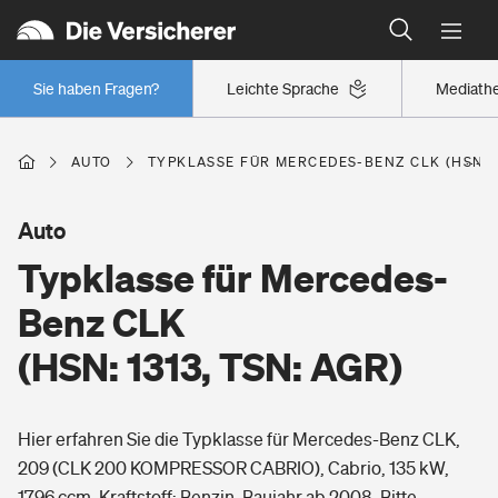
Typklassen: So ist Ihr Auto eingestuft
Wer versichert was: Jetzt Versicherer finden
Regionalklassen: So ist Ihre Region eingestuft
Sie haben Fragen?
Leichte Sprache
Mediath
Wer versichert was: Jetzt Versicherer finden
AUTO
TYPKLASSE FÜR MERCEDES-BENZ CLK (HSN: 1
Beruf
Auto
Typklasse für Mercedes-
Berufsunfähigkeitsversicherung
Wohnen
Benz CLK
Erwerbsunfähigkeitsversicherung
(HSN: 1313, TSN: AGR)
Wohngebäudeversicherung
Freizeit
Grundfähigkeitsversicherung
Hier erfahren Sie die Typklasse für Mercedes-Benz CLK,
Hausratversicherung
Arbeitsrechtsschutz
209 (CLK 200 KOMPRESSOR CABRIO), Cabrio, 135 kW,
Pri­vate Haft­pflicht­
Gesundheit
1796 ccm, Kraftstoff: Benzin, Baujahr ab 2008. Bitte
Elementarversicherung