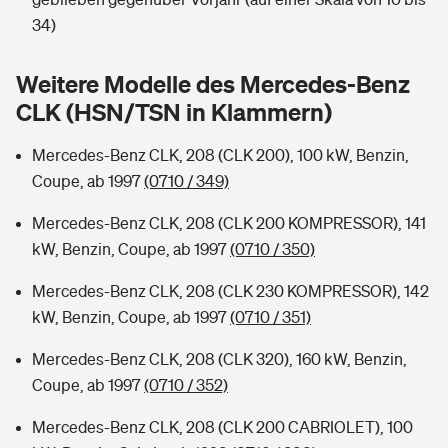
Sie haben Fragen?
34)
Hochwasser-Check: Wie gefährdet ist Ihr Haus?
Private Cyberversicherung
Rentenrechner: Wie viel Geld bekomme ich im Alter?
Weitere Modelle des Mercedes-Benz
Wer versichert was: Jetzt Versicherer finden
Musikinstrumentenversicherung
CLK (HSN/TSN in Klammern)
Sie haben Fragen?
Zur Übersicht
Mercedes-Benz CLK, 208 (CLK 200), 100 kW, Benzin,
Coupe, ab 1997
(0710 / 349)
Tools
Mercedes-Benz CLK, 208 (CLK 200 KOMPRESSOR), 141
kW, Benzin, Coupe, ab 1997
(0710 / 350)
Kinderunfall-Check: Mehr Sicherheit für deine Kids
Mercedes-Benz CLK, 208 (CLK 230 KOMPRESSOR), 142
kW, Benzin, Coupe, ab 1997
(0710 / 351)
Typklassen: So ist Ihr Auto eingestuft
Mercedes-Benz CLK, 208 (CLK 320), 160 kW, Benzin,
Coupe, ab 1997
(0710 / 352)
Sie haben Fragen?
Mercedes-Benz CLK, 208 (CLK 200 CABRIOLET), 100