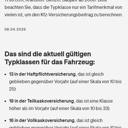
Berufshaftpflichtversicherung
beachten Sie, dass die Typklasse nur ein Tarifmerkmal von
Rechts­schutz­ver­si­che­rung
vielen ist, um den Kfz-Versicherungsbeitrag zu berechnen.
Photovoltaik
Private Krankenversicherung
Zur Übersicht
Fahrradversicherung
Wärmepumpen versichern
08.04.2026
Zahnzusatzversicherung
Unfallversicherung
Tools
Glasversicherung
Dread-Disease-Versicherung
Das sind die aktuell gültigen
Kinderunfall­ver­si­che­rung
Rentenrechner: Wie viel Geld bekomme ich im Alter?
Vermieterrrechtsschutz
Typklassen für das Fahrzeug:
Tierkrankenversicherung
Kinderinvalidität
13 in der Haftpflichtversicherung
,
das ist gleich
Wer versichert was: Jetzt Versicherer finden
Mietkautionsversicherung
Zur Übersicht
geblieben gegenüber Vorjahr (auf einer Skala von 10 bis
Reiseversicherung
25)
Sie haben Fragen?
Restkreditversicherung
Tools
Hundehalter-Haftpflicht
19 in der Teilkaskoversicherung
,
das ist eine Klasse
Zur Übersicht
höher als im Vorjahr (auf einer Skala von 10 bis 33)
Pferdehalter-Haftpflicht
Wer versichert was: Jetzt Versicherer finden
16 in der Vollkaskoversicherung
,
das ist gleich
Tools
Handyversicherung
geblieben gegenüber Vorjahr (auf einer Skala von 10 bis