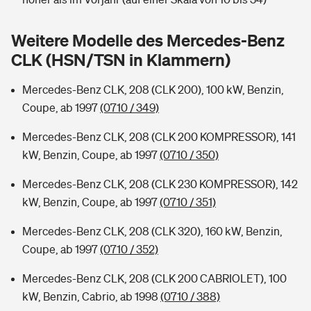
Sie haben Fragen?
Hochwasser-Check: Wie gefährdet ist Ihr Haus?
Private Cyberversicherung
Weitere Modelle des Mercedes-Benz
Rentenrechner: Wie viel Geld bekomme ich im Alter?
CLK (HSN/TSN in Klammern)
Wer versichert was: Jetzt Versicherer finden
Musikinstrumentenversicherung
Mercedes-Benz CLK, 208 (CLK 200), 100 kW, Benzin,
Sie haben Fragen?
Zur Übersicht
Coupe, ab 1997
(0710 / 349)
Mercedes-Benz CLK, 208 (CLK 200 KOMPRESSOR), 141
Tools
kW, Benzin, Coupe, ab 1997
(0710 / 350)
Mercedes-Benz CLK, 208 (CLK 230 KOMPRESSOR), 142
Kinderunfall-Check: Mehr Sicherheit für deine Kids
kW, Benzin, Coupe, ab 1997
(0710 / 351)
Mercedes-Benz CLK, 208 (CLK 320), 160 kW, Benzin,
Typklassen: So ist Ihr Auto eingestuft
Coupe, ab 1997
(0710 / 352)
Sie haben Fragen?
Mercedes-Benz CLK, 208 (CLK 200 CABRIOLET), 100
kW, Benzin, Cabrio, ab 1998
(0710 / 388)