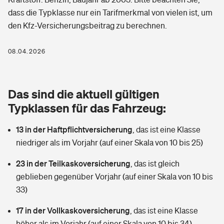
Berufshaftpflichtversicherung
dass die Typklasse nur ein Tarifmerkmal von vielen ist, um
Rechts­schutz­ver­si­che­rung
den Kfz-Versicherungsbeitrag zu berechnen.
Photovoltaik
Private Krankenversicherung
Zur Übersicht
Fahrradversicherung
Wärmepumpen versichern
08.04.2026
Zahnzusatzversicherung
Unfallversicherung
Tools
Glasversicherung
Dread-Disease-Versicherung
Das sind die aktuell gültigen
Kinderunfall­ver­si­che­rung
Rentenrechner: Wie viel Geld bekomme ich im Alter?
Vermieterrrechtsschutz
Typklassen für das Fahrzeug:
Tierkrankenversicherung
Kinderinvalidität
13 in der Haftpflichtversicherung
,
das ist eine Klasse
Wer versichert was: Jetzt Versicherer finden
Mietkautionsversicherung
Zur Übersicht
niedriger als im Vorjahr (auf einer Skala von 10 bis 25)
Reiseversicherung
Sie haben Fragen?
Restkreditversicherung
23 in der Teilkaskoversicherung
,
das ist gleich
Tools
Hundehalter-Haftpflicht
geblieben gegenüber Vorjahr (auf einer Skala von 10 bis
Zur Übersicht
33)
Pferdehalter-Haftpflicht
Wer versichert was: Jetzt Versicherer finden
17 in der Vollkaskoversicherung
,
das ist eine Klasse
Tools
Handyversicherung
höher als im Vorjahr (auf einer Skala von 10 bis 34)