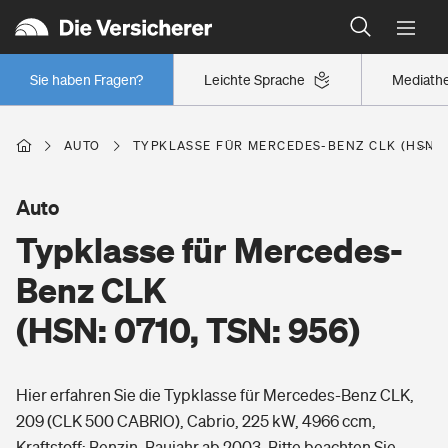
Typklassen: So ist Ihr Auto eingestuft
Wer versichert was: Jetzt Versicherer finden
Regionalklassen: So ist Ihre Region eingestuft
Sie haben Fragen?
Leichte Sprache
Mediath
Wer versichert was: Jetzt Versicherer finden
AUTO
TYPKLASSE FÜR MERCEDES-BENZ CLK (HSN: 07
Beruf
Auto
Typklasse für Mercedes-
Berufsunfähigkeitsversicherung
Wohnen
Benz CLK
Erwerbsunfähigkeitsversicherung
(HSN: 0710, TSN: 956)
Wohngebäudeversicherung
Freizeit
Grundfähigkeitsversicherung
Hier erfahren Sie die Typklasse für Mercedes-Benz CLK,
Hausratversicherung
Arbeitsrechtsschutz
209 (CLK 500 CABRIO), Cabrio, 225 kW, 4966 ccm,
Pri­vate Haft­pflicht­
Gesundheit
Kraftstoff: Benzin, Baujahr ab 2003. Bitte beachten Sie,
Elementarversicherung