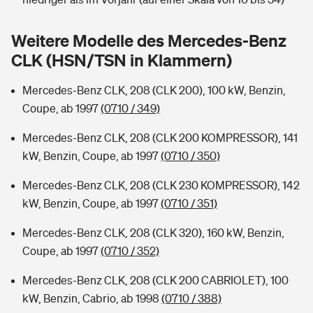
Sie haben Fragen?
Hochwasser-Check: Wie gefährdet ist Ihr Haus?
Private Cyberversicherung
Weitere Modelle des Mercedes-Benz
Rentenrechner: Wie viel Geld bekomme ich im Alter?
CLK (HSN/TSN in Klammern)
Wer versichert was: Jetzt Versicherer finden
Musikinstrumentenversicherung
Mercedes-Benz CLK, 208 (CLK 200), 100 kW, Benzin,
Sie haben Fragen?
Zur Übersicht
Coupe, ab 1997
(0710 / 349)
Mercedes-Benz CLK, 208 (CLK 200 KOMPRESSOR), 141
Tools
kW, Benzin, Coupe, ab 1997
(0710 / 350)
Mercedes-Benz CLK, 208 (CLK 230 KOMPRESSOR), 142
Kinderunfall-Check: Mehr Sicherheit für deine Kids
kW, Benzin, Coupe, ab 1997
(0710 / 351)
Mercedes-Benz CLK, 208 (CLK 320), 160 kW, Benzin,
Typklassen: So ist Ihr Auto eingestuft
Coupe, ab 1997
(0710 / 352)
Sie haben Fragen?
Mercedes-Benz CLK, 208 (CLK 200 CABRIOLET), 100
kW, Benzin, Cabrio, ab 1998
(0710 / 388)