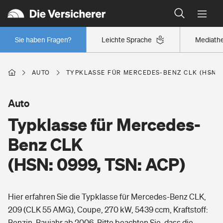
Typklassen: So ist Ihr Auto eingestuft
Wer versichert was: Jetzt Versicherer finden
Regionalklassen: So ist Ihre Region eingestuft
Sie haben Fragen?
Leichte Sprache
Mediath
Wer versichert was: Jetzt Versicherer finden
AUTO
TYPKLASSE FÜR MERCEDES-BENZ CLK (HSN: 0
Beruf
Auto
Typklasse für Mercedes-
Berufsunfähigkeitsversicherung
Wohnen
Benz CLK
Erwerbsunfähigkeitsversicherung
(HSN: 0999, TSN: ACP)
Wohngebäudeversicherung
Freizeit
Grundfähigkeitsversicherung
Hier erfahren Sie die Typklasse für Mercedes-Benz CLK,
Hausratversicherung
Arbeitsrechtsschutz
209 (CLK 55 AMG), Coupe, 270 kW, 5439 ccm, Kraftstoff:
Pri­vate Haft­pflicht­
Gesundheit
Benzin, Baujahr ab 2006. Bitte beachten Sie, dass die
Elementarversicherung