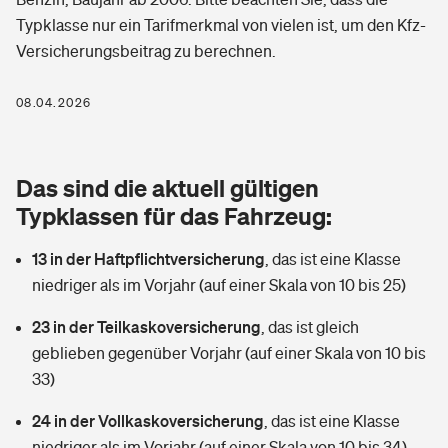
Berufshaftpflichtversicherung
Typklasse nur ein Tarifmerkmal von vielen ist, um den Kfz-
Rechts­schutz­ver­si­che­rung
Versicherungsbeitrag zu berechnen.
Photovoltaik
Private Krankenversicherung
Zur Übersicht
Fahrradversicherung
Wärmepumpen versichern
08.04.2026
Zahnzusatzversicherung
Unfallversicherung
Tools
Glasversicherung
Dread-Disease-Versicherung
Das sind die aktuell gültigen
Kinderunfall­ver­si­che­rung
Rentenrechner: Wie viel Geld bekomme ich im Alter?
Vermieterrrechtsschutz
Typklassen für das Fahrzeug:
Tierkrankenversicherung
Kinderinvalidität
13 in der Haftpflichtversicherung
,
das ist eine Klasse
Wer versichert was: Jetzt Versicherer finden
Mietkautionsversicherung
Zur Übersicht
niedriger als im Vorjahr (auf einer Skala von 10 bis 25)
Reiseversicherung
Sie haben Fragen?
Restkreditversicherung
23 in der Teilkaskoversicherung
,
das ist gleich
Tools
Hundehalter-Haftpflicht
geblieben gegenüber Vorjahr (auf einer Skala von 10 bis
Zur Übersicht
33)
Pferdehalter-Haftpflicht
Wer versichert was: Jetzt Versicherer finden
24 in der Vollkaskoversicherung
,
das ist eine Klasse
Tools
Handyversicherung
niedriger als im Vorjahr (auf einer Skala von 10 bis 34)