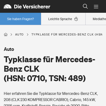
Typklassen: So ist Ihr Auto eingestuft
Wer versichert was: Jetzt Versicherer finden
Regionalklassen: So ist Ihre Region eingestuft
Sie haben Fragen?
Leichte Sprache
Mediath
Wer versichert was: Jetzt Versicherer finden
AUTO
TYPKLASSE FÜR MERCEDES-BENZ CLK (HSN: 07
Beruf
Auto
Typklasse für Mercedes-
Berufsunfähigkeitsversicherung
Wohnen
Benz CLK
Erwerbsunfähigkeitsversicherung
(HSN: 0710, TSN: 489)
Wohngebäudeversicherung
Freizeit
Grundfähigkeitsversicherung
Hier erfahren Sie die Typklasse für Mercedes-Benz CLK,
Hausratversicherung
Arbeitsrechtsschutz
208 (CLK 230 KOMPRESSOR CABRIO), Cabrio, 145 kW,
Pri­vate Haft­pflicht­
Gesundheit
2295 ccm, Kraftstoff: Benzin, Baujahr ab 2000. Bitte
Elementarversicherung