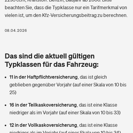
Berufshaftpflichtversicherung
beachten Sie, dass die Typklasse nur ein Tarifmerkmal von
Rechts­schutz­ver­si­che­rung
vielen ist, um den Kfz-Versicherungsbeitrag zu berechnen.
Photovoltaik
Private Krankenversicherung
Zur Übersicht
Fahrradversicherung
Wärmepumpen versichern
08.04.2026
Zahnzusatzversicherung
Unfallversicherung
Tools
Glasversicherung
Dread-Disease-Versicherung
Das sind die aktuell gültigen
Kinderunfall­ver­si­che­rung
Rentenrechner: Wie viel Geld bekomme ich im Alter?
Vermieterrrechtsschutz
Typklassen für das Fahrzeug:
Tierkrankenversicherung
Kinderinvalidität
11 in der Haftpflichtversicherung
,
das ist gleich
Wer versichert was: Jetzt Versicherer finden
Mietkautionsversicherung
Zur Übersicht
geblieben gegenüber Vorjahr (auf einer Skala von 10 bis
Reiseversicherung
25)
Sie haben Fragen?
Restkreditversicherung
Tools
Hundehalter-Haftpflicht
16 in der Teilkaskoversicherung
,
das ist eine Klasse
Zur Übersicht
niedriger als im Vorjahr (auf einer Skala von 10 bis 33)
Pferdehalter-Haftpflicht
Wer versichert was: Jetzt Versicherer finden
12 in der Vollkaskoversicherung
,
das ist eine Klasse
Tools
Handyversicherung
niedriger als im Vorjahr (auf einer Skala von 10 bis 34)