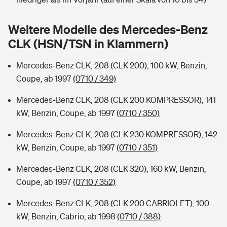
Sie haben Fragen?
Hochwasser-Check: Wie gefährdet ist Ihr Haus?
Private Cyberversicherung
Weitere Modelle des Mercedes-Benz
Rentenrechner: Wie viel Geld bekomme ich im Alter?
CLK (HSN/TSN in Klammern)
Wer versichert was: Jetzt Versicherer finden
Musikinstrumentenversicherung
Mercedes-Benz CLK, 208 (CLK 200), 100 kW, Benzin,
Sie haben Fragen?
Zur Übersicht
Coupe, ab 1997
(0710 / 349)
Mercedes-Benz CLK, 208 (CLK 200 KOMPRESSOR), 141
Tools
kW, Benzin, Coupe, ab 1997
(0710 / 350)
Mercedes-Benz CLK, 208 (CLK 230 KOMPRESSOR), 142
Kinderunfall-Check: Mehr Sicherheit für deine Kids
kW, Benzin, Coupe, ab 1997
(0710 / 351)
Mercedes-Benz CLK, 208 (CLK 320), 160 kW, Benzin,
Typklassen: So ist Ihr Auto eingestuft
Coupe, ab 1997
(0710 / 352)
Sie haben Fragen?
Mercedes-Benz CLK, 208 (CLK 200 CABRIOLET), 100
kW, Benzin, Cabrio, ab 1998
(0710 / 388)