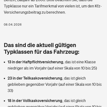
Berufshaftpflichtversicherung
Typklasse nur ein Tarifmerkmal von vielen ist, um den Kfz-
Rechts­schutz­ver­si­che­rung
Versicherungsbeitrag zu berechnen.
Photovoltaik
Private Krankenversicherung
Zur Übersicht
Fahrradversicherung
Wärmepumpen versichern
08.04.2026
Zahnzusatzversicherung
Unfallversicherung
Tools
Glasversicherung
Dread-Disease-Versicherung
Das sind die aktuell gültigen
Kinderunfall­ver­si­che­rung
Rentenrechner: Wie viel Geld bekomme ich im Alter?
Vermieterrrechtsschutz
Typklassen für das Fahrzeug:
Tierkrankenversicherung
Kinderinvalidität
13 in der Haftpflichtversicherung
,
das ist eine Klasse
Wer versichert was: Jetzt Versicherer finden
Mietkautionsversicherung
Zur Übersicht
niedriger als im Vorjahr (auf einer Skala von 10 bis 25)
Reiseversicherung
Sie haben Fragen?
Restkreditversicherung
23 in der Teilkaskoversicherung
,
das ist gleich
Tools
Hundehalter-Haftpflicht
geblieben gegenüber Vorjahr (auf einer Skala von 10 bis
Zur Übersicht
33)
Pferdehalter-Haftpflicht
Wer versichert was: Jetzt Versicherer finden
18 in der Vollkaskoversicherung
,
das ist gleich
Tools
Handyversicherung
geblieben gegenüber Vorjahr (auf einer Skala von 10 bis