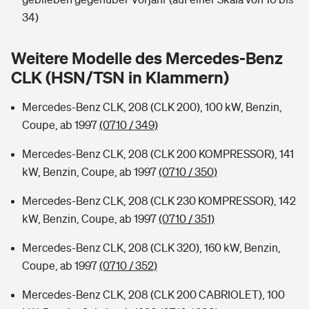
Sie haben Fragen?
34)
Hochwasser-Check: Wie gefährdet ist Ihr Haus?
Private Cyberversicherung
Rentenrechner: Wie viel Geld bekomme ich im Alter?
Weitere Modelle des Mercedes-Benz
Wer versichert was: Jetzt Versicherer finden
Musikinstrumentenversicherung
CLK (HSN/TSN in Klammern)
Sie haben Fragen?
Zur Übersicht
Mercedes-Benz CLK, 208 (CLK 200), 100 kW, Benzin,
Coupe, ab 1997
(0710 / 349)
Tools
Mercedes-Benz CLK, 208 (CLK 200 KOMPRESSOR), 141
kW, Benzin, Coupe, ab 1997
(0710 / 350)
Kinderunfall-Check: Mehr Sicherheit für deine Kids
Mercedes-Benz CLK, 208 (CLK 230 KOMPRESSOR), 142
kW, Benzin, Coupe, ab 1997
(0710 / 351)
Typklassen: So ist Ihr Auto eingestuft
Mercedes-Benz CLK, 208 (CLK 320), 160 kW, Benzin,
Coupe, ab 1997
(0710 / 352)
Sie haben Fragen?
Mercedes-Benz CLK, 208 (CLK 200 CABRIOLET), 100