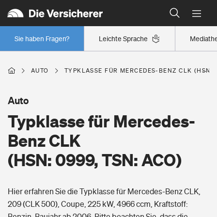
Typklassen: So ist Ihr Auto eingestuft
Wer versichert was: Jetzt Versicherer finden
Regionalklassen: So ist Ihre Region eingestuft
Sie haben Fragen?
Leichte Sprache
Mediath
Wer versichert was: Jetzt Versicherer finden
AUTO
TYPKLASSE FÜR MERCEDES-BENZ CLK (HSN: 0
Beruf
Auto
Typklasse für Mercedes-
Berufsunfähigkeitsversicherung
Wohnen
Benz CLK
Erwerbsunfähigkeitsversicherung
(HSN: 0999, TSN: ACO)
Wohngebäudeversicherung
Freizeit
Grundfähigkeitsversicherung
Hier erfahren Sie die Typklasse für Mercedes-Benz CLK,
Hausratversicherung
Arbeitsrechtsschutz
209 (CLK 500), Coupe, 225 kW, 4966 ccm, Kraftstoff:
Pri­vate Haft­pflicht­
Gesundheit
Benzin, Baujahr ab 2006. Bitte beachten Sie, dass die
Elementarversicherung