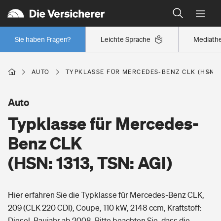
Typklassen: So ist Ihr Auto eingestuft
Wer versichert was: Jetzt Versicherer finden
Regionalklassen: So ist Ihre Region eingestuft
Sie haben Fragen?
Leichte Sprache
Mediath
Wer versichert was: Jetzt Versicherer finden
AUTO
TYPKLASSE FÜR MERCEDES-BENZ CLK (HSN: 13
Beruf
Auto
Typklasse für Mercedes-
Berufsunfähigkeitsversicherung
Wohnen
Benz CLK
Erwerbsunfähigkeitsversicherung
(HSN: 1313, TSN: AGI)
Wohngebäudeversicherung
Freizeit
Grundfähigkeitsversicherung
Hier erfahren Sie die Typklasse für Mercedes-Benz CLK,
Hausratversicherung
Arbeitsrechtsschutz
209 (CLK 220 CDI), Coupe, 110 kW, 2148 ccm, Kraftstoff:
Pri­vate Haft­pflicht­
Gesundheit
Diesel, Baujahr ab 2008. Bitte beachten Sie, dass die
Elementarversicherung