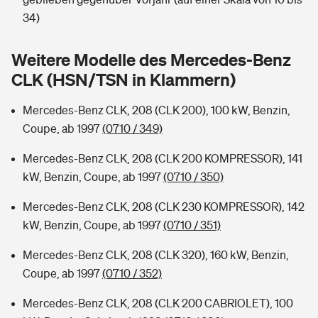
Sie haben Fragen?
34)
Hochwasser-Check: Wie gefährdet ist Ihr Haus?
Private Cyberversicherung
Rentenrechner: Wie viel Geld bekomme ich im Alter?
Weitere Modelle des Mercedes-Benz
Wer versichert was: Jetzt Versicherer finden
Musikinstrumentenversicherung
CLK (HSN/TSN in Klammern)
Sie haben Fragen?
Zur Übersicht
Mercedes-Benz CLK, 208 (CLK 200), 100 kW, Benzin,
Coupe, ab 1997
(0710 / 349)
Tools
Mercedes-Benz CLK, 208 (CLK 200 KOMPRESSOR), 141
kW, Benzin, Coupe, ab 1997
(0710 / 350)
Kinderunfall-Check: Mehr Sicherheit für deine Kids
Mercedes-Benz CLK, 208 (CLK 230 KOMPRESSOR), 142
kW, Benzin, Coupe, ab 1997
(0710 / 351)
Typklassen: So ist Ihr Auto eingestuft
Mercedes-Benz CLK, 208 (CLK 320), 160 kW, Benzin,
Coupe, ab 1997
(0710 / 352)
Sie haben Fragen?
Mercedes-Benz CLK, 208 (CLK 200 CABRIOLET), 100