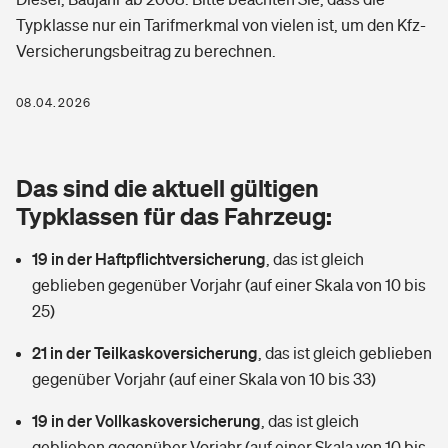
Berufshaftpflichtversicherung
Typklasse nur ein Tarifmerkmal von vielen ist, um den Kfz-
Rechts­schutz­ver­si­che­rung
Versicherungsbeitrag zu berechnen.
Photovoltaik
Private Krankenversicherung
Zur Übersicht
Fahrradversicherung
Wärmepumpen versichern
08.04.2026
Zahnzusatzversicherung
Unfallversicherung
Tools
Glasversicherung
Dread-Disease-Versicherung
Das sind die aktuell gültigen
Kinderunfall­ver­si­che­rung
Rentenrechner: Wie viel Geld bekomme ich im Alter?
Vermieterrrechtsschutz
Typklassen für das Fahrzeug:
Tierkrankenversicherung
Kinderinvalidität
19 in der Haftpflichtversicherung
,
das ist gleich
Wer versichert was: Jetzt Versicherer finden
Mietkautionsversicherung
Zur Übersicht
geblieben gegenüber Vorjahr (auf einer Skala von 10 bis
Reiseversicherung
25)
Sie haben Fragen?
Restkreditversicherung
Tools
Hundehalter-Haftpflicht
21 in der Teilkaskoversicherung
,
das ist gleich geblieben
Zur Übersicht
gegenüber Vorjahr (auf einer Skala von 10 bis 33)
Pferdehalter-Haftpflicht
Wer versichert was: Jetzt Versicherer finden
19 in der Vollkaskoversicherung
,
das ist gleich
Tools
Handyversicherung
geblieben gegenüber Vorjahr (auf einer Skala von 10 bis