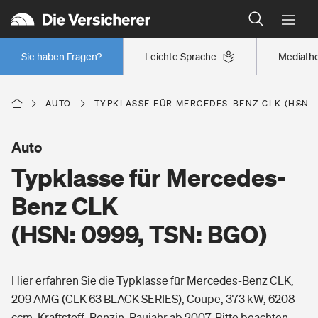
Typklassen: So ist Ihr Auto eingestuft
Wer versichert was: Jetzt Versicherer finden
Regionalklassen: So ist Ihre Region eingestuft
Sie haben Fragen?
Leichte Sprache
Mediath
Wer versichert was: Jetzt Versicherer finden
AUTO
TYPKLASSE FÜR MERCEDES-BENZ CLK (HSN: 0
Beruf
Auto
Typklasse für Mercedes-
Berufsunfähigkeitsversicherung
Wohnen
Benz CLK
Erwerbsunfähigkeitsversicherung
(HSN: 0999, TSN: BGO)
Wohngebäudeversicherung
Freizeit
Grundfähigkeitsversicherung
Hier erfahren Sie die Typklasse für Mercedes-Benz CLK,
Hausratversicherung
Arbeitsrechtsschutz
209 AMG (CLK 63 BLACK SERIES), Coupe, 373 kW, 6208
Pri­vate Haft­pflicht­
Gesundheit
ccm, Kraftstoff: Benzin, Baujahr ab 2007. Bitte beachten
Elementarversicherung