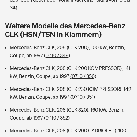
Sie haben Fragen?
34)
Hochwasser-Check: Wie gefährdet ist Ihr Haus?
Private Cyberversicherung
Rentenrechner: Wie viel Geld bekomme ich im Alter?
Weitere Modelle des Mercedes-Benz
Wer versichert was: Jetzt Versicherer finden
Musikinstrumentenversicherung
CLK (HSN/TSN in Klammern)
Sie haben Fragen?
Zur Übersicht
Mercedes-Benz CLK, 208 (CLK 200), 100 kW, Benzin,
Coupe, ab 1997
(0710 / 349)
Tools
Mercedes-Benz CLK, 208 (CLK 200 KOMPRESSOR), 141
kW, Benzin, Coupe, ab 1997
(0710 / 350)
Kinderunfall-Check: Mehr Sicherheit für deine Kids
Mercedes-Benz CLK, 208 (CLK 230 KOMPRESSOR), 142
kW, Benzin, Coupe, ab 1997
(0710 / 351)
Typklassen: So ist Ihr Auto eingestuft
Mercedes-Benz CLK, 208 (CLK 320), 160 kW, Benzin,
Coupe, ab 1997
(0710 / 352)
Sie haben Fragen?
Mercedes-Benz CLK, 208 (CLK 200 CABRIOLET), 100