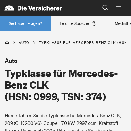
Typklassen: So ist Ihr Auto eingestuft
Wer versichert was: Jetzt Versicherer finden
Regionalklassen: So ist Ihre Region eingestuft
Sie haben Fragen?
Leichte Sprache
Mediath
Wer versichert was: Jetzt Versicherer finden
AUTO
TYPKLASSE FÜR MERCEDES-BENZ CLK (HSN: 0
Beruf
Auto
Typklasse für Mercedes-
Berufsunfähigkeitsversicherung
Wohnen
Benz CLK
Erwerbsunfähigkeitsversicherung
(HSN: 0999, TSN: 374)
Wohngebäudeversicherung
Freizeit
Grundfähigkeitsversicherung
Hier erfahren Sie die Typklasse für Mercedes-Benz CLK,
Hausratversicherung
Arbeitsrechtsschutz
209 (CLK 280 V6), Coupe, 170 kW, 2997 ccm, Kraftstoff:
Pri­vate Haft­pflicht­
Gesundheit
Benzin, Baujahr ab 2005. Bitte beachten Sie, dass die
Elementarversicherung