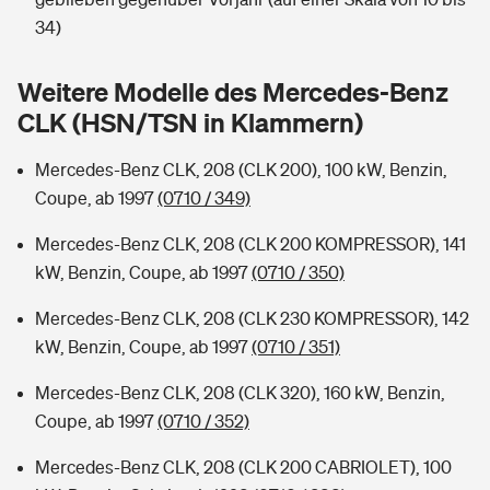
Sie haben Fragen?
34)
Hochwasser-Check: Wie gefährdet ist Ihr Haus?
Private Cyberversicherung
Rentenrechner: Wie viel Geld bekomme ich im Alter?
Weitere Modelle des Mercedes-Benz
Wer versichert was: Jetzt Versicherer finden
Musikinstrumentenversicherung
CLK (HSN/TSN in Klammern)
Sie haben Fragen?
Zur Übersicht
Mercedes-Benz CLK, 208 (CLK 200), 100 kW, Benzin,
Coupe, ab 1997
(0710 / 349)
Tools
Mercedes-Benz CLK, 208 (CLK 200 KOMPRESSOR), 141
kW, Benzin, Coupe, ab 1997
(0710 / 350)
Kinderunfall-Check: Mehr Sicherheit für deine Kids
Mercedes-Benz CLK, 208 (CLK 230 KOMPRESSOR), 142
kW, Benzin, Coupe, ab 1997
(0710 / 351)
Typklassen: So ist Ihr Auto eingestuft
Mercedes-Benz CLK, 208 (CLK 320), 160 kW, Benzin,
Coupe, ab 1997
(0710 / 352)
Sie haben Fragen?
Mercedes-Benz CLK, 208 (CLK 200 CABRIOLET), 100