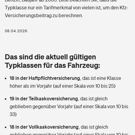
Berufshaftpflichtversicherung
Typklasse nur ein Tarifmerkmal von vielen ist, um den Kfz-
Rechts­schutz­ver­si­che­rung
Versicherungsbeitrag zu berechnen.
Photovoltaik
Private Krankenversicherung
Zur Übersicht
Fahrradversicherung
Wärmepumpen versichern
08.04.2026
Zahnzusatzversicherung
Unfallversicherung
Tools
Glasversicherung
Dread-Disease-Versicherung
Das sind die aktuell gültigen
Kinderunfall­ver­si­che­rung
Rentenrechner: Wie viel Geld bekomme ich im Alter?
Vermieterrrechtsschutz
Typklassen für das Fahrzeug:
Tierkrankenversicherung
Kinderinvalidität
18 in der Haftpflichtversicherung
,
das ist eine Klasse
Wer versichert was: Jetzt Versicherer finden
Mietkautionsversicherung
Zur Übersicht
höher als im Vorjahr (auf einer Skala von 10 bis 25)
Reiseversicherung
Sie haben Fragen?
Restkreditversicherung
19 in der Teilkaskoversicherung
,
das ist gleich
Tools
Hundehalter-Haftpflicht
geblieben gegenüber Vorjahr (auf einer Skala von 10 bis
Zur Übersicht
33)
Pferdehalter-Haftpflicht
Wer versichert was: Jetzt Versicherer finden
18 in der Vollkaskoversicherung
,
das ist gleich
Tools
Handyversicherung
geblieben gegenüber Vorjahr (auf einer Skala von 10 bis