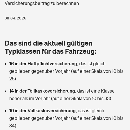
Versicherungsbeitrag zu berechnen.
Berufshaftpflichtversicherung
Rechts­schutz­ver­si­che­rung
Photovoltaik
Private Krankenversicherung
08.04.2026
Zur Übersicht
Fahrradversicherung
Wärmepumpen versichern
Zahnzusatzversicherung
Unfallversicherung
Tools
Das sind die aktuell gültigen
Glasversicherung
Dread-Disease-Versicherung
Typklassen für das Fahrzeug:
Kinderunfall­ver­si­che­rung
Rentenrechner: Wie viel Geld bekomme ich im Alter?
Vermieterrrechtsschutz
Tierkrankenversicherung
16 in der Haftpflichtversicherung
,
das ist gleich
Kinderinvalidität
geblieben gegenüber Vorjahr (auf einer Skala von 10 bis
Wer versichert was: Jetzt Versicherer finden
Mietkautionsversicherung
Zur Übersicht
25)
Reiseversicherung
Sie haben Fragen?
Restkreditversicherung
14 in der Teilkaskoversicherung
,
das ist eine Klasse
Tools
höher als im Vorjahr (auf einer Skala von 10 bis 33)
Hundehalter-Haftpflicht
Zur Übersicht
10 in der Vollkaskoversicherung
,
das ist gleich
Pferdehalter-Haftpflicht
Wer versichert was: Jetzt Versicherer finden
geblieben gegenüber Vorjahr (auf einer Skala von 10 bis
Tools
34)
Handyversicherung