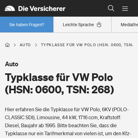
Typklassen: So ist Ihr Auto eingestuft
Wer versichert was: Jetzt Versicherer finden
Regionalklassen: So ist Ihre Region eingestuft
Sie haben Fragen?
Leichte Sprache
Mediath
Wer versichert was: Jetzt Versicherer finden
AUTO
TYPKLASSE FÜR VW POLO (HSN: 0600, TSN: 2
Beruf
Auto
Typklasse für VW Polo
Berufsunfähigkeitsversicherung
Wohnen
(HSN: 0600, TSN: 268)
Erwerbsunfähigkeitsversicherung
Wohngebäudeversicherung
Hier erfahren Sie die Typklasse für VW Polo, 6KV (POLO-
Freizeit
Grundfähigkeitsversicherung
CLASSIC SDI), Limousine, 44 kW, 1716 ccm, Kraftstoff:
Hausratversicherung
Diesel, Baujahr ab 1995. Bitte beachten Sie, dass die
Arbeitsrechtsschutz
Pri­vate Haft­pflicht­
Typklasse nur ein Tarifmerkmal von vielen ist, um den Kfz-
Gesundheit
Elementarversicherung