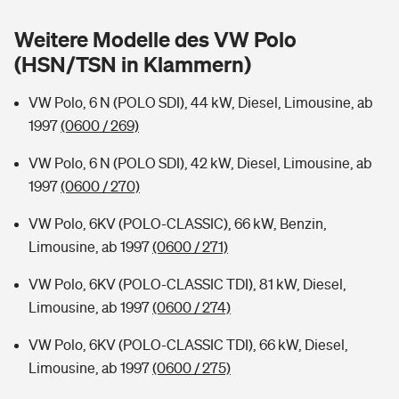
Sie haben Fragen?
Weitere Modelle des VW Polo
Hochwasser-Check: Wie gefährdet ist Ihr Haus?
Private Cyberversicherung
Rentenrechner: Wie viel Geld bekomme ich im Alter?
(HSN/TSN in Klammern)
Wer versichert was: Jetzt Versicherer finden
Musikinstrumentenversicherung
VW Polo, 6 N (POLO SDI), 44 kW, Diesel, Limousine, ab
1997
(0600 / 269)
Sie haben Fragen?
Zur Übersicht
VW Polo, 6 N (POLO SDI), 42 kW, Diesel, Limousine, ab
1997
(0600 / 270)
Tools
VW Polo, 6KV (POLO-CLASSIC), 66 kW, Benzin,
Limousine, ab 1997
(0600 / 271)
Kinderunfall-Check: Mehr Sicherheit für deine Kids
VW Polo, 6KV (POLO-CLASSIC TDI), 81 kW, Diesel,
Typklassen: So ist Ihr Auto eingestuft
Limousine, ab 1997
(0600 / 274)
VW Polo, 6KV (POLO-CLASSIC TDI), 66 kW, Diesel,
Sie haben Fragen?
Limousine, ab 1997
(0600 / 275)