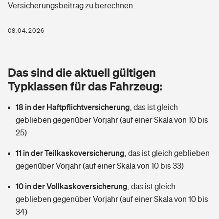
Versicherungsbeitrag zu berechnen.
Berufshaftpflichtversicherung
Rechts­schutz­ver­si­che­rung
Photovoltaik
Private Krankenversicherung
08.04.2026
Zur Übersicht
Fahrradversicherung
Wärmepumpen versichern
Zahnzusatzversicherung
Unfallversicherung
Tools
Das sind die aktuell gültigen
Glasversicherung
Dread-Disease-Versicherung
Typklassen für das Fahrzeug:
Kinderunfall­ver­si­che­rung
Rentenrechner: Wie viel Geld bekomme ich im Alter?
Vermieterrrechtsschutz
Tierkrankenversicherung
18 in der Haftpflichtversicherung
,
das ist gleich
Kinderinvalidität
geblieben gegenüber Vorjahr (auf einer Skala von 10 bis
Wer versichert was: Jetzt Versicherer finden
Mietkautionsversicherung
Zur Übersicht
25)
Reiseversicherung
Sie haben Fragen?
Restkreditversicherung
11 in der Teilkaskoversicherung
,
das ist gleich geblieben
Tools
gegenüber Vorjahr (auf einer Skala von 10 bis 33)
Hundehalter-Haftpflicht
Zur Übersicht
10 in der Vollkaskoversicherung
,
das ist gleich
Pferdehalter-Haftpflicht
Wer versichert was: Jetzt Versicherer finden
geblieben gegenüber Vorjahr (auf einer Skala von 10 bis
Tools
34)
Handyversicherung