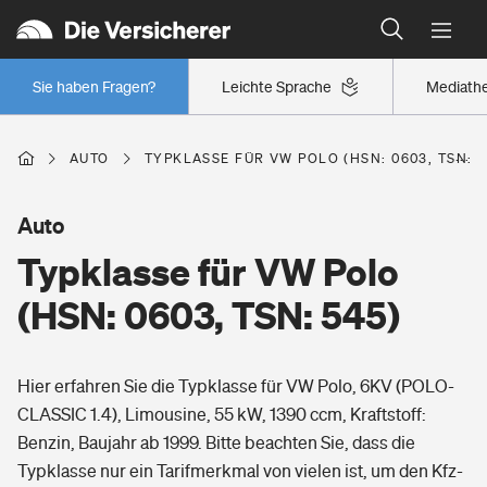
Typklassen: So ist Ihr Auto eingestuft
Wer versichert was: Jetzt Versicherer finden
Regionalklassen: So ist Ihre Region eingestuft
Sie haben Fragen?
Leichte Sprache
Mediath
Wer versichert was: Jetzt Versicherer finden
AUTO
TYPKLASSE FÜR VW POLO (HSN: 0603, TSN: 5
Beruf
Auto
Typklasse für VW Polo
Berufsunfähigkeitsversicherung
Wohnen
(HSN: 0603, TSN: 545)
Erwerbsunfähigkeitsversicherung
Wohngebäudeversicherung
Hier erfahren Sie die Typklasse für VW Polo, 6KV (POLO-
Freizeit
Grundfähigkeitsversicherung
CLASSIC 1.4), Limousine, 55 kW, 1390 ccm, Kraftstoff:
Hausratversicherung
Benzin, Baujahr ab 1999. Bitte beachten Sie, dass die
Arbeitsrechtsschutz
Pri­vate Haft­pflicht­
Typklasse nur ein Tarifmerkmal von vielen ist, um den Kfz-
Gesundheit
Elementarversicherung