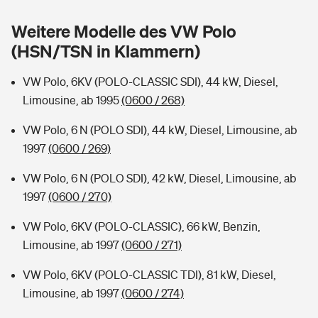
Sie haben Fragen?
Weitere Modelle des VW Polo
Hochwasser-Check: Wie gefährdet ist Ihr Haus?
Private Cyberversicherung
Rentenrechner: Wie viel Geld bekomme ich im Alter?
(HSN/TSN in Klammern)
Wer versichert was: Jetzt Versicherer finden
Musikinstrumentenversicherung
VW Polo, 6KV (POLO-CLASSIC SDI), 44 kW, Diesel,
Limousine, ab 1995
(0600 / 268)
Sie haben Fragen?
Zur Übersicht
VW Polo, 6 N (POLO SDI), 44 kW, Diesel, Limousine, ab
1997
(0600 / 269)
Tools
VW Polo, 6 N (POLO SDI), 42 kW, Diesel, Limousine, ab
1997
(0600 / 270)
Kinderunfall-Check: Mehr Sicherheit für deine Kids
VW Polo, 6KV (POLO-CLASSIC), 66 kW, Benzin,
Typklassen: So ist Ihr Auto eingestuft
Limousine, ab 1997
(0600 / 271)
VW Polo, 6KV (POLO-CLASSIC TDI), 81 kW, Diesel,
Sie haben Fragen?
Limousine, ab 1997
(0600 / 274)