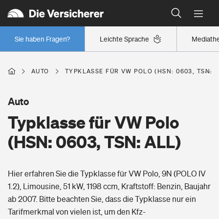
Typklassen: So ist Ihr Auto eingestuft
Wer versichert was: Jetzt Versicherer finden
Regionalklassen: So ist Ihre Region eingestuft
Sie haben Fragen?
Leichte Sprache
Mediath
Wer versichert was: Jetzt Versicherer finden
AUTO
TYPKLASSE FÜR VW POLO (HSN: 0603, TSN: A
Beruf
Auto
Typklasse für VW Polo
Berufsunfähigkeitsversicherung
Wohnen
(HSN: 0603, TSN: ALL)
Erwerbsunfähigkeitsversicherung
Wohngebäudeversicherung
Hier erfahren Sie die Typklasse für VW Polo, 9N (POLO IV
Freizeit
Grundfähigkeitsversicherung
1.2), Limousine, 51 kW, 1198 ccm, Kraftstoff: Benzin, Baujahr
Hausratversicherung
ab 2007. Bitte beachten Sie, dass die Typklasse nur ein
Arbeitsrechtsschutz
Pri­vate Haft­pflicht­
Tarifmerkmal von vielen ist, um den Kfz-
Gesundheit
Elementarversicherung