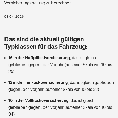
Versicherungsbeitrag zu berechnen.
Berufshaftpflichtversicherung
Rechts­schutz­ver­si­che­rung
Photovoltaik
Private Krankenversicherung
08.04.2026
Zur Übersicht
Fahrradversicherung
Wärmepumpen versichern
Zahnzusatzversicherung
Unfallversicherung
Tools
Das sind die aktuell gültigen
Glasversicherung
Dread-Disease-Versicherung
Typklassen für das Fahrzeug:
Kinderunfall­ver­si­che­rung
Rentenrechner: Wie viel Geld bekomme ich im Alter?
Vermieterrrechtsschutz
Tierkrankenversicherung
16 in der Haftpflichtversicherung
,
das ist gleich
Kinderinvalidität
geblieben gegenüber Vorjahr (auf einer Skala von 10 bis
Wer versichert was: Jetzt Versicherer finden
Mietkautionsversicherung
Zur Übersicht
25)
Reiseversicherung
Sie haben Fragen?
Restkreditversicherung
12 in der Teilkaskoversicherung
,
das ist gleich geblieben
Tools
gegenüber Vorjahr (auf einer Skala von 10 bis 33)
Hundehalter-Haftpflicht
Zur Übersicht
10 in der Vollkaskoversicherung
,
das ist gleich
Pferdehalter-Haftpflicht
Wer versichert was: Jetzt Versicherer finden
geblieben gegenüber Vorjahr (auf einer Skala von 10 bis
Tools
34)
Handyversicherung