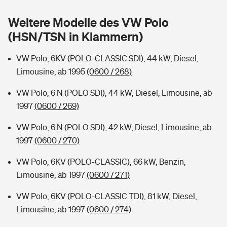
Sie haben Fragen?
Weitere Modelle des VW Polo
Hochwasser-Check: Wie gefährdet ist Ihr Haus?
Private Cyberversicherung
Rentenrechner: Wie viel Geld bekomme ich im Alter?
(HSN/TSN in Klammern)
Wer versichert was: Jetzt Versicherer finden
Musikinstrumentenversicherung
VW Polo, 6KV (POLO-CLASSIC SDI), 44 kW, Diesel,
Limousine, ab 1995
(0600 / 268)
Sie haben Fragen?
Zur Übersicht
VW Polo, 6 N (POLO SDI), 44 kW, Diesel, Limousine, ab
1997
(0600 / 269)
Tools
VW Polo, 6 N (POLO SDI), 42 kW, Diesel, Limousine, ab
1997
(0600 / 270)
Kinderunfall-Check: Mehr Sicherheit für deine Kids
VW Polo, 6KV (POLO-CLASSIC), 66 kW, Benzin,
Typklassen: So ist Ihr Auto eingestuft
Limousine, ab 1997
(0600 / 271)
VW Polo, 6KV (POLO-CLASSIC TDI), 81 kW, Diesel,
Sie haben Fragen?
Limousine, ab 1997
(0600 / 274)