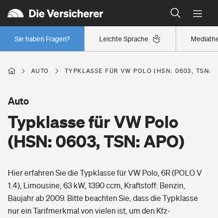
Typklassen: So ist Ihr Auto eingestuft
Wer versichert was: Jetzt Versicherer finden
Regionalklassen: So ist Ihre Region eingestuft
Sie haben Fragen?
Leichte Sprache
Mediath
Wer versichert was: Jetzt Versicherer finden
AUTO
TYPKLASSE FÜR VW POLO (HSN: 0603, TSN: 
Beruf
Auto
Typklasse für VW Polo
Berufsunfähigkeitsversicherung
Wohnen
(HSN: 0603, TSN: APO)
Erwerbsunfähigkeitsversicherung
Wohngebäudeversicherung
Hier erfahren Sie die Typklasse für VW Polo, 6R (POLO V
Freizeit
Grundfähigkeitsversicherung
1.4), Limousine, 63 kW, 1390 ccm, Kraftstoff: Benzin,
Hausratversicherung
Baujahr ab 2009. Bitte beachten Sie, dass die Typklasse
Arbeitsrechtsschutz
Pri­vate Haft­pflicht­
nur ein Tarifmerkmal von vielen ist, um den Kfz-
Gesundheit
Elementarversicherung