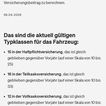
Versicherungsbeitrag zu berechnen.
Berufshaftpflichtversicherung
Rechts­schutz­ver­si­che­rung
Photovoltaik
Private Krankenversicherung
08.04.2026
Zur Übersicht
Fahrradversicherung
Wärmepumpen versichern
Zahnzusatzversicherung
Unfallversicherung
Tools
Das sind die aktuell gültigen
Glasversicherung
Dread-Disease-Versicherung
Typklassen für das Fahrzeug:
Kinderunfall­ver­si­che­rung
Rentenrechner: Wie viel Geld bekomme ich im Alter?
Vermieterrrechtsschutz
Tierkrankenversicherung
15 in der Haftpflichtversicherung
,
das ist gleich
Kinderinvalidität
geblieben gegenüber Vorjahr (auf einer Skala von 10 bis
Wer versichert was: Jetzt Versicherer finden
Mietkautionsversicherung
Zur Übersicht
25)
Reiseversicherung
Sie haben Fragen?
Restkreditversicherung
16 in der Teilkaskoversicherung
,
das ist gleich
Tools
geblieben gegenüber Vorjahr (auf einer Skala von 10 bis
Hundehalter-Haftpflicht
Zur Übersicht
33)
Pferdehalter-Haftpflicht
Wer versichert was: Jetzt Versicherer finden
12 in der Vollkaskoversicherung
,
das ist gleich
Tools
geblieben gegenüber Vorjahr (auf einer Skala von 10 bis
Handyversicherung