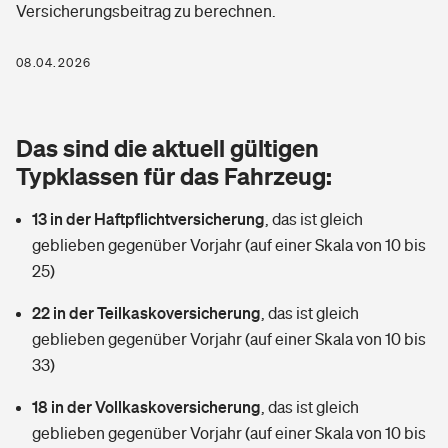
Versicherungsbeitrag zu berechnen.
Berufshaftpflichtversicherung
Rechts­schutz­ver­si­che­rung
Photovoltaik
Private Krankenversicherung
08.04.2026
Zur Übersicht
Fahrradversicherung
Wärmepumpen versichern
Zahnzusatzversicherung
Unfallversicherung
Tools
Das sind die aktuell gültigen
Glasversicherung
Dread-Disease-Versicherung
Typklassen für das Fahrzeug:
Kinderunfall­ver­si­che­rung
Rentenrechner: Wie viel Geld bekomme ich im Alter?
Vermieterrrechtsschutz
Tierkrankenversicherung
13 in der Haftpflichtversicherung
,
das ist gleich
Kinderinvalidität
geblieben gegenüber Vorjahr (auf einer Skala von 10 bis
Wer versichert was: Jetzt Versicherer finden
Mietkautionsversicherung
Zur Übersicht
25)
Reiseversicherung
Sie haben Fragen?
Restkreditversicherung
22 in der Teilkaskoversicherung
,
das ist gleich
Tools
geblieben gegenüber Vorjahr (auf einer Skala von 10 bis
Hundehalter-Haftpflicht
Zur Übersicht
33)
Pferdehalter-Haftpflicht
Wer versichert was: Jetzt Versicherer finden
18 in der Vollkaskoversicherung
,
das ist gleich
Tools
geblieben gegenüber Vorjahr (auf einer Skala von 10 bis
Handyversicherung