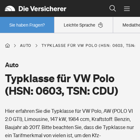
Typklassen: So ist Ihr Auto eingestuft
Wer versichert was: Jetzt Versicherer finden
Regionalklassen: So ist Ihre Region eingestuft
Sie haben Fragen?
Leichte Sprache
Mediath
Wer versichert was: Jetzt Versicherer finden
AUTO
TYPKLASSE FÜR VW POLO (HSN: 0603, TSN: 
Beruf
Auto
Typklasse für VW Polo
Berufsunfähigkeitsversicherung
Wohnen
(HSN: 0603, TSN: CDU)
Erwerbsunfähigkeitsversicherung
Wohngebäudeversicherung
Hier erfahren Sie die Typklasse für VW Polo, AW (POLO VI
Freizeit
Grundfähigkeitsversicherung
2.0 GTI), Limousine, 147 kW, 1984 ccm, Kraftstoff: Benzin,
Hausratversicherung
Baujahr ab 2017. Bitte beachten Sie, dass die Typklasse nur
Arbeitsrechtsschutz
Pri­vate Haft­pflicht­
ein Tarifmerkmal von vielen ist, um den Kfz-
Gesundheit
Elementarversicherung