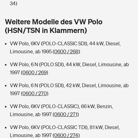
Sie haben Fragen?
34)
Hochwasser-Check: Wie gefährdet ist Ihr Haus?
Private Cyberversicherung
Rentenrechner: Wie viel Geld bekomme ich im Alter?
Weitere Modelle des VW Polo
(HSN/TSN in Klammern)
Wer versichert was: Jetzt Versicherer finden
Musikinstrumentenversicherung
VW Polo, 6KV (POLO-CLASSIC SDI), 44 kW, Diesel,
Sie haben Fragen?
Zur Übersicht
Limousine, ab 1995
(0600 / 268)
VW Polo, 6 N (POLO SDI), 44 kW, Diesel, Limousine, ab
Tools
1997
(0600 / 269)
VW Polo, 6 N (POLO SDI), 42 kW, Diesel, Limousine, ab
Kinderunfall-Check: Mehr Sicherheit für deine Kids
1997
(0600 / 270)
Typklassen: So ist Ihr Auto eingestuft
VW Polo, 6KV (POLO-CLASSIC), 66 kW, Benzin,
Limousine, ab 1997
(0600 / 271)
Sie haben Fragen?
VW Polo, 6KV (POLO-CLASSIC TDI), 81 kW, Diesel,
Limousine, ab 1997
(0600 / 274)