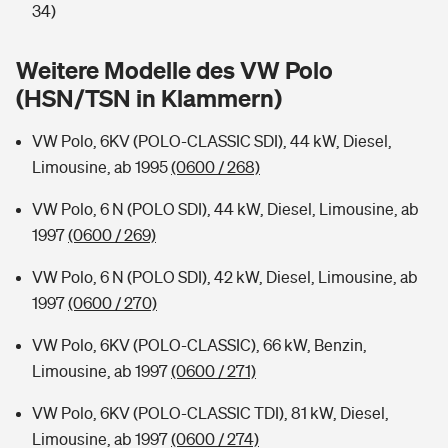
Sie haben Fragen?
34)
Hochwasser-Check: Wie gefährdet ist Ihr Haus?
Private Cyberversicherung
Rentenrechner: Wie viel Geld bekomme ich im Alter?
Weitere Modelle des VW Polo
(HSN/TSN in Klammern)
Wer versichert was: Jetzt Versicherer finden
Musikinstrumentenversicherung
VW Polo, 6KV (POLO-CLASSIC SDI), 44 kW, Diesel,
Sie haben Fragen?
Zur Übersicht
Limousine, ab 1995
(0600 / 268)
VW Polo, 6 N (POLO SDI), 44 kW, Diesel, Limousine, ab
Tools
1997
(0600 / 269)
VW Polo, 6 N (POLO SDI), 42 kW, Diesel, Limousine, ab
Kinderunfall-Check: Mehr Sicherheit für deine Kids
1997
(0600 / 270)
Typklassen: So ist Ihr Auto eingestuft
VW Polo, 6KV (POLO-CLASSIC), 66 kW, Benzin,
Limousine, ab 1997
(0600 / 271)
Sie haben Fragen?
VW Polo, 6KV (POLO-CLASSIC TDI), 81 kW, Diesel,
Limousine, ab 1997
(0600 / 274)