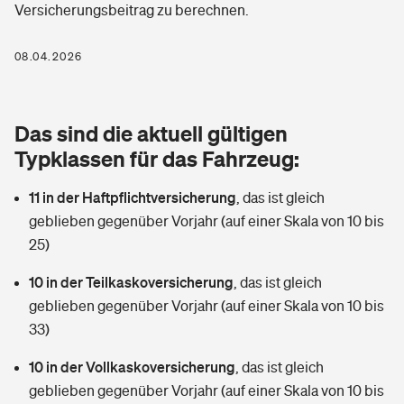
Versicherungsbeitrag zu berechnen.
Berufshaftpflichtversicherung
Rechts­schutz­ver­si­che­rung
Photovoltaik
Private Krankenversicherung
08.04.2026
Zur Übersicht
Fahrradversicherung
Wärmepumpen versichern
Zahnzusatzversicherung
Unfallversicherung
Tools
Das sind die aktuell gültigen
Glasversicherung
Dread-Disease-Versicherung
Typklassen für das Fahrzeug:
Kinderunfall­ver­si­che­rung
Rentenrechner: Wie viel Geld bekomme ich im Alter?
Vermieterrrechtsschutz
Tierkrankenversicherung
11 in der Haftpflichtversicherung
,
das ist gleich
Kinderinvalidität
geblieben gegenüber Vorjahr (auf einer Skala von 10 bis
Wer versichert was: Jetzt Versicherer finden
Mietkautionsversicherung
Zur Übersicht
25)
Reiseversicherung
Sie haben Fragen?
Restkreditversicherung
10 in der Teilkaskoversicherung
,
das ist gleich
Tools
geblieben gegenüber Vorjahr (auf einer Skala von 10 bis
Hundehalter-Haftpflicht
Zur Übersicht
33)
Pferdehalter-Haftpflicht
Wer versichert was: Jetzt Versicherer finden
10 in der Vollkaskoversicherung
,
das ist gleich
Tools
geblieben gegenüber Vorjahr (auf einer Skala von 10 bis
Handyversicherung