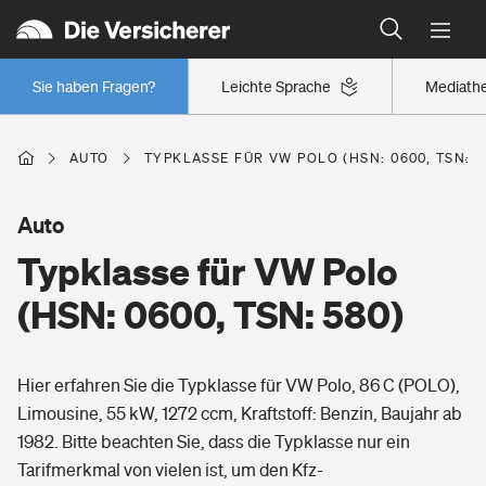
Typklassen: So ist Ihr Auto eingestuft
Wer versichert was: Jetzt Versicherer finden
Regionalklassen: So ist Ihre Region eingestuft
Sie haben Fragen?
Leichte Sprache
Mediath
Wer versichert was: Jetzt Versicherer finden
AUTO
TYPKLASSE FÜR VW POLO (HSN: 0600, TSN: 5
Beruf
Auto
Typklasse für VW Polo
Berufsunfähigkeitsversicherung
Wohnen
(HSN: 0600, TSN: 580)
Erwerbsunfähigkeitsversicherung
Wohngebäudeversicherung
Hier erfahren Sie die Typklasse für VW Polo, 86 C (POLO),
Freizeit
Grundfähigkeitsversicherung
Limousine, 55 kW, 1272 ccm, Kraftstoff: Benzin, Baujahr ab
Hausratversicherung
1982. Bitte beachten Sie, dass die Typklasse nur ein
Arbeitsrechtsschutz
Pri­vate Haft­pflicht­
Tarifmerkmal von vielen ist, um den Kfz-
Gesundheit
Elementarversicherung