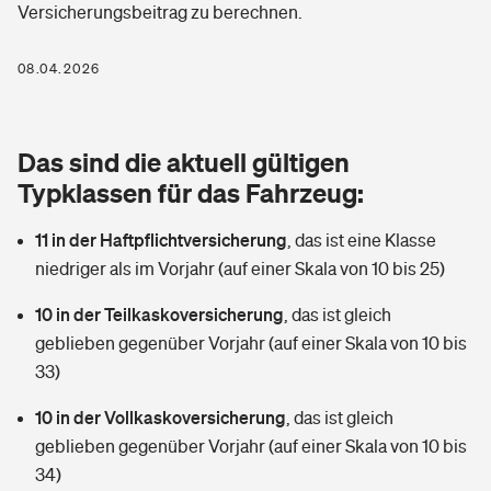
Versicherungsbeitrag zu berechnen.
Berufshaftpflichtversicherung
Rechts­schutz­ver­si­che­rung
Photovoltaik
Private Krankenversicherung
08.04.2026
Zur Übersicht
Fahrradversicherung
Wärmepumpen versichern
Zahnzusatzversicherung
Unfallversicherung
Tools
Das sind die aktuell gültigen
Glasversicherung
Dread-Disease-Versicherung
Typklassen für das Fahrzeug:
Kinderunfall­ver­si­che­rung
Rentenrechner: Wie viel Geld bekomme ich im Alter?
Vermieterrrechtsschutz
Tierkrankenversicherung
11 in der Haftpflichtversicherung
,
das ist eine Klasse
Kinderinvalidität
niedriger als im Vorjahr (auf einer Skala von 10 bis 25)
Wer versichert was: Jetzt Versicherer finden
Mietkautionsversicherung
Zur Übersicht
10 in der Teilkaskoversicherung
,
das ist gleich
Reiseversicherung
Sie haben Fragen?
Restkreditversicherung
geblieben gegenüber Vorjahr (auf einer Skala von 10 bis
Tools
33)
Hundehalter-Haftpflicht
Zur Übersicht
10 in der Vollkaskoversicherung
,
das ist gleich
Pferdehalter-Haftpflicht
Wer versichert was: Jetzt Versicherer finden
geblieben gegenüber Vorjahr (auf einer Skala von 10 bis
Tools
34)
Handyversicherung