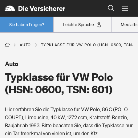
Typklassen: So ist Ihr Auto eingestuft
Wer versichert was: Jetzt Versicherer finden
Regionalklassen: So ist Ihre Region eingestuft
Sie haben Fragen?
Leichte Sprache
Mediath
Wer versichert was: Jetzt Versicherer finden
AUTO
TYPKLASSE FÜR VW POLO (HSN: 0600, TSN: 6
Beruf
Auto
Typklasse für VW Polo
Berufsunfähigkeitsversicherung
Wohnen
(HSN: 0600, TSN: 601)
Erwerbsunfähigkeitsversicherung
Wohngebäudeversicherung
Hier erfahren Sie die Typklasse für VW Polo, 86 C (POLO
Freizeit
Grundfähigkeitsversicherung
COUPE), Limousine, 40 kW, 1272 ccm, Kraftstoff: Benzin,
Hausratversicherung
Baujahr ab 1983. Bitte beachten Sie, dass die Typklasse nur
Arbeitsrechtsschutz
Pri­vate Haft­pflicht­
ein Tarifmerkmal von vielen ist, um den Kfz-
Gesundheit
Elementarversicherung