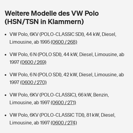
Sie haben Fragen?
Weitere Modelle des VW Polo
Hochwasser-Check: Wie gefährdet ist Ihr Haus?
Private Cyberversicherung
Rentenrechner: Wie viel Geld bekomme ich im Alter?
(HSN/TSN in Klammern)
Wer versichert was: Jetzt Versicherer finden
Musikinstrumentenversicherung
VW Polo, 6KV (POLO-CLASSIC SDI), 44 kW, Diesel,
Limousine, ab 1995
(0600 / 268)
Sie haben Fragen?
Zur Übersicht
VW Polo, 6 N (POLO SDI), 44 kW, Diesel, Limousine, ab
1997
(0600 / 269)
Tools
VW Polo, 6 N (POLO SDI), 42 kW, Diesel, Limousine, ab
1997
(0600 / 270)
Kinderunfall-Check: Mehr Sicherheit für deine Kids
VW Polo, 6KV (POLO-CLASSIC), 66 kW, Benzin,
Typklassen: So ist Ihr Auto eingestuft
Limousine, ab 1997
(0600 / 271)
VW Polo, 6KV (POLO-CLASSIC TDI), 81 kW, Diesel,
Sie haben Fragen?
Limousine, ab 1997
(0600 / 274)