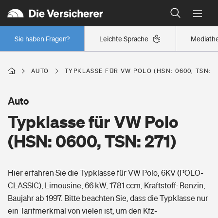
Typklassen: So ist Ihr Auto eingestuft
Wer versichert was: Jetzt Versicherer finden
Regionalklassen: So ist Ihre Region eingestuft
Sie haben Fragen?
Leichte Sprache
Mediath
Wer versichert was: Jetzt Versicherer finden
AUTO
TYPKLASSE FÜR VW POLO (HSN: 0600, TSN: 2
Beruf
Auto
Typklasse für VW Polo
Berufsunfähigkeitsversicherung
Wohnen
(HSN: 0600, TSN: 271)
Erwerbsunfähigkeitsversicherung
Wohngebäudeversicherung
Hier erfahren Sie die Typklasse für VW Polo, 6KV (POLO-
Freizeit
Grundfähigkeitsversicherung
CLASSIC), Limousine, 66 kW, 1781 ccm, Kraftstoff: Benzin,
Hausratversicherung
Baujahr ab 1997. Bitte beachten Sie, dass die Typklasse nur
Arbeitsrechtsschutz
Pri­vate Haft­pflicht­
ein Tarifmerkmal von vielen ist, um den Kfz-
Gesundheit
Elementarversicherung