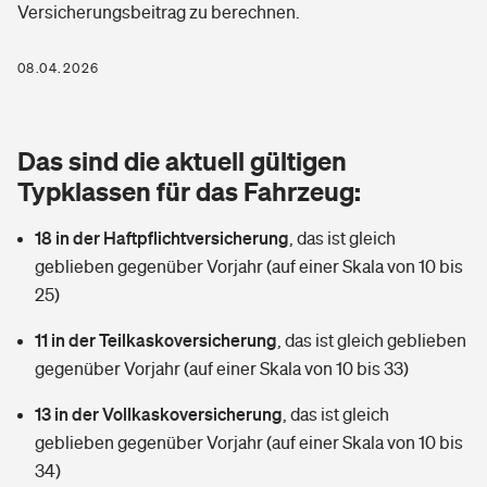
Versicherungsbeitrag zu berechnen.
Berufshaftpflichtversicherung
Rechts­schutz­ver­si­che­rung
Photovoltaik
Private Krankenversicherung
08.04.2026
Zur Übersicht
Fahrradversicherung
Wärmepumpen versichern
Zahnzusatzversicherung
Unfallversicherung
Tools
Das sind die aktuell gültigen
Glasversicherung
Dread-Disease-Versicherung
Typklassen für das Fahrzeug:
Kinderunfall­ver­si­che­rung
Rentenrechner: Wie viel Geld bekomme ich im Alter?
Vermieterrrechtsschutz
Tierkrankenversicherung
18 in der Haftpflichtversicherung
,
das ist gleich
Kinderinvalidität
geblieben gegenüber Vorjahr (auf einer Skala von 10 bis
Wer versichert was: Jetzt Versicherer finden
Mietkautionsversicherung
Zur Übersicht
25)
Reiseversicherung
Sie haben Fragen?
Restkreditversicherung
11 in der Teilkaskoversicherung
,
das ist gleich geblieben
Tools
gegenüber Vorjahr (auf einer Skala von 10 bis 33)
Hundehalter-Haftpflicht
Zur Übersicht
13 in der Vollkaskoversicherung
,
das ist gleich
Pferdehalter-Haftpflicht
Wer versichert was: Jetzt Versicherer finden
geblieben gegenüber Vorjahr (auf einer Skala von 10 bis
Tools
34)
Handyversicherung