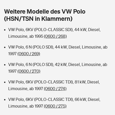
Sie haben Fragen?
Weitere Modelle des VW Polo
Hochwasser-Check: Wie gefährdet ist Ihr Haus?
Private Cyberversicherung
Rentenrechner: Wie viel Geld bekomme ich im Alter?
(HSN/TSN in Klammern)
Wer versichert was: Jetzt Versicherer finden
Musikinstrumentenversicherung
VW Polo, 6KV (POLO-CLASSIC SDI), 44 kW, Diesel,
Limousine, ab 1995
(0600 / 268)
Sie haben Fragen?
Zur Übersicht
VW Polo, 6 N (POLO SDI), 44 kW, Diesel, Limousine, ab
1997
(0600 / 269)
Tools
VW Polo, 6 N (POLO SDI), 42 kW, Diesel, Limousine, ab
1997
(0600 / 270)
Kinderunfall-Check: Mehr Sicherheit für deine Kids
VW Polo, 6KV (POLO-CLASSIC TDI), 81 kW, Diesel,
Typklassen: So ist Ihr Auto eingestuft
Limousine, ab 1997
(0600 / 274)
VW Polo, 6KV (POLO-CLASSIC TDI), 66 kW, Diesel,
Sie haben Fragen?
Limousine, ab 1997
(0600 / 275)