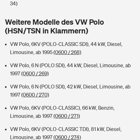
Sie haben Fragen?
34)
Hochwasser-Check: Wie gefährdet ist Ihr Haus?
Private Cyberversicherung
Rentenrechner: Wie viel Geld bekomme ich im Alter?
Weitere Modelle des VW Polo
(HSN/TSN in Klammern)
Wer versichert was: Jetzt Versicherer finden
Musikinstrumentenversicherung
VW Polo, 6KV (POLO-CLASSIC SDI), 44 kW, Diesel,
Sie haben Fragen?
Zur Übersicht
Limousine, ab 1995
(0600 / 268)
VW Polo, 6 N (POLO SDI), 44 kW, Diesel, Limousine, ab
Tools
1997
(0600 / 269)
VW Polo, 6 N (POLO SDI), 42 kW, Diesel, Limousine, ab
Kinderunfall-Check: Mehr Sicherheit für deine Kids
1997
(0600 / 270)
Typklassen: So ist Ihr Auto eingestuft
VW Polo, 6KV (POLO-CLASSIC), 66 kW, Benzin,
Limousine, ab 1997
(0600 / 271)
Sie haben Fragen?
VW Polo, 6KV (POLO-CLASSIC TDI), 81 kW, Diesel,
Limousine, ab 1997
(0600 / 274)