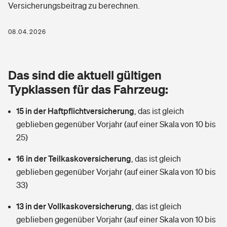
Versicherungsbeitrag zu berechnen.
Berufshaftpflichtversicherung
Rechts­schutz­ver­si­che­rung
Photovoltaik
Private Krankenversicherung
08.04.2026
Zur Übersicht
Fahrradversicherung
Wärmepumpen versichern
Zahnzusatzversicherung
Unfallversicherung
Tools
Das sind die aktuell gültigen
Glasversicherung
Dread-Disease-Versicherung
Typklassen für das Fahrzeug:
Kinderunfall­ver­si­che­rung
Rentenrechner: Wie viel Geld bekomme ich im Alter?
Vermieterrrechtsschutz
Tierkrankenversicherung
15 in der Haftpflichtversicherung
,
das ist gleich
Kinderinvalidität
geblieben gegenüber Vorjahr (auf einer Skala von 10 bis
Wer versichert was: Jetzt Versicherer finden
Mietkautionsversicherung
Zur Übersicht
25)
Reiseversicherung
Sie haben Fragen?
Restkreditversicherung
16 in der Teilkaskoversicherung
,
das ist gleich
Tools
geblieben gegenüber Vorjahr (auf einer Skala von 10 bis
Hundehalter-Haftpflicht
Zur Übersicht
33)
Pferdehalter-Haftpflicht
Wer versichert was: Jetzt Versicherer finden
13 in der Vollkaskoversicherung
,
das ist gleich
Tools
geblieben gegenüber Vorjahr (auf einer Skala von 10 bis
Handyversicherung