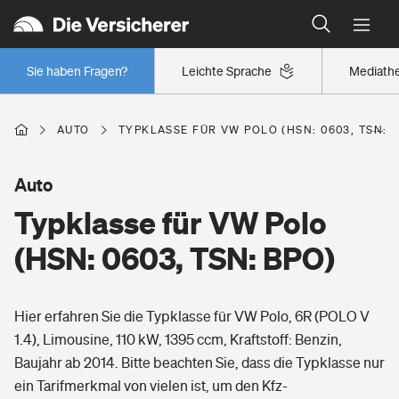
Typklassen: So ist Ihr Auto eingestuft
Wer versichert was: Jetzt Versicherer finden
Regionalklassen: So ist Ihre Region eingestuft
Sie haben Fragen?
Leichte Sprache
Mediath
Wer versichert was: Jetzt Versicherer finden
AUTO
TYPKLASSE FÜR VW POLO (HSN: 0603, TSN: 
Beruf
Auto
Typklasse für VW Polo
Berufsunfähigkeitsversicherung
Wohnen
(HSN: 0603, TSN: BPO)
Erwerbsunfähigkeitsversicherung
Wohngebäudeversicherung
Hier erfahren Sie die Typklasse für VW Polo, 6R (POLO V
Freizeit
Grundfähigkeitsversicherung
1.4), Limousine, 110 kW, 1395 ccm, Kraftstoff: Benzin,
Hausratversicherung
Baujahr ab 2014. Bitte beachten Sie, dass die Typklasse nur
Arbeitsrechtsschutz
Pri­vate Haft­pflicht­
ein Tarifmerkmal von vielen ist, um den Kfz-
Gesundheit
Elementarversicherung