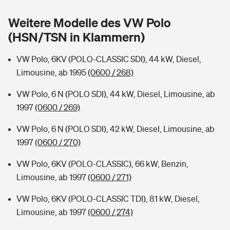
Sie haben Fragen?
Weitere Modelle des VW Polo
Hochwasser-Check: Wie gefährdet ist Ihr Haus?
Private Cyberversicherung
Rentenrechner: Wie viel Geld bekomme ich im Alter?
(HSN/TSN in Klammern)
Wer versichert was: Jetzt Versicherer finden
Musikinstrumentenversicherung
VW Polo, 6KV (POLO-CLASSIC SDI), 44 kW, Diesel,
Limousine, ab 1995
(0600 / 268)
Sie haben Fragen?
Zur Übersicht
VW Polo, 6 N (POLO SDI), 44 kW, Diesel, Limousine, ab
1997
(0600 / 269)
Tools
VW Polo, 6 N (POLO SDI), 42 kW, Diesel, Limousine, ab
1997
(0600 / 270)
Kinderunfall-Check: Mehr Sicherheit für deine Kids
VW Polo, 6KV (POLO-CLASSIC), 66 kW, Benzin,
Typklassen: So ist Ihr Auto eingestuft
Limousine, ab 1997
(0600 / 271)
VW Polo, 6KV (POLO-CLASSIC TDI), 81 kW, Diesel,
Sie haben Fragen?
Limousine, ab 1997
(0600 / 274)