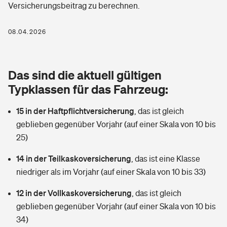
Versicherungsbeitrag zu berechnen.
Berufshaftpflichtversicherung
Rechts­schutz­ver­si­che­rung
Photovoltaik
Private Krankenversicherung
08.04.2026
Zur Übersicht
Fahrradversicherung
Wärmepumpen versichern
Zahnzusatzversicherung
Unfallversicherung
Tools
Das sind die aktuell gültigen
Glasversicherung
Dread-Disease-Versicherung
Typklassen für das Fahrzeug:
Kinderunfall­ver­si­che­rung
Rentenrechner: Wie viel Geld bekomme ich im Alter?
Vermieterrrechtsschutz
Tierkrankenversicherung
15 in der Haftpflichtversicherung
,
das ist gleich
Kinderinvalidität
geblieben gegenüber Vorjahr (auf einer Skala von 10 bis
Wer versichert was: Jetzt Versicherer finden
Mietkautionsversicherung
Zur Übersicht
25)
Reiseversicherung
Sie haben Fragen?
Restkreditversicherung
14 in der Teilkaskoversicherung
,
das ist eine Klasse
Tools
niedriger als im Vorjahr (auf einer Skala von 10 bis 33)
Hundehalter-Haftpflicht
Zur Übersicht
12 in der Vollkaskoversicherung
,
das ist gleich
Pferdehalter-Haftpflicht
Wer versichert was: Jetzt Versicherer finden
geblieben gegenüber Vorjahr (auf einer Skala von 10 bis
Tools
34)
Handyversicherung