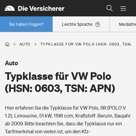
Typklassen: So ist Ihr Auto eingestuft
Wer versichert was: Jetzt Versicherer finden
Regionalklassen: So ist Ihre Region eingestuft
Sie haben Fragen?
Leichte Sprache
Mediath
Wer versichert was: Jetzt Versicherer finden
AUTO
TYPKLASSE FÜR VW POLO (HSN: 0603, TSN: 
Beruf
Auto
Typklasse für VW Polo
Berufsunfähigkeitsversicherung
Wohnen
(HSN: 0603, TSN: APN)
Erwerbsunfähigkeitsversicherung
Wohngebäudeversicherung
Hier erfahren Sie die Typklasse für VW Polo, 6R (POLO V
Freizeit
Grundfähigkeitsversicherung
1.2), Limousine, 51 kW, 1198 ccm, Kraftstoff: Benzin, Baujahr
Hausratversicherung
ab 2009. Bitte beachten Sie, dass die Typklasse nur ein
Arbeitsrechtsschutz
Pri­vate Haft­pflicht­
Tarifmerkmal von vielen ist, um den Kfz-
Gesundheit
Elementarversicherung