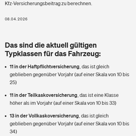
Kfz-Versicherungsbeitrag zu berechnen.
Berufshaftpflichtversicherung
Rechts­schutz­ver­si­che­rung
Photovoltaik
Private Krankenversicherung
08.04.2026
Zur Übersicht
Fahrradversicherung
Wärmepumpen versichern
Zahnzusatzversicherung
Unfallversicherung
Tools
Das sind die aktuell gültigen
Glasversicherung
Dread-Disease-Versicherung
Typklassen für das Fahrzeug:
Kinderunfall­ver­si­che­rung
Rentenrechner: Wie viel Geld bekomme ich im Alter?
Vermieterrrechtsschutz
Tierkrankenversicherung
11 in der Haftpflichtversicherung
,
das ist gleich
Kinderinvalidität
geblieben gegenüber Vorjahr (auf einer Skala von 10 bis
Wer versichert was: Jetzt Versicherer finden
Mietkautionsversicherung
Zur Übersicht
25)
Reiseversicherung
Sie haben Fragen?
Restkreditversicherung
11 in der Teilkaskoversicherung
,
das ist eine Klasse
Tools
höher als im Vorjahr (auf einer Skala von 10 bis 33)
Hundehalter-Haftpflicht
Zur Übersicht
13 in der Vollkaskoversicherung
,
das ist gleich
Pferdehalter-Haftpflicht
Wer versichert was: Jetzt Versicherer finden
geblieben gegenüber Vorjahr (auf einer Skala von 10 bis
Tools
34)
Handyversicherung