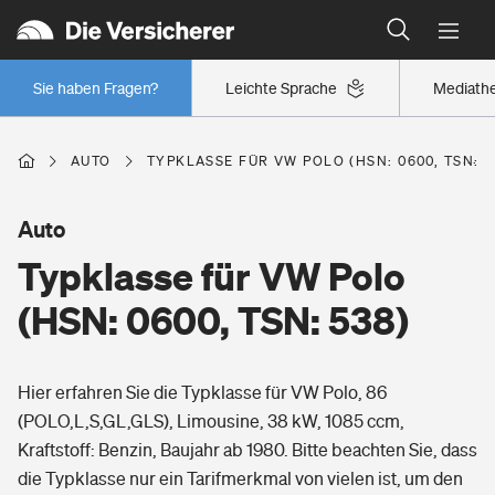
Typklassen: So ist Ihr Auto eingestuft
Wer versichert was: Jetzt Versicherer finden
Regionalklassen: So ist Ihre Region eingestuft
Sie haben Fragen?
Leichte Sprache
Mediath
Wer versichert was: Jetzt Versicherer finden
AUTO
TYPKLASSE FÜR VW POLO (HSN: 0600, TSN: 5
Beruf
Auto
Typklasse für VW Polo
Berufsunfähigkeitsversicherung
Wohnen
(HSN: 0600, TSN: 538)
Erwerbsunfähigkeitsversicherung
Wohngebäudeversicherung
Hier erfahren Sie die Typklasse für VW Polo, 86
Freizeit
Grundfähigkeitsversicherung
(POLO,L,S,GL,GLS), Limousine, 38 kW, 1085 ccm,
Hausratversicherung
Kraftstoff: Benzin, Baujahr ab 1980. Bitte beachten Sie, dass
Arbeitsrechtsschutz
Pri­vate Haft­pflicht­
die Typklasse nur ein Tarifmerkmal von vielen ist, um den
Gesundheit
Elementarversicherung