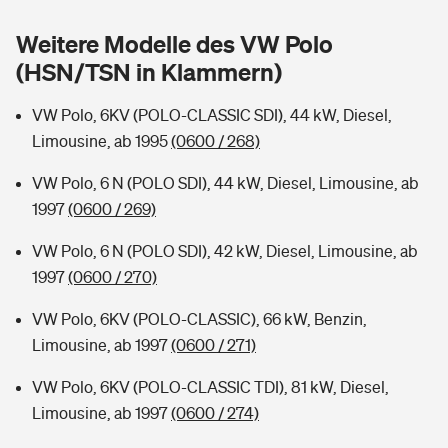
Sie haben Fragen?
Weitere Modelle des VW Polo
Hochwasser-Check: Wie gefährdet ist Ihr Haus?
Private Cyberversicherung
Rentenrechner: Wie viel Geld bekomme ich im Alter?
(HSN/TSN in Klammern)
Wer versichert was: Jetzt Versicherer finden
Musikinstrumentenversicherung
VW Polo, 6KV (POLO-CLASSIC SDI), 44 kW, Diesel,
Limousine, ab 1995
(0600 / 268)
Sie haben Fragen?
Zur Übersicht
VW Polo, 6 N (POLO SDI), 44 kW, Diesel, Limousine, ab
1997
(0600 / 269)
Tools
VW Polo, 6 N (POLO SDI), 42 kW, Diesel, Limousine, ab
1997
(0600 / 270)
Kinderunfall-Check: Mehr Sicherheit für deine Kids
VW Polo, 6KV (POLO-CLASSIC), 66 kW, Benzin,
Typklassen: So ist Ihr Auto eingestuft
Limousine, ab 1997
(0600 / 271)
VW Polo, 6KV (POLO-CLASSIC TDI), 81 kW, Diesel,
Sie haben Fragen?
Limousine, ab 1997
(0600 / 274)