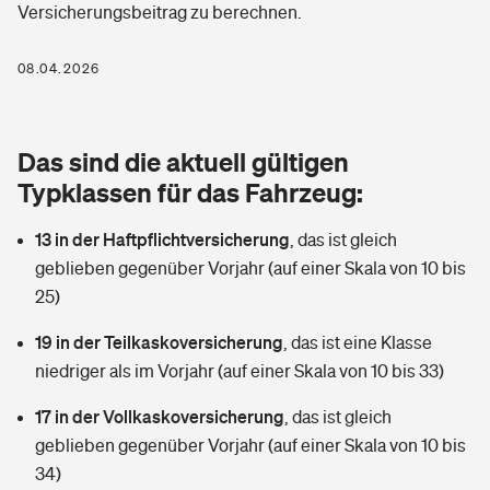
Versicherungsbeitrag zu berechnen.
Berufshaftpflichtversicherung
Rechts­schutz­ver­si­che­rung
Photovoltaik
Private Krankenversicherung
08.04.2026
Zur Übersicht
Fahrradversicherung
Wärmepumpen versichern
Zahnzusatzversicherung
Unfallversicherung
Tools
Das sind die aktuell gültigen
Glasversicherung
Dread-Disease-Versicherung
Typklassen für das Fahrzeug:
Kinderunfall­ver­si­che­rung
Rentenrechner: Wie viel Geld bekomme ich im Alter?
Vermieterrrechtsschutz
Tierkrankenversicherung
13 in der Haftpflichtversicherung
,
das ist gleich
Kinderinvalidität
geblieben gegenüber Vorjahr (auf einer Skala von 10 bis
Wer versichert was: Jetzt Versicherer finden
Mietkautionsversicherung
Zur Übersicht
25)
Reiseversicherung
Sie haben Fragen?
Restkreditversicherung
19 in der Teilkaskoversicherung
,
das ist eine Klasse
Tools
niedriger als im Vorjahr (auf einer Skala von 10 bis 33)
Hundehalter-Haftpflicht
Zur Übersicht
17 in der Vollkaskoversicherung
,
das ist gleich
Pferdehalter-Haftpflicht
Wer versichert was: Jetzt Versicherer finden
geblieben gegenüber Vorjahr (auf einer Skala von 10 bis
Tools
34)
Handyversicherung