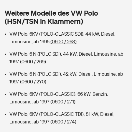
Sie haben Fragen?
Weitere Modelle des VW Polo
Hochwasser-Check: Wie gefährdet ist Ihr Haus?
Private Cyberversicherung
Rentenrechner: Wie viel Geld bekomme ich im Alter?
(HSN/TSN in Klammern)
Wer versichert was: Jetzt Versicherer finden
Musikinstrumentenversicherung
VW Polo, 6KV (POLO-CLASSIC SDI), 44 kW, Diesel,
Limousine, ab 1995
(0600 / 268)
Sie haben Fragen?
Zur Übersicht
VW Polo, 6 N (POLO SDI), 44 kW, Diesel, Limousine, ab
1997
(0600 / 269)
Tools
VW Polo, 6 N (POLO SDI), 42 kW, Diesel, Limousine, ab
1997
(0600 / 270)
Kinderunfall-Check: Mehr Sicherheit für deine Kids
VW Polo, 6KV (POLO-CLASSIC), 66 kW, Benzin,
Typklassen: So ist Ihr Auto eingestuft
Limousine, ab 1997
(0600 / 271)
VW Polo, 6KV (POLO-CLASSIC TDI), 81 kW, Diesel,
Sie haben Fragen?
Limousine, ab 1997
(0600 / 274)