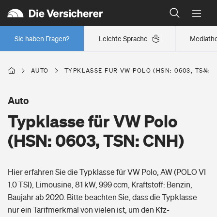
Typklassen: So ist Ihr Auto eingestuft
Wer versichert was: Jetzt Versicherer finden
Regionalklassen: So ist Ihre Region eingestuft
Sie haben Fragen?
Leichte Sprache
Mediath
Wer versichert was: Jetzt Versicherer finden
AUTO
TYPKLASSE FÜR VW POLO (HSN: 0603, TSN: 
Beruf
Auto
Typklasse für VW Polo
Berufsunfähigkeitsversicherung
Wohnen
(HSN: 0603, TSN: CNH)
Erwerbsunfähigkeitsversicherung
Wohngebäudeversicherung
Hier erfahren Sie die Typklasse für VW Polo, AW (POLO VI
Freizeit
Grundfähigkeitsversicherung
1.0 TSI), Limousine, 81 kW, 999 ccm, Kraftstoff: Benzin,
Hausratversicherung
Baujahr ab 2020. Bitte beachten Sie, dass die Typklasse
Arbeitsrechtsschutz
Pri­vate Haft­pflicht­
nur ein Tarifmerkmal von vielen ist, um den Kfz-
Gesundheit
Elementarversicherung