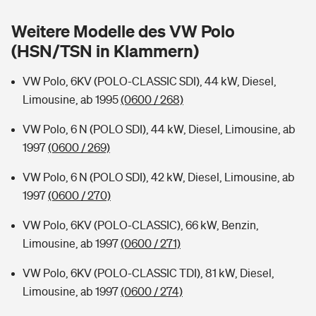
Sie haben Fragen?
Weitere Modelle des VW Polo
Hochwasser-Check: Wie gefährdet ist Ihr Haus?
Private Cyberversicherung
Rentenrechner: Wie viel Geld bekomme ich im Alter?
(HSN/TSN in Klammern)
Wer versichert was: Jetzt Versicherer finden
Musikinstrumentenversicherung
VW Polo, 6KV (POLO-CLASSIC SDI), 44 kW, Diesel,
Limousine, ab 1995
(0600 / 268)
Sie haben Fragen?
Zur Übersicht
VW Polo, 6 N (POLO SDI), 44 kW, Diesel, Limousine, ab
1997
(0600 / 269)
Tools
VW Polo, 6 N (POLO SDI), 42 kW, Diesel, Limousine, ab
1997
(0600 / 270)
Kinderunfall-Check: Mehr Sicherheit für deine Kids
VW Polo, 6KV (POLO-CLASSIC), 66 kW, Benzin,
Typklassen: So ist Ihr Auto eingestuft
Limousine, ab 1997
(0600 / 271)
VW Polo, 6KV (POLO-CLASSIC TDI), 81 kW, Diesel,
Sie haben Fragen?
Limousine, ab 1997
(0600 / 274)