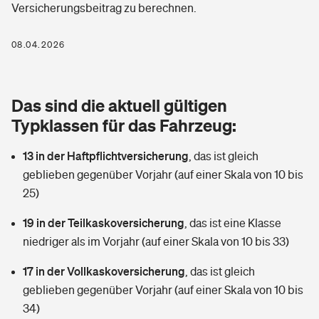
Versicherungsbeitrag zu berechnen.
Berufshaftpflichtversicherung
Rechts­schutz­ver­si­che­rung
Photovoltaik
Private Krankenversicherung
08.04.2026
Zur Übersicht
Fahrradversicherung
Wärmepumpen versichern
Zahnzusatzversicherung
Unfallversicherung
Tools
Das sind die aktuell gültigen
Glasversicherung
Dread-Disease-Versicherung
Typklassen für das Fahrzeug:
Kinderunfall­ver­si­che­rung
Rentenrechner: Wie viel Geld bekomme ich im Alter?
Vermieterrrechtsschutz
Tierkrankenversicherung
13 in der Haftpflichtversicherung
,
das ist gleich
Kinderinvalidität
geblieben gegenüber Vorjahr (auf einer Skala von 10 bis
Wer versichert was: Jetzt Versicherer finden
Mietkautionsversicherung
Zur Übersicht
25)
Reiseversicherung
Sie haben Fragen?
Restkreditversicherung
19 in der Teilkaskoversicherung
,
das ist eine Klasse
Tools
niedriger als im Vorjahr (auf einer Skala von 10 bis 33)
Hundehalter-Haftpflicht
Zur Übersicht
17 in der Vollkaskoversicherung
,
das ist gleich
Pferdehalter-Haftpflicht
Wer versichert was: Jetzt Versicherer finden
geblieben gegenüber Vorjahr (auf einer Skala von 10 bis
Tools
34)
Handyversicherung