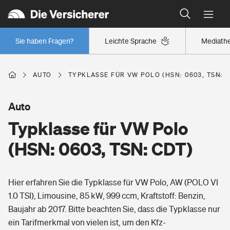
Typklassen: So ist Ihr Auto eingestuft
Wer versichert was: Jetzt Versicherer finden
Regionalklassen: So ist Ihre Region eingestuft
Sie haben Fragen?
Leichte Sprache
Mediath
Wer versichert was: Jetzt Versicherer finden
AUTO
TYPKLASSE FÜR VW POLO (HSN: 0603, TSN: C
Beruf
Auto
Typklasse für VW Polo
Berufsunfähigkeitsversicherung
Wohnen
(HSN: 0603, TSN: CDT)
Erwerbsunfähigkeitsversicherung
Wohngebäudeversicherung
Hier erfahren Sie die Typklasse für VW Polo, AW (POLO VI
Freizeit
Grundfähigkeitsversicherung
1.0 TSI), Limousine, 85 kW, 999 ccm, Kraftstoff: Benzin,
Hausratversicherung
Baujahr ab 2017. Bitte beachten Sie, dass die Typklasse nur
Arbeitsrechtsschutz
Pri­vate Haft­pflicht­
ein Tarifmerkmal von vielen ist, um den Kfz-
Gesundheit
Elementarversicherung