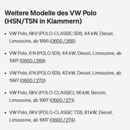
Sie haben Fragen?
Weitere Modelle des VW Polo
Hochwasser-Check: Wie gefährdet ist Ihr Haus?
Private Cyberversicherung
Rentenrechner: Wie viel Geld bekomme ich im Alter?
(HSN/TSN in Klammern)
Wer versichert was: Jetzt Versicherer finden
Musikinstrumentenversicherung
VW Polo, 6KV (POLO-CLASSIC SDI), 44 kW, Diesel,
Limousine, ab 1995
(0600 / 268)
Sie haben Fragen?
Zur Übersicht
VW Polo, 6 N (POLO SDI), 44 kW, Diesel, Limousine, ab
1997
(0600 / 269)
Tools
VW Polo, 6 N (POLO SDI), 42 kW, Diesel, Limousine, ab
1997
(0600 / 270)
Kinderunfall-Check: Mehr Sicherheit für deine Kids
VW Polo, 6KV (POLO-CLASSIC), 66 kW, Benzin,
Typklassen: So ist Ihr Auto eingestuft
Limousine, ab 1997
(0600 / 271)
VW Polo, 6KV (POLO-CLASSIC TDI), 81 kW, Diesel,
Sie haben Fragen?
Limousine, ab 1997
(0600 / 274)