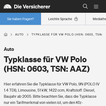
Typklassen: So ist Ihr Auto eingestuft
Wer versichert was: Jetzt Versicherer finden
Regionalklassen: So ist Ihre Region eingestuft
Sie haben Fragen?
Leichte Sprache
Mediath
Wer versichert was: Jetzt Versicherer finden
AUTO
TYPKLASSE FÜR VW POLO (HSN: 0603, TSN: 
Beruf
Auto
Typklasse für VW Polo
Berufsunfähigkeitsversicherung
Wohnen
(HSN: 0603, TSN: AAZ)
Erwerbsunfähigkeitsversicherung
Wohngebäudeversicherung
Hier erfahren Sie die Typklasse für VW Polo, 9N (POLO IV
Freizeit
Grundfähigkeitsversicherung
1.4 TDI), Limousine, 51 kW, 1422 ccm, Kraftstoff: Diesel,
Hausratversicherung
Baujahr ab 2005. Bitte beachten Sie, dass die Typklasse
Arbeitsrechtsschutz
Pri­vate Haft­pflicht­
nur ein Tarifmerkmal von vielen ist, um den Kfz-
Gesundheit
Elementarversicherung