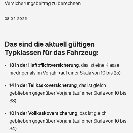
Versicherungsbeitrag zu berechnen.
Berufshaftpflichtversicherung
Rechts­schutz­ver­si­che­rung
Photovoltaik
Private Krankenversicherung
08.04.2026
Zur Übersicht
Fahrradversicherung
Wärmepumpen versichern
Zahnzusatzversicherung
Unfallversicherung
Tools
Das sind die aktuell gültigen
Glasversicherung
Dread-Disease-Versicherung
Typklassen für das Fahrzeug:
Kinderunfall­ver­si­che­rung
Rentenrechner: Wie viel Geld bekomme ich im Alter?
Vermieterrrechtsschutz
Tierkrankenversicherung
18 in der Haftpflichtversicherung
,
das ist eine Klasse
Kinderinvalidität
niedriger als im Vorjahr (auf einer Skala von 10 bis 25)
Wer versichert was: Jetzt Versicherer finden
Mietkautionsversicherung
Zur Übersicht
14 in der Teilkaskoversicherung
,
das ist gleich
Reiseversicherung
Sie haben Fragen?
Restkreditversicherung
geblieben gegenüber Vorjahr (auf einer Skala von 10 bis
Tools
33)
Hundehalter-Haftpflicht
Zur Übersicht
10 in der Vollkaskoversicherung
,
das ist gleich
Pferdehalter-Haftpflicht
Wer versichert was: Jetzt Versicherer finden
geblieben gegenüber Vorjahr (auf einer Skala von 10 bis
Tools
34)
Handyversicherung