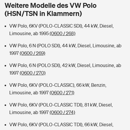
Sie haben Fragen?
Weitere Modelle des VW Polo
(HSN/TSN in Klammern)
Hochwasser-Check: Wie gefährdet ist Ihr Haus?
Private Cyberversicherung
Rentenrechner: Wie viel Geld bekomme ich im Alter?
VW Polo, 6KV (POLO-CLASSIC SDI), 44 kW, Diesel,
Wer versichert was: Jetzt Versicherer finden
Musikinstrumentenversicherung
Limousine, ab 1995
(0600 / 268)
Sie haben Fragen?
Zur Übersicht
VW Polo, 6 N (POLO SDI), 44 kW, Diesel, Limousine, ab
1997
(0600 / 269)
Tools
VW Polo, 6 N (POLO SDI), 42 kW, Diesel, Limousine, ab
1997
(0600 / 270)
Kinderunfall-Check: Mehr Sicherheit für deine Kids
VW Polo, 6KV (POLO-CLASSIC), 66 kW, Benzin,
Limousine, ab 1997
(0600 / 271)
Typklassen: So ist Ihr Auto eingestuft
VW Polo, 6KV (POLO-CLASSIC TDI), 81 kW, Diesel,
Limousine, ab 1997
(0600 / 274)
Sie haben Fragen?
VW Polo, 6KV (POLO-CLASSIC TDI), 66 kW, Diesel,