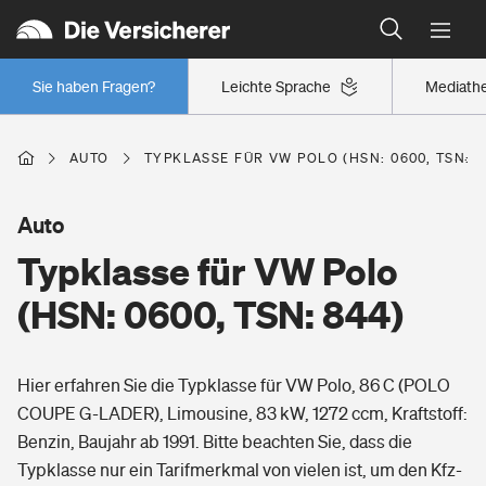
Typklassen: So ist Ihr Auto eingestuft
Wer versichert was: Jetzt Versicherer finden
Regionalklassen: So ist Ihre Region eingestuft
Sie haben Fragen?
Leichte Sprache
Mediath
Wer versichert was: Jetzt Versicherer finden
AUTO
TYPKLASSE FÜR VW POLO (HSN: 0600, TSN: 8
Beruf
Auto
Typklasse für VW Polo
Berufsunfähigkeitsversicherung
Wohnen
(HSN: 0600, TSN: 844)
Erwerbsunfähigkeitsversicherung
Wohngebäudeversicherung
Hier erfahren Sie die Typklasse für VW Polo, 86 C (POLO
Freizeit
Grundfähigkeitsversicherung
COUPE G-LADER), Limousine, 83 kW, 1272 ccm, Kraftstoff:
Hausratversicherung
Benzin, Baujahr ab 1991. Bitte beachten Sie, dass die
Arbeitsrechtsschutz
Pri­vate Haft­pflicht­
Typklasse nur ein Tarifmerkmal von vielen ist, um den Kfz-
Gesundheit
Elementarversicherung