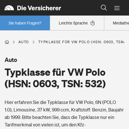
Typklassen: So ist Ihr Auto eingestuft
Wer versichert was: Jetzt Versicherer finden
Regionalklassen: So ist Ihre Region eingestuft
Sie haben Fragen?
Leichte Sprache
Mediath
Wer versichert was: Jetzt Versicherer finden
AUTO
TYPKLASSE FÜR VW POLO (HSN: 0603, TSN: 5
Beruf
Auto
Typklasse für VW Polo
Berufsunfähigkeitsversicherung
Wohnen
(HSN: 0603, TSN: 532)
Erwerbsunfähigkeitsversicherung
Wohngebäudeversicherung
Hier erfahren Sie die Typklasse für VW Polo, 6N (POLO
Freizeit
Grundfähigkeitsversicherung
1.0), Limousine, 37 kW, 999 ccm, Kraftstoff: Benzin, Baujahr
Hausratversicherung
ab 1999. Bitte beachten Sie, dass die Typklasse nur ein
Arbeitsrechtsschutz
Pri­vate Haft­pflicht­
Tarifmerkmal von vielen ist, um den Kfz-
Gesundheit
Elementarversicherung