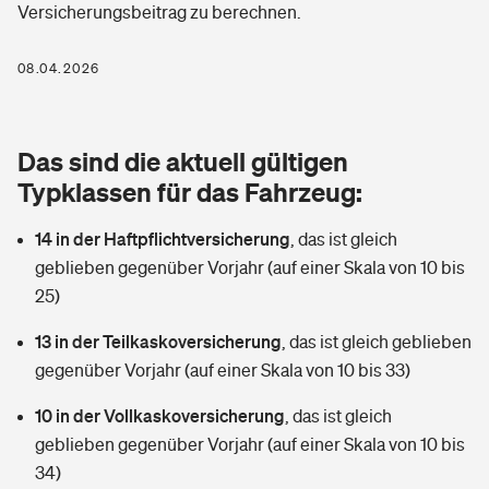
Versicherungsbeitrag zu berechnen.
Berufshaftpflichtversicherung
Rechts­schutz­ver­si­che­rung
Photovoltaik
Private Krankenversicherung
08.04.2026
Zur Übersicht
Fahrradversicherung
Wärmepumpen versichern
Zahnzusatzversicherung
Unfallversicherung
Tools
Das sind die aktuell gültigen
Glasversicherung
Dread-Disease-Versicherung
Typklassen für das Fahrzeug:
Kinderunfall­ver­si­che­rung
Rentenrechner: Wie viel Geld bekomme ich im Alter?
Vermieterrrechtsschutz
Tierkrankenversicherung
14 in der Haftpflichtversicherung
,
das ist gleich
Kinderinvalidität
geblieben gegenüber Vorjahr (auf einer Skala von 10 bis
Wer versichert was: Jetzt Versicherer finden
Mietkautionsversicherung
Zur Übersicht
25)
Reiseversicherung
Sie haben Fragen?
Restkreditversicherung
13 in der Teilkaskoversicherung
,
das ist gleich geblieben
Tools
gegenüber Vorjahr (auf einer Skala von 10 bis 33)
Hundehalter-Haftpflicht
Zur Übersicht
10 in der Vollkaskoversicherung
,
das ist gleich
Pferdehalter-Haftpflicht
Wer versichert was: Jetzt Versicherer finden
geblieben gegenüber Vorjahr (auf einer Skala von 10 bis
Tools
34)
Handyversicherung