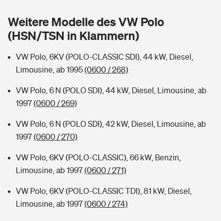
Sie haben Fragen?
Weitere Modelle des VW Polo
Hochwasser-Check: Wie gefährdet ist Ihr Haus?
Private Cyberversicherung
Rentenrechner: Wie viel Geld bekomme ich im Alter?
(HSN/TSN in Klammern)
Wer versichert was: Jetzt Versicherer finden
Musikinstrumentenversicherung
VW Polo, 6KV (POLO-CLASSIC SDI), 44 kW, Diesel,
Limousine, ab 1995
(0600 / 268)
Sie haben Fragen?
Zur Übersicht
VW Polo, 6 N (POLO SDI), 44 kW, Diesel, Limousine, ab
1997
(0600 / 269)
Tools
VW Polo, 6 N (POLO SDI), 42 kW, Diesel, Limousine, ab
1997
(0600 / 270)
Kinderunfall-Check: Mehr Sicherheit für deine Kids
VW Polo, 6KV (POLO-CLASSIC), 66 kW, Benzin,
Typklassen: So ist Ihr Auto eingestuft
Limousine, ab 1997
(0600 / 271)
VW Polo, 6KV (POLO-CLASSIC TDI), 81 kW, Diesel,
Sie haben Fragen?
Limousine, ab 1997
(0600 / 274)