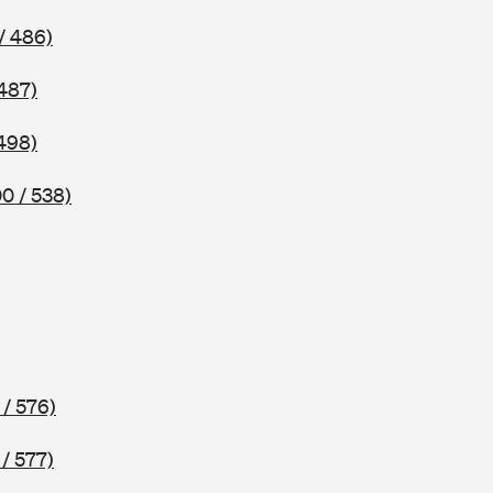
/ 486)
487)
498)
0 / 538)
/ 576)
/ 577)