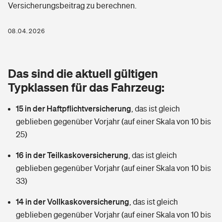
Versicherungsbeitrag zu berechnen.
Berufshaftpflichtversicherung
Rechts­schutz­ver­si­che­rung
Photovoltaik
Private Krankenversicherung
08.04.2026
Zur Übersicht
Fahrradversicherung
Wärmepumpen versichern
Zahnzusatzversicherung
Unfallversicherung
Tools
Das sind die aktuell gültigen
Glasversicherung
Dread-Disease-Versicherung
Typklassen für das Fahrzeug:
Kinderunfall­ver­si­che­rung
Rentenrechner: Wie viel Geld bekomme ich im Alter?
Vermieterrrechtsschutz
Tierkrankenversicherung
15 in der Haftpflichtversicherung
,
das ist gleich
Kinderinvalidität
geblieben gegenüber Vorjahr (auf einer Skala von 10 bis
Wer versichert was: Jetzt Versicherer finden
Mietkautionsversicherung
Zur Übersicht
25)
Reiseversicherung
Sie haben Fragen?
Restkreditversicherung
16 in der Teilkaskoversicherung
,
das ist gleich
Tools
geblieben gegenüber Vorjahr (auf einer Skala von 10 bis
Hundehalter-Haftpflicht
Zur Übersicht
33)
Pferdehalter-Haftpflicht
Wer versichert was: Jetzt Versicherer finden
14 in der Vollkaskoversicherung
,
das ist gleich
Tools
geblieben gegenüber Vorjahr (auf einer Skala von 10 bis
Handyversicherung