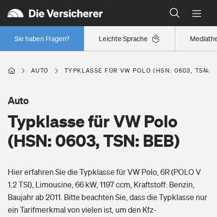
Typklassen: So ist Ihr Auto eingestuft
Wer versichert was: Jetzt Versicherer finden
Regionalklassen: So ist Ihre Region eingestuft
Sie haben Fragen?
Leichte Sprache
Mediath
Wer versichert was: Jetzt Versicherer finden
AUTO
TYPKLASSE FÜR VW POLO (HSN: 0603, TSN: 
Beruf
Auto
Typklasse für VW Polo
Berufsunfähigkeitsversicherung
Wohnen
(HSN: 0603, TSN: BEB)
Erwerbsunfähigkeitsversicherung
Wohngebäudeversicherung
Hier erfahren Sie die Typklasse für VW Polo, 6R (POLO V
Freizeit
Grundfähigkeitsversicherung
1.2 TSI), Limousine, 66 kW, 1197 ccm, Kraftstoff: Benzin,
Hausratversicherung
Baujahr ab 2011. Bitte beachten Sie, dass die Typklasse nur
Arbeitsrechtsschutz
Pri­vate Haft­pflicht­
ein Tarifmerkmal von vielen ist, um den Kfz-
Gesundheit
Elementarversicherung