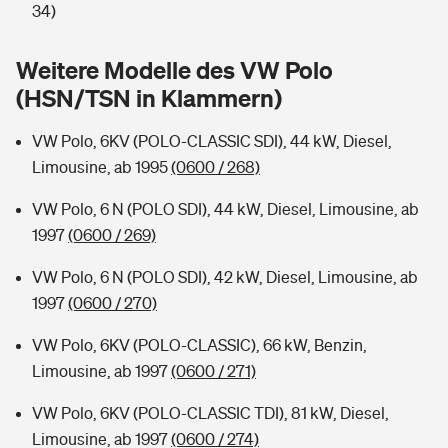
Sie haben Fragen?
34)
Hochwasser-Check: Wie gefährdet ist Ihr Haus?
Private Cyberversicherung
Rentenrechner: Wie viel Geld bekomme ich im Alter?
Weitere Modelle des VW Polo
(HSN/TSN in Klammern)
Wer versichert was: Jetzt Versicherer finden
Musikinstrumentenversicherung
VW Polo, 6KV (POLO-CLASSIC SDI), 44 kW, Diesel,
Sie haben Fragen?
Zur Übersicht
Limousine, ab 1995
(0600 / 268)
VW Polo, 6 N (POLO SDI), 44 kW, Diesel, Limousine, ab
Tools
1997
(0600 / 269)
VW Polo, 6 N (POLO SDI), 42 kW, Diesel, Limousine, ab
Kinderunfall-Check: Mehr Sicherheit für deine Kids
1997
(0600 / 270)
Typklassen: So ist Ihr Auto eingestuft
VW Polo, 6KV (POLO-CLASSIC), 66 kW, Benzin,
Limousine, ab 1997
(0600 / 271)
Sie haben Fragen?
VW Polo, 6KV (POLO-CLASSIC TDI), 81 kW, Diesel,
Limousine, ab 1997
(0600 / 274)