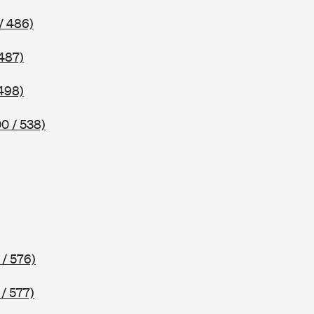
/ 486)
487)
498)
0 / 538)
/ 576)
/ 577)