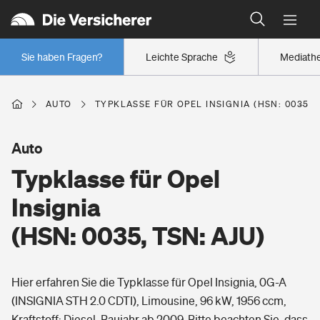
Typklassen: So ist Ihr Auto eingestuft
Wer versichert was: Jetzt Versicherer finden
Regionalklassen: So ist Ihre Region eingestuft
Sie haben Fragen?
Leichte Sprache
Mediath
Wer versichert was: Jetzt Versicherer finden
AUTO
TYPKLASSE FÜR OPEL INSIGNIA (HSN: 0035, T
Beruf
Auto
Typklasse für Opel
Berufsunfähigkeitsversicherung
Wohnen
Insignia
Erwerbsunfähigkeitsversicherung
(HSN: 0035, TSN: AJU)
Wohngebäudeversicherung
Freizeit
Grundfähigkeitsversicherung
Hier erfahren Sie die Typklasse für Opel Insignia, 0G-A
Hausratversicherung
Arbeitsrechtsschutz
(INSIGNIA STH 2.0 CDTI), Limousine, 96 kW, 1956 ccm,
Pri­vate Haft­pflicht­
Gesundheit
Kraftstoff: Diesel, Baujahr ab 2009. Bitte beachten Sie, dass
Elementarversicherung