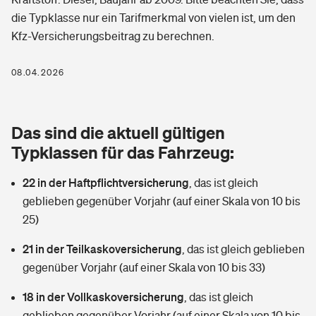
Berufshaftpflichtversicherung
die Typklasse nur ein Tarifmerkmal von vielen ist, um den
Rechts­schutz­ver­si­che­rung
Kfz-Versicherungsbeitrag zu berechnen.
Photovoltaik
Private Krankenversicherung
Zur Übersicht
Fahrradversicherung
Wärmepumpen versichern
08.04.2026
Zahnzusatzversicherung
Unfallversicherung
Tools
Glasversicherung
Dread-Disease-Versicherung
Das sind die aktuell gültigen
Kinderunfall­ver­si­che­rung
Rentenrechner: Wie viel Geld bekomme ich im Alter?
Vermieterrrechtsschutz
Typklassen für das Fahrzeug:
Tierkrankenversicherung
Kinderinvalidität
22 in der Haftpflichtversicherung
,
das ist gleich
Wer versichert was: Jetzt Versicherer finden
Mietkautionsversicherung
Zur Übersicht
geblieben gegenüber Vorjahr (auf einer Skala von 10 bis
Reiseversicherung
25)
Sie haben Fragen?
Restkreditversicherung
Tools
Hundehalter-Haftpflicht
21 in der Teilkaskoversicherung
,
das ist gleich geblieben
Zur Übersicht
gegenüber Vorjahr (auf einer Skala von 10 bis 33)
Pferdehalter-Haftpflicht
Wer versichert was: Jetzt Versicherer finden
18 in der Vollkaskoversicherung
,
das ist gleich
Tools
Handyversicherung
geblieben gegenüber Vorjahr (auf einer Skala von 10 bis