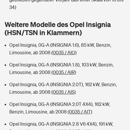
Sie haben Fragen?
34)
Hochwasser-Check: Wie gefährdet ist Ihr Haus?
Private Cyberversicherung
Rentenrechner: Wie viel Geld bekomme ich im Alter?
Weitere Modelle des Opel Insignia
Wer versichert was: Jetzt Versicherer finden
Musikinstrumentenversicherung
(HSN/TSN in Klammern)
Sie haben Fragen?
Zur Übersicht
Opel Insignia, 0G-A (INSIGNIA 1.6), 85 kW, Benzin,
Limousine, ab 2008
(0035 / AIQ)
Tools
Opel Insignia, 0G-A (INSIGNIA 1.8), 103 kW, Benzin,
Limousine, ab 2008
(0035 / AIR)
Kinderunfall-Check: Mehr Sicherheit für deine Kids
Opel Insignia, 0G-A (INSIGNIA 2.0T), 162 kW, Benzin,
Limousine, ab 2008
(0035 / AIS)
Typklassen: So ist Ihr Auto eingestuft
Opel Insignia, 0G-A (INSIGNIA 2.0T 4X4), 162 kW,
Benzin, Limousine, ab 2008
(0035 / AIT)
Sie haben Fragen?
Opel Insignia, 0G-A (INSIGNIA 2.8 V6 4X4), 191 kW,