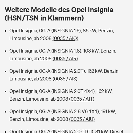
Sie haben Fragen?
Weitere Modelle des Opel Insignia
Hochwasser-Check: Wie gefährdet ist Ihr Haus?
Private Cyberversicherung
(HSN/TSN in Klammern)
Rentenrechner: Wie viel Geld bekomme ich im Alter?
Wer versichert was: Jetzt Versicherer finden
Musikinstrumentenversicherung
Opel Insignia, 0G-A (INSIGNIA 1.6), 85 kW, Benzin,
Limousine, ab 2008
(0035 / AIQ)
Sie haben Fragen?
Zur Übersicht
Opel Insignia, 0G-A (INSIGNIA 1.8), 103 kW, Benzin,
Limousine, ab 2008
(0035 / AIR)
Tools
Opel Insignia, 0G-A (INSIGNIA 2.0T), 162 kW, Benzin,
Limousine, ab 2008
(0035 / AIS)
Kinderunfall-Check: Mehr Sicherheit für deine Kids
Opel Insignia, 0G-A (INSIGNIA 2.0T 4X4), 162 kW,
Benzin, Limousine, ab 2008
(0035 / AIT)
Typklassen: So ist Ihr Auto eingestuft
Opel Insignia, 0G-A (INSIGNIA 2.8 V6 4X4), 191 kW,
Sie haben Fragen?
Benzin, Limousine, ab 2008
(0035 / AIU)
Opel Insignia, 0G-A (INSIGNIA 2.0 CDTI), 81 kW, Diesel,