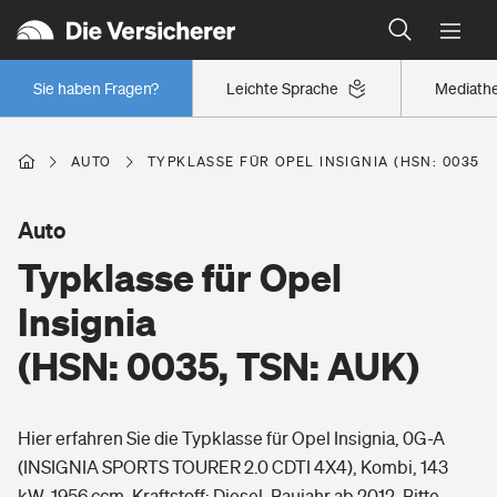
Typklassen: So ist Ihr Auto eingestuft
Wer versichert was: Jetzt Versicherer finden
Regionalklassen: So ist Ihre Region eingestuft
Sie haben Fragen?
Leichte Sprache
Mediath
Wer versichert was: Jetzt Versicherer finden
AUTO
TYPKLASSE FÜR OPEL INSIGNIA (HSN: 0035, 
Beruf
Auto
Typklasse für Opel
Berufsunfähigkeitsversicherung
Wohnen
Insignia
Erwerbsunfähigkeitsversicherung
(HSN: 0035, TSN: AUK)
Wohngebäudeversicherung
Freizeit
Grundfähigkeitsversicherung
Hier erfahren Sie die Typklasse für Opel Insignia, 0G-A
Hausratversicherung
Arbeitsrechtsschutz
(INSIGNIA SPORTS TOURER 2.0 CDTI 4X4), Kombi, 143
Pri­vate Haft­pflicht­
Gesundheit
kW, 1956 ccm, Kraftstoff: Diesel, Baujahr ab 2012. Bitte
Elementarversicherung