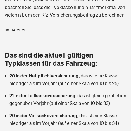
Berufshaftpflichtversicherung
beachten Sie, dass die Typklasse nur ein Tarifmerkmal von
Rechts­schutz­ver­si­che­rung
vielen ist, um den Kfz-Versicherungsbeitrag zu berechnen.
Photovoltaik
Private Krankenversicherung
Zur Übersicht
Fahrradversicherung
Wärmepumpen versichern
08.04.2026
Zahnzusatzversicherung
Unfallversicherung
Tools
Glasversicherung
Dread-Disease-Versicherung
Das sind die aktuell gültigen
Kinderunfall­ver­si­che­rung
Rentenrechner: Wie viel Geld bekomme ich im Alter?
Vermieterrrechtsschutz
Typklassen für das Fahrzeug:
Tierkrankenversicherung
Kinderinvalidität
20 in der Haftpflichtversicherung
,
das ist eine Klasse
Wer versichert was: Jetzt Versicherer finden
Mietkautionsversicherung
Zur Übersicht
niedriger als im Vorjahr (auf einer Skala von 10 bis 25)
Reiseversicherung
Sie haben Fragen?
Restkreditversicherung
21 in der Teilkaskoversicherung
,
das ist gleich geblieben
Tools
Hundehalter-Haftpflicht
gegenüber Vorjahr (auf einer Skala von 10 bis 33)
Zur Übersicht
20 in der Vollkaskoversicherung
Pferdehalter-Haftpflicht
,
das ist eine Klasse
Wer versichert was: Jetzt Versicherer finden
niedriger als im Vorjahr (auf einer Skala von 10 bis 34)
Tools
Handyversicherung