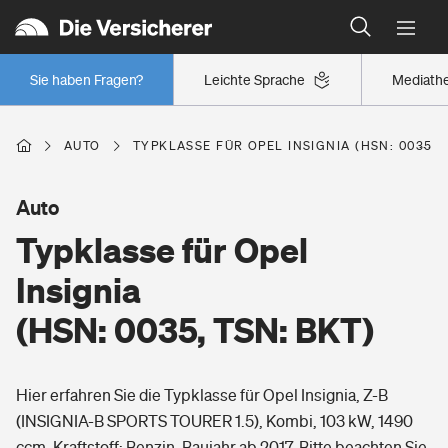
Typklassen: So ist Ihr Auto eingestuft
Wer versichert was: Jetzt Versicherer finden
Regionalklassen: So ist Ihre Region eingestuft
Sie haben Fragen?
Leichte Sprache
Mediath
Wer versichert was: Jetzt Versicherer finden
AUTO
TYPKLASSE FÜR OPEL INSIGNIA (HSN: 0035, 
Beruf
Auto
Typklasse für Opel
Berufsunfähigkeitsversicherung
Wohnen
Insignia
Erwerbsunfähigkeitsversicherung
(HSN: 0035, TSN: BKT)
Wohngebäudeversicherung
Freizeit
Grundfähigkeitsversicherung
Hier erfahren Sie die Typklasse für Opel Insignia, Z-B
Hausratversicherung
Arbeitsrechtsschutz
(INSIGNIA-B SPORTS TOURER 1.5), Kombi, 103 kW, 1490
Pri­vate Haft­pflicht­
Gesundheit
ccm, Kraftstoff: Benzin, Baujahr ab 2017. Bitte beachten Sie,
Elementarversicherung