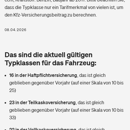
Berufshaftpflichtversicherung
dass die Typklasse nur ein Tarifmerkmal von vielen ist, um
Rechts­schutz­ver­si­che­rung
den Kfz-Versicherungsbeitrag zu berechnen.
Photovoltaik
Private Krankenversicherung
Zur Übersicht
Fahrradversicherung
Wärmepumpen versichern
08.04.2026
Zahnzusatzversicherung
Unfallversicherung
Tools
Glasversicherung
Dread-Disease-Versicherung
Das sind die aktuell gültigen
Kinderunfall­ver­si­che­rung
Rentenrechner: Wie viel Geld bekomme ich im Alter?
Vermieterrrechtsschutz
Typklassen für das Fahrzeug:
Tierkrankenversicherung
Kinderinvalidität
16 in der Haftpflichtversicherung
,
das ist gleich
Wer versichert was: Jetzt Versicherer finden
Mietkautionsversicherung
Zur Übersicht
geblieben gegenüber Vorjahr (auf einer Skala von 10 bis
Reiseversicherung
25)
Sie haben Fragen?
Restkreditversicherung
Tools
Hundehalter-Haftpflicht
23 in der Teilkaskoversicherung
,
das ist gleich
Zur Übersicht
geblieben gegenüber Vorjahr (auf einer Skala von 10 bis
Pferdehalter-Haftpflicht
Wer versichert was: Jetzt Versicherer finden
33)
Tools
22 in der Vollkaskoversicherung
Handyversicherung
,
das ist gleich