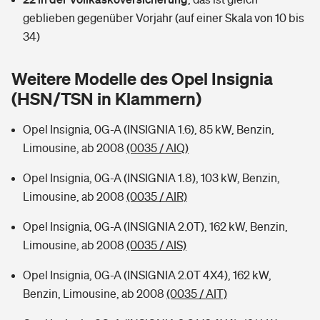
Sie haben Fragen?
geblieben gegenüber Vorjahr (auf einer Skala von 10 bis
Hochwasser-Check: Wie gefährdet ist Ihr Haus?
Private Cyberversicherung
34)
Rentenrechner: Wie viel Geld bekomme ich im Alter?
Wer versichert was: Jetzt Versicherer finden
Musikinstrumentenversicherung
Weitere Modelle des Opel Insignia
(HSN/TSN in Klammern)
Sie haben Fragen?
Zur Übersicht
Opel Insignia, 0G-A (INSIGNIA 1.6), 85 kW, Benzin,
Limousine, ab 2008
(0035 / AIQ)
Tools
Opel Insignia, 0G-A (INSIGNIA 1.8), 103 kW, Benzin,
Limousine, ab 2008
(0035 / AIR)
Kinderunfall-Check: Mehr Sicherheit für deine Kids
Opel Insignia, 0G-A (INSIGNIA 2.0T), 162 kW, Benzin,
Typklassen: So ist Ihr Auto eingestuft
Limousine, ab 2008
(0035 / AIS)
Opel Insignia, 0G-A (INSIGNIA 2.0T 4X4), 162 kW,
Sie haben Fragen?
Benzin, Limousine, ab 2008
(0035 / AIT)