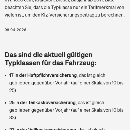
Berufshaftpflichtversicherung
beachten Sie, dass die Typklasse nur ein Tarifmerkmal von
Rechts­schutz­ver­si­che­rung
vielen ist, um den Kfz-Versicherungsbeitrag zu berechnen.
Photovoltaik
Private Krankenversicherung
Zur Übersicht
Fahrradversicherung
Wärmepumpen versichern
08.04.2026
Zahnzusatzversicherung
Unfallversicherung
Tools
Glasversicherung
Dread-Disease-Versicherung
Das sind die aktuell gültigen
Kinderunfall­ver­si­che­rung
Rentenrechner: Wie viel Geld bekomme ich im Alter?
Vermieterrrechtsschutz
Typklassen für das Fahrzeug:
Tierkrankenversicherung
Kinderinvalidität
17 in der Haftpflichtversicherung
,
das ist gleich
Wer versichert was: Jetzt Versicherer finden
Mietkautionsversicherung
Zur Übersicht
geblieben gegenüber Vorjahr (auf einer Skala von 10 bis
Reiseversicherung
25)
Sie haben Fragen?
Restkreditversicherung
Tools
Hundehalter-Haftpflicht
25 in der Teilkaskoversicherung
,
das ist gleich
Zur Übersicht
geblieben gegenüber Vorjahr (auf einer Skala von 10 bis
Pferdehalter-Haftpflicht
Wer versichert was: Jetzt Versicherer finden
33)
Tools
23 in der Vollkaskoversicherung
Handyversicherung
,
das ist gleich