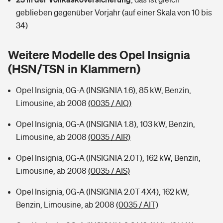
Sie haben Fragen?
geblieben gegenüber Vorjahr (auf einer Skala von 10 bis
Hochwasser-Check: Wie gefährdet ist Ihr Haus?
Private Cyberversicherung
34)
Rentenrechner: Wie viel Geld bekomme ich im Alter?
Wer versichert was: Jetzt Versicherer finden
Musikinstrumentenversicherung
Weitere Modelle des Opel Insignia
(HSN/TSN in Klammern)
Sie haben Fragen?
Zur Übersicht
Opel Insignia, 0G-A (INSIGNIA 1.6), 85 kW, Benzin,
Limousine, ab 2008
(0035 / AIQ)
Tools
Opel Insignia, 0G-A (INSIGNIA 1.8), 103 kW, Benzin,
Limousine, ab 2008
(0035 / AIR)
Kinderunfall-Check: Mehr Sicherheit für deine Kids
Opel Insignia, 0G-A (INSIGNIA 2.0T), 162 kW, Benzin,
Typklassen: So ist Ihr Auto eingestuft
Limousine, ab 2008
(0035 / AIS)
Opel Insignia, 0G-A (INSIGNIA 2.0T 4X4), 162 kW,
Sie haben Fragen?
Benzin, Limousine, ab 2008
(0035 / AIT)