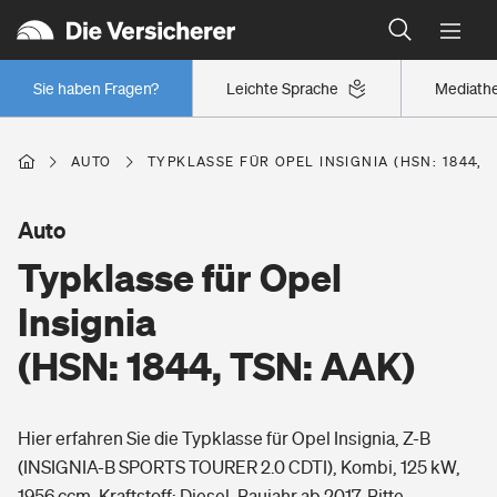
Typklassen: So ist Ihr Auto eingestuft
Wer versichert was: Jetzt Versicherer finden
Regionalklassen: So ist Ihre Region eingestuft
Sie haben Fragen?
Leichte Sprache
Mediath
Wer versichert was: Jetzt Versicherer finden
AUTO
TYPKLASSE FÜR OPEL INSIGNIA (HSN: 1844, T
Beruf
Auto
Typklasse für Opel
Berufsunfähigkeitsversicherung
Wohnen
Insignia
Erwerbsunfähigkeitsversicherung
(HSN: 1844, TSN: AAK)
Wohngebäudeversicherung
Freizeit
Grundfähigkeitsversicherung
Hier erfahren Sie die Typklasse für Opel Insignia, Z-B
Hausratversicherung
Arbeitsrechtsschutz
(INSIGNIA-B SPORTS TOURER 2.0 CDTI), Kombi, 125 kW,
Pri­vate Haft­pflicht­
Gesundheit
1956 ccm, Kraftstoff: Diesel, Baujahr ab 2017. Bitte
Elementarversicherung