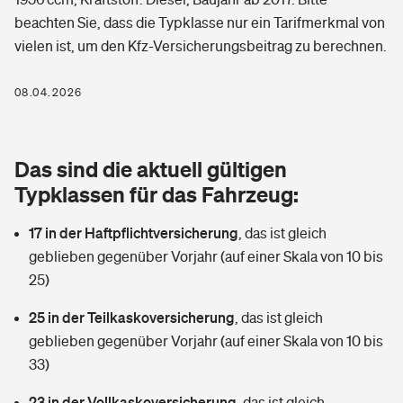
Berufshaftpflichtversicherung
beachten Sie, dass die Typklasse nur ein Tarifmerkmal von
Rechts­schutz­ver­si­che­rung
vielen ist, um den Kfz-Versicherungsbeitrag zu berechnen.
Photovoltaik
Private Krankenversicherung
Zur Übersicht
Fahrradversicherung
Wärmepumpen versichern
08.04.2026
Zahnzusatzversicherung
Unfallversicherung
Tools
Glasversicherung
Dread-Disease-Versicherung
Das sind die aktuell gültigen
Kinderunfall­ver­si­che­rung
Rentenrechner: Wie viel Geld bekomme ich im Alter?
Vermieterrrechtsschutz
Typklassen für das Fahrzeug:
Tierkrankenversicherung
Kinderinvalidität
17 in der Haftpflichtversicherung
,
das ist gleich
Wer versichert was: Jetzt Versicherer finden
Mietkautionsversicherung
Zur Übersicht
geblieben gegenüber Vorjahr (auf einer Skala von 10 bis
Reiseversicherung
25)
Sie haben Fragen?
Restkreditversicherung
Tools
Hundehalter-Haftpflicht
25 in der Teilkaskoversicherung
,
das ist gleich
Zur Übersicht
geblieben gegenüber Vorjahr (auf einer Skala von 10 bis
Pferdehalter-Haftpflicht
Wer versichert was: Jetzt Versicherer finden
33)
Tools
23 in der Vollkaskoversicherung
Handyversicherung
,
das ist gleich