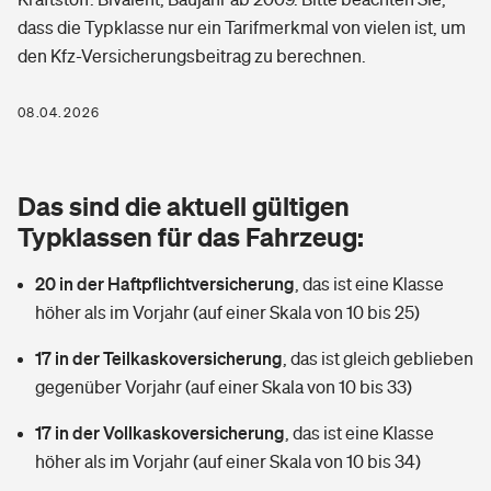
Berufshaftpflichtversicherung
dass die Typklasse nur ein Tarifmerkmal von vielen ist, um
Rechts­schutz­ver­si­che­rung
den Kfz-Versicherungsbeitrag zu berechnen.
Photovoltaik
Private Krankenversicherung
Zur Übersicht
Fahrradversicherung
Wärmepumpen versichern
08.04.2026
Zahnzusatzversicherung
Unfallversicherung
Tools
Glasversicherung
Dread-Disease-Versicherung
Das sind die aktuell gültigen
Kinderunfall­ver­si­che­rung
Rentenrechner: Wie viel Geld bekomme ich im Alter?
Vermieterrrechtsschutz
Typklassen für das Fahrzeug:
Tierkrankenversicherung
Kinderinvalidität
20 in der Haftpflichtversicherung
,
das ist eine Klasse
Wer versichert was: Jetzt Versicherer finden
Mietkautionsversicherung
Zur Übersicht
höher als im Vorjahr (auf einer Skala von 10 bis 25)
Reiseversicherung
Sie haben Fragen?
Restkreditversicherung
17 in der Teilkaskoversicherung
,
das ist gleich geblieben
Tools
Hundehalter-Haftpflicht
gegenüber Vorjahr (auf einer Skala von 10 bis 33)
Zur Übersicht
17 in der Vollkaskoversicherung
Pferdehalter-Haftpflicht
,
das ist eine Klasse
Wer versichert was: Jetzt Versicherer finden
höher als im Vorjahr (auf einer Skala von 10 bis 34)
Tools
Handyversicherung