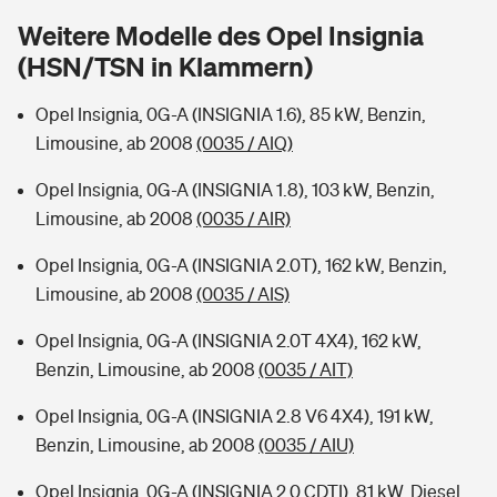
Sie haben Fragen?
Weitere Modelle des Opel Insignia
Hochwasser-Check: Wie gefährdet ist Ihr Haus?
Private Cyberversicherung
(HSN/TSN in Klammern)
Rentenrechner: Wie viel Geld bekomme ich im Alter?
Wer versichert was: Jetzt Versicherer finden
Musikinstrumentenversicherung
Opel Insignia, 0G-A (INSIGNIA 1.6), 85 kW, Benzin,
Limousine, ab 2008
(0035 / AIQ)
Sie haben Fragen?
Zur Übersicht
Opel Insignia, 0G-A (INSIGNIA 1.8), 103 kW, Benzin,
Limousine, ab 2008
(0035 / AIR)
Tools
Opel Insignia, 0G-A (INSIGNIA 2.0T), 162 kW, Benzin,
Limousine, ab 2008
(0035 / AIS)
Kinderunfall-Check: Mehr Sicherheit für deine Kids
Opel Insignia, 0G-A (INSIGNIA 2.0T 4X4), 162 kW,
Benzin, Limousine, ab 2008
(0035 / AIT)
Typklassen: So ist Ihr Auto eingestuft
Opel Insignia, 0G-A (INSIGNIA 2.8 V6 4X4), 191 kW,
Sie haben Fragen?
Benzin, Limousine, ab 2008
(0035 / AIU)
Opel Insignia, 0G-A (INSIGNIA 2.0 CDTI), 81 kW, Diesel,