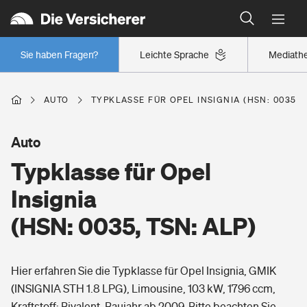
Typklassen: So ist Ihr Auto eingestuft
Wer versichert was: Jetzt Versicherer finden
Regionalklassen: So ist Ihre Region eingestuft
Sie haben Fragen?
Leichte Sprache
Mediath
Wer versichert was: Jetzt Versicherer finden
AUTO
TYPKLASSE FÜR OPEL INSIGNIA (HSN: 0035, T
Beruf
Auto
Typklasse für Opel
Berufsunfähigkeitsversicherung
Wohnen
Insignia
Erwerbsunfähigkeitsversicherung
(HSN: 0035, TSN: ALP)
Wohngebäudeversicherung
Freizeit
Grundfähigkeitsversicherung
Hier erfahren Sie die Typklasse für Opel Insignia, GMIK
Hausratversicherung
Arbeitsrechtsschutz
(INSIGNIA STH 1.8 LPG), Limousine, 103 kW, 1796 ccm,
Pri­vate Haft­pflicht­
Gesundheit
Kraftstoff: Bivalent, Baujahr ab 2009. Bitte beachten Sie,
Elementarversicherung