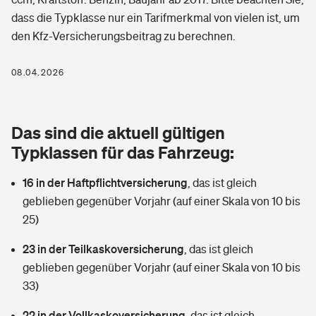
Berufshaftpflichtversicherung
dass die Typklasse nur ein Tarifmerkmal von vielen ist, um
Rechts­schutz­ver­si­che­rung
den Kfz-Versicherungsbeitrag zu berechnen.
Photovoltaik
Private Krankenversicherung
Zur Übersicht
Fahrradversicherung
Wärmepumpen versichern
08.04.2026
Zahnzusatzversicherung
Unfallversicherung
Tools
Glasversicherung
Dread-Disease-Versicherung
Das sind die aktuell gültigen
Kinderunfall­ver­si­che­rung
Rentenrechner: Wie viel Geld bekomme ich im Alter?
Vermieterrrechtsschutz
Typklassen für das Fahrzeug:
Tierkrankenversicherung
Kinderinvalidität
16 in der Haftpflichtversicherung
,
das ist gleich
Wer versichert was: Jetzt Versicherer finden
Mietkautionsversicherung
Zur Übersicht
geblieben gegenüber Vorjahr (auf einer Skala von 10 bis
Reiseversicherung
25)
Sie haben Fragen?
Restkreditversicherung
Tools
Hundehalter-Haftpflicht
23 in der Teilkaskoversicherung
,
das ist gleich
Zur Übersicht
geblieben gegenüber Vorjahr (auf einer Skala von 10 bis
Pferdehalter-Haftpflicht
Wer versichert was: Jetzt Versicherer finden
33)
Tools
22 in der Vollkaskoversicherung
Handyversicherung
,
das ist gleich