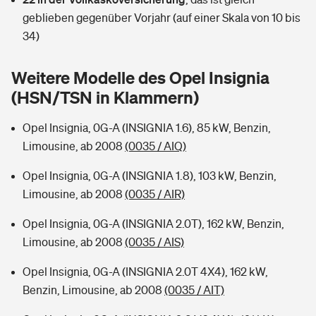
Sie haben Fragen?
geblieben gegenüber Vorjahr (auf einer Skala von 10 bis
Hochwasser-Check: Wie gefährdet ist Ihr Haus?
Private Cyberversicherung
34)
Rentenrechner: Wie viel Geld bekomme ich im Alter?
Wer versichert was: Jetzt Versicherer finden
Musikinstrumentenversicherung
Weitere Modelle des Opel Insignia
(HSN/TSN in Klammern)
Sie haben Fragen?
Zur Übersicht
Opel Insignia, 0G-A (INSIGNIA 1.6), 85 kW, Benzin,
Limousine, ab 2008
(0035 / AIQ)
Tools
Opel Insignia, 0G-A (INSIGNIA 1.8), 103 kW, Benzin,
Limousine, ab 2008
(0035 / AIR)
Kinderunfall-Check: Mehr Sicherheit für deine Kids
Opel Insignia, 0G-A (INSIGNIA 2.0T), 162 kW, Benzin,
Typklassen: So ist Ihr Auto eingestuft
Limousine, ab 2008
(0035 / AIS)
Opel Insignia, 0G-A (INSIGNIA 2.0T 4X4), 162 kW,
Sie haben Fragen?
Benzin, Limousine, ab 2008
(0035 / AIT)