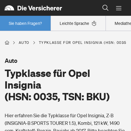
Typklassen: So ist Ihr Auto eingestuft
Wer versichert was: Jetzt Versicherer finden
Regionalklassen: So ist Ihre Region eingestuft
Sie haben Fragen?
Leichte Sprache
Mediath
Wer versichert was: Jetzt Versicherer finden
AUTO
TYPKLASSE FÜR OPEL INSIGNIA (HSN: 0035, 
Beruf
Auto
Typklasse für Opel
Berufsunfähigkeitsversicherung
Wohnen
Insignia
Erwerbsunfähigkeitsversicherung
(HSN: 0035, TSN: BKU)
Wohngebäudeversicherung
Freizeit
Grundfähigkeitsversicherung
Hier erfahren Sie die Typklasse für Opel Insignia, Z-B
Hausratversicherung
Arbeitsrechtsschutz
(INSIGNIA-B SPORTS TOURER 1.5), Kombi, 121 kW, 1490
Pri­vate Haft­pflicht­
Gesundheit
ccm, Kraftstoff: Benzin, Baujahr ab 2017. Bitte beachten Sie,
Elementarversicherung