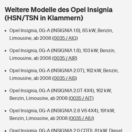
Sie haben Fragen?
Weitere Modelle des Opel Insignia
Hochwasser-Check: Wie gefährdet ist Ihr Haus?
Private Cyberversicherung
(HSN/TSN in Klammern)
Rentenrechner: Wie viel Geld bekomme ich im Alter?
Wer versichert was: Jetzt Versicherer finden
Musikinstrumentenversicherung
Opel Insignia, 0G-A (INSIGNIA 1.6), 85 kW, Benzin,
Limousine, ab 2008
(0035 / AIQ)
Sie haben Fragen?
Zur Übersicht
Opel Insignia, 0G-A (INSIGNIA 1.8), 103 kW, Benzin,
Limousine, ab 2008
(0035 / AIR)
Tools
Opel Insignia, 0G-A (INSIGNIA 2.0T), 162 kW, Benzin,
Limousine, ab 2008
(0035 / AIS)
Kinderunfall-Check: Mehr Sicherheit für deine Kids
Opel Insignia, 0G-A (INSIGNIA 2.0T 4X4), 162 kW,
Benzin, Limousine, ab 2008
(0035 / AIT)
Typklassen: So ist Ihr Auto eingestuft
Opel Insignia, 0G-A (INSIGNIA 2.8 V6 4X4), 191 kW,
Sie haben Fragen?
Benzin, Limousine, ab 2008
(0035 / AIU)
Opel Insignia, 0G-A (INSIGNIA 2.0 CDTI), 81 kW, Diesel,