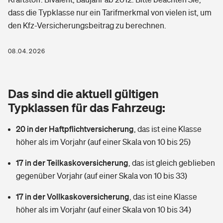
Berufshaftpflichtversicherung
dass die Typklasse nur ein Tarifmerkmal von vielen ist, um
Rechts­schutz­ver­si­che­rung
den Kfz-Versicherungsbeitrag zu berechnen.
Photovoltaik
Private Krankenversicherung
Zur Übersicht
Fahrradversicherung
Wärmepumpen versichern
08.04.2026
Zahnzusatzversicherung
Unfallversicherung
Tools
Glasversicherung
Dread-Disease-Versicherung
Das sind die aktuell gültigen
Kinderunfall­ver­si­che­rung
Rentenrechner: Wie viel Geld bekomme ich im Alter?
Vermieterrrechtsschutz
Typklassen für das Fahrzeug:
Tierkrankenversicherung
Kinderinvalidität
20 in der Haftpflichtversicherung
,
das ist eine Klasse
Wer versichert was: Jetzt Versicherer finden
Mietkautionsversicherung
Zur Übersicht
höher als im Vorjahr (auf einer Skala von 10 bis 25)
Reiseversicherung
Sie haben Fragen?
Restkreditversicherung
17 in der Teilkaskoversicherung
,
das ist gleich geblieben
Tools
Hundehalter-Haftpflicht
gegenüber Vorjahr (auf einer Skala von 10 bis 33)
Zur Übersicht
17 in der Vollkaskoversicherung
Pferdehalter-Haftpflicht
,
das ist eine Klasse
Wer versichert was: Jetzt Versicherer finden
höher als im Vorjahr (auf einer Skala von 10 bis 34)
Tools
Handyversicherung