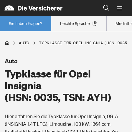
Typklassen: So ist Ihr Auto eingestuft
Wer versichert was: Jetzt Versicherer finden
Regionalklassen: So ist Ihre Region eingestuft
Sie haben Fragen?
Leichte Sprache
Mediath
Wer versichert was: Jetzt Versicherer finden
AUTO
TYPKLASSE FÜR OPEL INSIGNIA (HSN: 0035, 
Beruf
Auto
Typklasse für Opel
Berufsunfähigkeitsversicherung
Wohnen
Insignia
Erwerbsunfähigkeitsversicherung
(HSN: 0035, TSN: AYH)
Wohngebäudeversicherung
Freizeit
Grundfähigkeitsversicherung
Hier erfahren Sie die Typklasse für Opel Insignia, 0G-A
Hausratversicherung
Arbeitsrechtsschutz
(INSIGNIA 1.4T LPG), Limousine, 103 kW, 1364 ccm,
Pri­vate Haft­pflicht­
Gesundheit
Kraftstoff: Bivalent, Baujahr ab 2012. Bitte beachten Sie,
Elementarversicherung