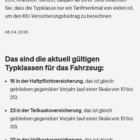
Berufshaftpflichtversicherung
Sie, dass die Typklasse nur ein Tarifmerkmal von vielen ist,
Rechts­schutz­ver­si­che­rung
um den Kfz-Versicherungsbeitrag zu berechnen.
Photovoltaik
Private Krankenversicherung
Zur Übersicht
Fahrradversicherung
Wärmepumpen versichern
08.04.2026
Zahnzusatzversicherung
Unfallversicherung
Tools
Glasversicherung
Dread-Disease-Versicherung
Das sind die aktuell gültigen
Kinderunfall­ver­si­che­rung
Rentenrechner: Wie viel Geld bekomme ich im Alter?
Vermieterrrechtsschutz
Typklassen für das Fahrzeug:
Tierkrankenversicherung
Kinderinvalidität
16 in der Haftpflichtversicherung
,
das ist gleich
Wer versichert was: Jetzt Versicherer finden
Mietkautionsversicherung
Zur Übersicht
geblieben gegenüber Vorjahr (auf einer Skala von 10 bis
Reiseversicherung
25)
Sie haben Fragen?
Restkreditversicherung
Tools
Hundehalter-Haftpflicht
23 in der Teilkaskoversicherung
,
das ist gleich
Zur Übersicht
geblieben gegenüber Vorjahr (auf einer Skala von 10 bis
Pferdehalter-Haftpflicht
Wer versichert was: Jetzt Versicherer finden
33)
Tools
22 in der Vollkaskoversicherung
Handyversicherung
,
das ist gleich