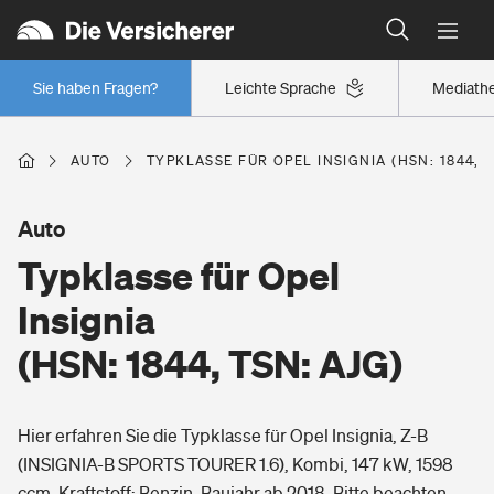
Typklassen: So ist Ihr Auto eingestuft
Wer versichert was: Jetzt Versicherer finden
Regionalklassen: So ist Ihre Region eingestuft
Sie haben Fragen?
Leichte Sprache
Mediath
Wer versichert was: Jetzt Versicherer finden
AUTO
TYPKLASSE FÜR OPEL INSIGNIA (HSN: 1844, T
Beruf
Auto
Typklasse für Opel
Berufsunfähigkeitsversicherung
Wohnen
Insignia
Erwerbsunfähigkeitsversicherung
(HSN: 1844, TSN: AJG)
Wohngebäudeversicherung
Freizeit
Grundfähigkeitsversicherung
Hier erfahren Sie die Typklasse für Opel Insignia, Z-B
Hausratversicherung
Arbeitsrechtsschutz
(INSIGNIA-B SPORTS TOURER 1.6), Kombi, 147 kW, 1598
Pri­vate Haft­pflicht­
Gesundheit
ccm, Kraftstoff: Benzin, Baujahr ab 2018. Bitte beachten
Elementarversicherung