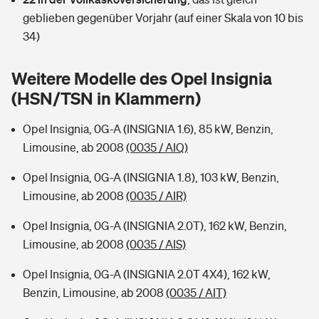
Sie haben Fragen?
geblieben gegenüber Vorjahr (auf einer Skala von 10 bis
Hochwasser-Check: Wie gefährdet ist Ihr Haus?
Private Cyberversicherung
34)
Rentenrechner: Wie viel Geld bekomme ich im Alter?
Wer versichert was: Jetzt Versicherer finden
Musikinstrumentenversicherung
Weitere Modelle des Opel Insignia
(HSN/TSN in Klammern)
Sie haben Fragen?
Zur Übersicht
Opel Insignia, 0G-A (INSIGNIA 1.6), 85 kW, Benzin,
Limousine, ab 2008
(0035 / AIQ)
Tools
Opel Insignia, 0G-A (INSIGNIA 1.8), 103 kW, Benzin,
Limousine, ab 2008
(0035 / AIR)
Kinderunfall-Check: Mehr Sicherheit für deine Kids
Opel Insignia, 0G-A (INSIGNIA 2.0T), 162 kW, Benzin,
Typklassen: So ist Ihr Auto eingestuft
Limousine, ab 2008
(0035 / AIS)
Opel Insignia, 0G-A (INSIGNIA 2.0T 4X4), 162 kW,
Sie haben Fragen?
Benzin, Limousine, ab 2008
(0035 / AIT)