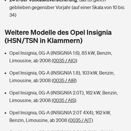
Sie haben Fragen?
geblieben gegenüber Vorjahr (auf einer Skala von 10 bis
Hochwasser-Check: Wie gefährdet ist Ihr Haus?
Private Cyberversicherung
34)
Rentenrechner: Wie viel Geld bekomme ich im Alter?
Wer versichert was: Jetzt Versicherer finden
Musikinstrumentenversicherung
Weitere Modelle des Opel Insignia
(HSN/TSN in Klammern)
Sie haben Fragen?
Zur Übersicht
Opel Insignia, 0G-A (INSIGNIA 1.6), 85 kW, Benzin,
Limousine, ab 2008
(0035 / AIQ)
Tools
Opel Insignia, 0G-A (INSIGNIA 1.8), 103 kW, Benzin,
Limousine, ab 2008
(0035 / AIR)
Kinderunfall-Check: Mehr Sicherheit für deine Kids
Opel Insignia, 0G-A (INSIGNIA 2.0T), 162 kW, Benzin,
Typklassen: So ist Ihr Auto eingestuft
Limousine, ab 2008
(0035 / AIS)
Opel Insignia, 0G-A (INSIGNIA 2.0T 4X4), 162 kW,
Sie haben Fragen?
Benzin, Limousine, ab 2008
(0035 / AIT)