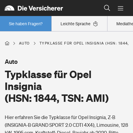
Typklassen: So ist Ihr Auto eingestuft
Wer versichert was: Jetzt Versicherer finden
Regionalklassen: So ist Ihre Region eingestuft
Sie haben Fragen?
Leichte Sprache
Mediath
Wer versichert was: Jetzt Versicherer finden
AUTO
TYPKLASSE FÜR OPEL INSIGNIA (HSN: 1844, T
Beruf
Auto
Typklasse für Opel
Berufsunfähigkeitsversicherung
Wohnen
Insignia
Erwerbsunfähigkeitsversicherung
(HSN: 1844, TSN: AMI)
Wohngebäudeversicherung
Freizeit
Grundfähigkeitsversicherung
Hier erfahren Sie die Typklasse für Opel Insignia, Z-B
Hausratversicherung
Arbeitsrechtsschutz
(INSIGNIA-B GRAND SPORT 2.0 CDTI 4X4), Limousine, 128
Pri­vate Haft­pflicht­
Gesundheit
kW, 1995 ccm, Kraftstoff: Diesel, Baujahr ab 2020. Bitte
Elementarversicherung