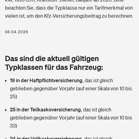
Berufshaftpflichtversicherung
beachten Sie, dass die Typklasse nur ein Tarifmerkmal von
Rechts­schutz­ver­si­che­rung
vielen ist, um den Kfz-Versicherungsbeitrag zu berechnen.
Photovoltaik
Private Krankenversicherung
Zur Übersicht
Fahrradversicherung
Wärmepumpen versichern
08.04.2026
Zahnzusatzversicherung
Unfallversicherung
Tools
Glasversicherung
Dread-Disease-Versicherung
Das sind die aktuell gültigen
Kinderunfall­ver­si­che­rung
Rentenrechner: Wie viel Geld bekomme ich im Alter?
Vermieterrrechtsschutz
Typklassen für das Fahrzeug:
Tierkrankenversicherung
Kinderinvalidität
19 in der Haftpflichtversicherung
,
das ist gleich
Wer versichert was: Jetzt Versicherer finden
Mietkautionsversicherung
Zur Übersicht
geblieben gegenüber Vorjahr (auf einer Skala von 10 bis
Reiseversicherung
25)
Sie haben Fragen?
Restkreditversicherung
Tools
Hundehalter-Haftpflicht
25 in der Teilkaskoversicherung
,
das ist gleich
Zur Übersicht
geblieben gegenüber Vorjahr (auf einer Skala von 10 bis
Pferdehalter-Haftpflicht
Wer versichert was: Jetzt Versicherer finden
33)
Tools
24 in der Vollkaskoversicherung
Handyversicherung
,
das ist gleich