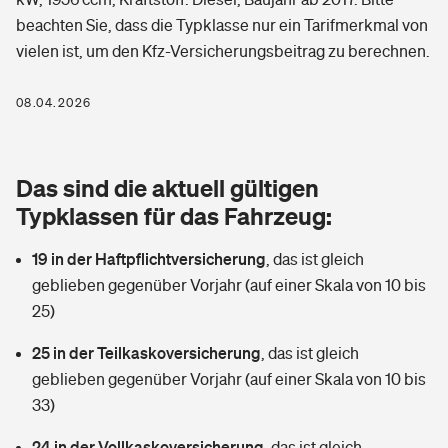
Berufshaftpflichtversicherung
beachten Sie, dass die Typklasse nur ein Tarifmerkmal von
Rechts­schutz­ver­si­che­rung
vielen ist, um den Kfz-Versicherungsbeitrag zu berechnen.
Photovoltaik
Private Krankenversicherung
Zur Übersicht
Fahrradversicherung
Wärmepumpen versichern
08.04.2026
Zahnzusatzversicherung
Unfallversicherung
Tools
Glasversicherung
Dread-Disease-Versicherung
Das sind die aktuell gültigen
Kinderunfall­ver­si­che­rung
Rentenrechner: Wie viel Geld bekomme ich im Alter?
Vermieterrrechtsschutz
Typklassen für das Fahrzeug:
Tierkrankenversicherung
Kinderinvalidität
19 in der Haftpflichtversicherung
,
das ist gleich
Wer versichert was: Jetzt Versicherer finden
Mietkautionsversicherung
Zur Übersicht
geblieben gegenüber Vorjahr (auf einer Skala von 10 bis
Reiseversicherung
25)
Sie haben Fragen?
Restkreditversicherung
Tools
Hundehalter-Haftpflicht
25 in der Teilkaskoversicherung
,
das ist gleich
Zur Übersicht
geblieben gegenüber Vorjahr (auf einer Skala von 10 bis
Pferdehalter-Haftpflicht
Wer versichert was: Jetzt Versicherer finden
33)
Tools
24 in der Vollkaskoversicherung
Handyversicherung
,
das ist gleich