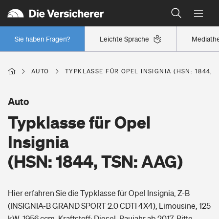
Typklassen: So ist Ihr Auto eingestuft
Wer versichert was: Jetzt Versicherer finden
Regionalklassen: So ist Ihre Region eingestuft
Sie haben Fragen?
Leichte Sprache
Mediath
Wer versichert was: Jetzt Versicherer finden
AUTO
TYPKLASSE FÜR OPEL INSIGNIA (HSN: 1844, 
Beruf
Auto
Typklasse für Opel
Berufsunfähigkeitsversicherung
Wohnen
Insignia
Erwerbsunfähigkeitsversicherung
(HSN: 1844, TSN: AAG)
Wohngebäudeversicherung
Freizeit
Grundfähigkeitsversicherung
Hier erfahren Sie die Typklasse für Opel Insignia, Z-B
Hausratversicherung
Arbeitsrechtsschutz
(INSIGNIA-B GRAND SPORT 2.0 CDTI 4X4), Limousine, 125
Pri­vate Haft­pflicht­
Gesundheit
kW, 1956 ccm, Kraftstoff: Diesel, Baujahr ab 2017. Bitte
Elementarversicherung