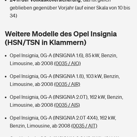
Sie haben Fragen?
geblieben gegenüber Vorjahr (auf einer Skala von 10 bis
Hochwasser-Check: Wie gefährdet ist Ihr Haus?
Private Cyberversicherung
34)
Rentenrechner: Wie viel Geld bekomme ich im Alter?
Wer versichert was: Jetzt Versicherer finden
Musikinstrumentenversicherung
Weitere Modelle des Opel Insignia
(HSN/TSN in Klammern)
Sie haben Fragen?
Zur Übersicht
Opel Insignia, 0G-A (INSIGNIA 1.6), 85 kW, Benzin,
Limousine, ab 2008
(0035 / AIQ)
Tools
Opel Insignia, 0G-A (INSIGNIA 1.8), 103 kW, Benzin,
Limousine, ab 2008
(0035 / AIR)
Kinderunfall-Check: Mehr Sicherheit für deine Kids
Opel Insignia, 0G-A (INSIGNIA 2.0T), 162 kW, Benzin,
Typklassen: So ist Ihr Auto eingestuft
Limousine, ab 2008
(0035 / AIS)
Opel Insignia, 0G-A (INSIGNIA 2.0T 4X4), 162 kW,
Sie haben Fragen?
Benzin, Limousine, ab 2008
(0035 / AIT)