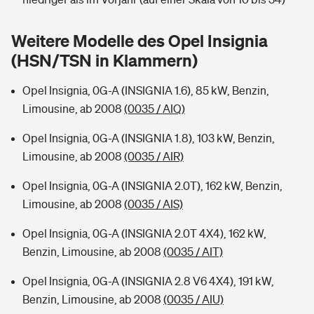
Sie haben Fragen?
Hochwasser-Check: Wie gefährdet ist Ihr Haus?
Private Cyberversicherung
Weitere Modelle des Opel Insignia
Rentenrechner: Wie viel Geld bekomme ich im Alter?
(HSN/TSN in Klammern)
Wer versichert was: Jetzt Versicherer finden
Musikinstrumentenversicherung
Opel Insignia, 0G-A (INSIGNIA 1.6), 85 kW, Benzin,
Sie haben Fragen?
Zur Übersicht
Limousine, ab 2008
(0035 / AIQ)
Opel Insignia, 0G-A (INSIGNIA 1.8), 103 kW, Benzin,
Tools
Limousine, ab 2008
(0035 / AIR)
Opel Insignia, 0G-A (INSIGNIA 2.0T), 162 kW, Benzin,
Kinderunfall-Check: Mehr Sicherheit für deine Kids
Limousine, ab 2008
(0035 / AIS)
Opel Insignia, 0G-A (INSIGNIA 2.0T 4X4), 162 kW,
Typklassen: So ist Ihr Auto eingestuft
Benzin, Limousine, ab 2008
(0035 / AIT)
Sie haben Fragen?
Opel Insignia, 0G-A (INSIGNIA 2.8 V6 4X4), 191 kW,
Benzin, Limousine, ab 2008
(0035 / AIU)