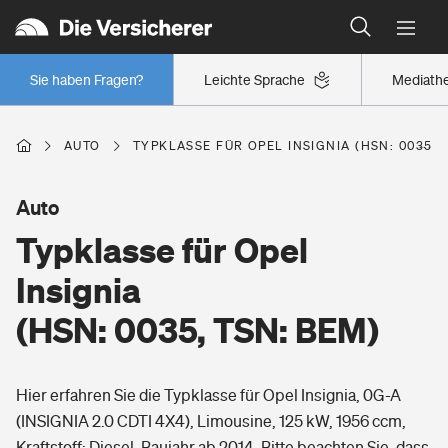
Typklassen: So ist Ihr Auto eingestuft
Wer versichert was: Jetzt Versicherer finden
Regionalklassen: So ist Ihre Region eingestuft
Sie haben Fragen?
Leichte Sprache
Mediath
Wer versichert was: Jetzt Versicherer finden
AUTO
TYPKLASSE FÜR OPEL INSIGNIA (HSN: 0035, 
Beruf
Auto
Typklasse für Opel
Berufsunfähigkeitsversicherung
Wohnen
Insignia
Erwerbsunfähigkeitsversicherung
(HSN: 0035, TSN: BEM)
Wohngebäudeversicherung
Freizeit
Grundfähigkeitsversicherung
Hier erfahren Sie die Typklasse für Opel Insignia, 0G-A
Hausratversicherung
Arbeitsrechtsschutz
(INSIGNIA 2.0 CDTI 4X4), Limousine, 125 kW, 1956 ccm,
Pri­vate Haft­pflicht­
Gesundheit
Kraftstoff: Diesel, Baujahr ab 2014. Bitte beachten Sie, dass
Elementarversicherung