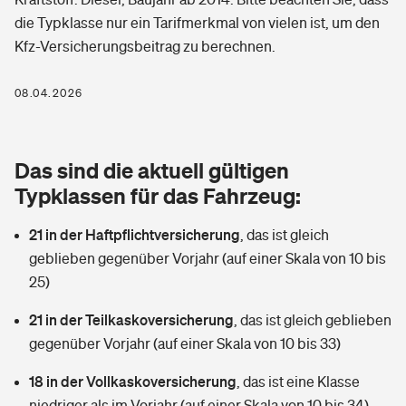
Berufshaftpflichtversicherung
die Typklasse nur ein Tarifmerkmal von vielen ist, um den
Rechts­schutz­ver­si­che­rung
Kfz-Versicherungsbeitrag zu berechnen.
Photovoltaik
Private Krankenversicherung
Zur Übersicht
Fahrradversicherung
Wärmepumpen versichern
08.04.2026
Zahnzusatzversicherung
Unfallversicherung
Tools
Glasversicherung
Dread-Disease-Versicherung
Das sind die aktuell gültigen
Kinderunfall­ver­si­che­rung
Rentenrechner: Wie viel Geld bekomme ich im Alter?
Vermieterrrechtsschutz
Typklassen für das Fahrzeug:
Tierkrankenversicherung
Kinderinvalidität
21 in der Haftpflichtversicherung
,
das ist gleich
Wer versichert was: Jetzt Versicherer finden
Mietkautionsversicherung
Zur Übersicht
geblieben gegenüber Vorjahr (auf einer Skala von 10 bis
Reiseversicherung
25)
Sie haben Fragen?
Restkreditversicherung
Tools
Hundehalter-Haftpflicht
21 in der Teilkaskoversicherung
,
das ist gleich geblieben
Zur Übersicht
gegenüber Vorjahr (auf einer Skala von 10 bis 33)
Pferdehalter-Haftpflicht
Wer versichert was: Jetzt Versicherer finden
18 in der Vollkaskoversicherung
,
das ist eine Klasse
Tools
Handyversicherung
niedriger als im Vorjahr (auf einer Skala von 10 bis 34)